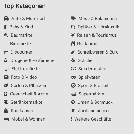
Top Kategorien
Messung der Werbeleistung
Auto & Motorrad
Mode & Bekleidung
Messung der Performance von Inhalten
Baby & Kind
Optiker & Hörakustik
Analyse von Zielgruppen durch Statistiken oder
Baumärkte
Reisen & Tourismus
Kombinationen von Daten aus verschiedenen
Biomärkte
Restaurant
Quellen
Discounter
Schreibwaren & Büro
Entwicklung und Verbesserung der Angebote
Drogerie & Parfümerie
Schuhe
Verwendung reduzierter Daten zur Auswahl von
Elektromärkte
Sonderposten
Inhalten
Foto & Video
Spielwaren
IAB-Besonderheiten:
Garten & Pflanzen
Sport & Freizeit
Verwendung genauer Standortdaten
Gesundheit & Ärzte
Supermärkte
Getränkemärkte
Uhren & Schmuck
Geräte anhand von aktiv angeforderten
Informationen identifizieren
Kaufhäuser
Zoohandlungen
Möbel & Wohnen
Weitere Geschäfte
Nicht-IAB-Verarbeitungszwecke:
Notwendig