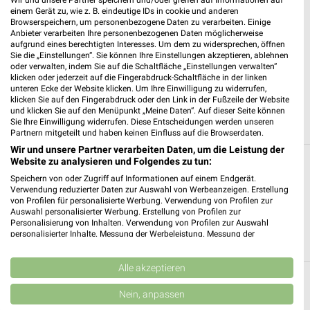
Wir und unsere Partner speichern und/oder greifen auf Informationen auf
einem Gerät zu, wie z. B. eindeutige IDs in cookie und anderen
Browserspeichern, um personenbezogene Daten zu verarbeiten. Einige
Anbieter verarbeiten Ihre personenbezogenen Daten möglicherweise
aufgrund eines berechtigten Interesses. Um dem zu widersprechen, öffnen
7 km
Sie die „Einstellungen“. Sie können Ihre Einstellungen akzeptieren, ablehnen
Premio Tuning Autozubehörkatalog 2026
oder verwalten, indem Sie auf die Schaltfläche „Einstellungen verwalten“
Gültig 2026
klicken oder jederzeit auf die Fingerabdruck-Schaltfläche in der linken
unteren Ecke der Website klicken. Um Ihre Einwilligung zu widerrufen,
klicken Sie auf den Fingerabdruck oder den Link in der Fußzeile der Website
ALLE PROSPEKTE
und klicken Sie auf den Menüpunkt „Meine Daten“. Auf dieser Seite können
Sie Ihre Einwilligung widerrufen. Diese Entscheidungen werden unseren
Partnern mitgeteilt und haben keinen Einfluss auf die Browserdaten.
Wir und unsere Partner verarbeiten Daten, um die Leistung der
Website zu analysieren und Folgendes zu tun:
Alle Filialen, Adressen und Öffnungszeiten
Speichern von oder Zugriff auf Informationen auf einem Endgerät.
von Zimmermann Automobile
Verwendung reduzierter Daten zur Auswahl von Werbeanzeigen. Erstellung
von Profilen für personalisierte Werbung. Verwendung von Profilen zur
Du suchst die nächste Filiale von Zimmermann Automobile.
Auswahl personalisierter Werbung. Erstellung von Profilen zur
Personalisierung von Inhalten. Verwendung von Profilen zur Auswahl
Hier siehst Du alle Filialen von Zimmermann Automobile
personalisierter Inhalte. Messung der Werbeleistung. Messung der
sortiert nach Entfernung.
Performance von Inhalten. Analyse von Zielgruppen durch Statistiken oder
Kombinationen von Daten aus verschiedenen Quellen. Entwicklung und
Verbesserung der Angebote. Verwendung reduzierter Daten zur Auswahl
Alle akzeptieren
von Inhalten.
Top Städte
Daten können außerhalb der Europäischen Union weitergegeben und in die
Nein, anpassen
USA gesendet werden.