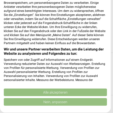
Browserspeichern, um personenbezogene Daten zu verarbeiten. Einige
Anbieter verarbeiten Ihre personenbezogenen Daten möglicherweise
aufgrund eines berechtigten Interesses. Um dem zu widersprechen, öffnen
Sie die „Einstellungen“. Sie können Ihre Einstellungen akzeptieren, ablehnen
7 km
oder verwalten, indem Sie auf die Schaltfläche „Einstellungen verwalten“
Premio Tuning Autozubehörkatalog 2026
klicken oder jederzeit auf die Fingerabdruck-Schaltfläche in der linken
unteren Ecke der Website klicken. Um Ihre Einwilligung zu widerrufen,
Gültig 2026
klicken Sie auf den Fingerabdruck oder den Link in der Fußzeile der Website
und klicken Sie auf den Menüpunkt „Meine Daten“. Auf dieser Seite können
Sie Ihre Einwilligung widerrufen. Diese Entscheidungen werden unseren
ALLE PROSPEKTE
Partnern mitgeteilt und haben keinen Einfluss auf die Browserdaten.
Wir und unsere Partner verarbeiten Daten, um die Leistung der
Website zu analysieren und Folgendes zu tun:
Alle Filialen, Adressen und Öffnungszeiten
Speichern von oder Zugriff auf Informationen auf einem Endgerät.
Verwendung reduzierter Daten zur Auswahl von Werbeanzeigen. Erstellung
von Reifen Lütjens
von Profilen für personalisierte Werbung. Verwendung von Profilen zur
Auswahl personalisierter Werbung. Erstellung von Profilen zur
Personalisierung von Inhalten. Verwendung von Profilen zur Auswahl
Auf dieser Seite siehst Du alle Filialen von Reifen Lütjens.
personalisierter Inhalte. Messung der Werbeleistung. Messung der
Erhalte eine Übersicht über die Filialen von Reifen Lütjens und
Performance von Inhalten. Analyse von Zielgruppen durch Statistiken oder
finde den schnellsten Weg zu Deiner Lieblingsfiliale.
Kombinationen von Daten aus verschiedenen Quellen. Entwicklung und
Verbesserung der Angebote. Verwendung reduzierter Daten zur Auswahl
Alle akzeptieren
von Inhalten.
Daten können außerhalb der Europäischen Union weitergegeben und in die
Nein, anpassen
Top Städte
USA gesendet werden.
Ihre Einwilligung und die cookie Richtlinie gelten ausschließlich für diese