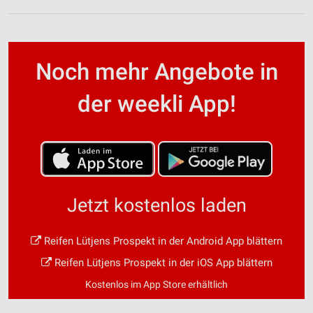
Performance
Funktional
Werbung
Noch mehr Angebote in
der weekli App!
Jetzt kostenlos laden
Reifen Lütjens Prospekt in der Android App blättern
Reifen Lütjens Prospekt in der iOS App blättern
Kostenlos im App Store erhältlich