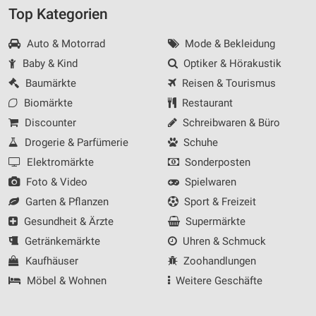
Messung der Werbeleistung
Top Kategorien
Messung der Performance von Inhalten
Auto & Motorrad
Mode & Bekleidung
Baby & Kind
Optiker & Hörakustik
Analyse von Zielgruppen durch Statistiken oder
Kombinationen von Daten aus verschiedenen
Baumärkte
Reisen & Tourismus
Quellen
Biomärkte
Restaurant
Entwicklung und Verbesserung der Angebote
Discounter
Schreibwaren & Büro
Drogerie & Parfümerie
Schuhe
Verwendung reduzierter Daten zur Auswahl von
Inhalten
Elektromärkte
Sonderposten
Foto & Video
Spielwaren
IAB-Besonderheiten:
Garten & Pflanzen
Sport & Freizeit
Verwendung genauer Standortdaten
Gesundheit & Ärzte
Supermärkte
Geräte anhand von aktiv angeforderten
Getränkemärkte
Uhren & Schmuck
Informationen identifizieren
Kaufhäuser
Zoohandlungen
Nicht-IAB-Verarbeitungszwecke:
Möbel & Wohnen
Weitere Geschäfte
Notwendig