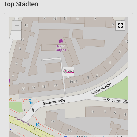
Top Städten
+
⛶
−