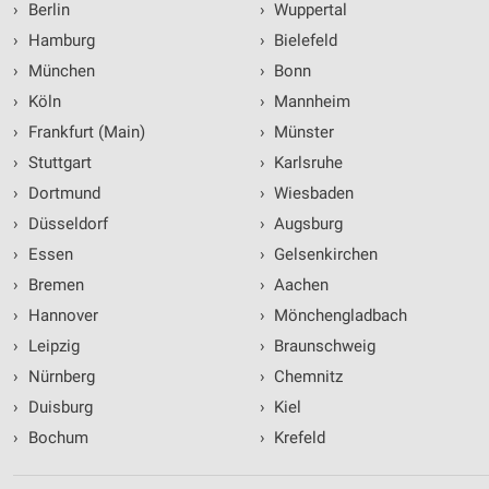
Website/App.
›
Berlin
›
Wuppertal
Partnerliste anzeigen (1 IAB-Anbieter)
›
Hamburg
›
Bielefeld
Wir nutzen Ihre Daten für folgende Zwecke:
›
München
›
Bonn
IAB-Verarbeitungszwecke:
›
Köln
›
Mannheim
Speichern von oder Zugriff auf Informationen
›
Frankfurt (Main)
›
Münster
auf einem Endgerät
›
Stuttgart
›
Karlsruhe
Verwendung reduzierter Daten zur Auswahl von
›
Dortmund
›
Wiesbaden
Werbeanzeigen
›
Düsseldorf
›
Augsburg
Erstellung von Profilen für personalisierte
›
Essen
›
Gelsenkirchen
Werbung
›
Bremen
›
Aachen
Verwendung von Profilen zur Auswahl
›
Hannover
›
Mönchengladbach
personalisierter Werbung
›
Leipzig
›
Braunschweig
Erstellung von Profilen zur Personalisierung
›
Nürnberg
›
Chemnitz
von Inhalten
›
Duisburg
›
Kiel
Verwendung von Profilen zur Auswahl
›
Bochum
›
Krefeld
personalisierter Inhalte