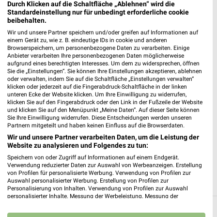
Durch Klicken auf die Schaltfläche „Ablehnen“ wird die
Standardeinstellung nur für unbedingt erforderliche cookie
beibehalten.
Wir und unsere Partner speichern und/oder greifen auf Informationen auf
einem Gerät zu, wie z. B. eindeutige IDs in cookie und anderen
Browserspeichern, um personenbezogene Daten zu verarbeiten. Einige
Anbieter verarbeiten Ihre personenbezogenen Daten möglicherweise
aufgrund eines berechtigten Interesses. Um dem zu widersprechen, öffnen
Sie die „Einstellungen“. Sie können Ihre Einstellungen akzeptieren, ablehnen
oder verwalten, indem Sie auf die Schaltfläche „Einstellungen verwalten“
klicken oder jederzeit auf die Fingerabdruck-Schaltfläche in der linken
unteren Ecke der Website klicken. Um Ihre Einwilligung zu widerrufen,
klicken Sie auf den Fingerabdruck oder den Link in der Fußzeile der Website
und klicken Sie auf den Menüpunkt „Meine Daten“. Auf dieser Seite können
Sie Ihre Einwilligung widerrufen. Diese Entscheidungen werden unseren
Partnern mitgeteilt und haben keinen Einfluss auf die Browserdaten.
7 km
Wir und unsere Partner verarbeiten Daten, um die Leistung der
Premio Tuning Autozubehörkatalog 2026
Website zu analysieren und Folgendes zu tun:
Gültig 2026
Speichern von oder Zugriff auf Informationen auf einem Endgerät.
Verwendung reduzierter Daten zur Auswahl von Werbeanzeigen. Erstellung
ALLE PROSPEKTE
von Profilen für personalisierte Werbung. Verwendung von Profilen zur
Auswahl personalisierter Werbung. Erstellung von Profilen zur
Personalisierung von Inhalten. Verwendung von Profilen zur Auswahl
personalisierter Inhalte. Messung der Werbeleistung. Messung der
Performance von Inhalten. Analyse von Zielgruppen durch Statistiken oder
Alle Filialen, Adressen und Öffnungszeiten
Kombinationen von Daten aus verschiedenen Quellen. Entwicklung und