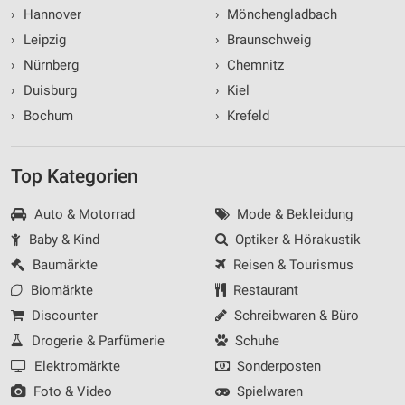
›
Hannover
›
Mönchengladbach
Verwendung von Profilen zur Auswahl
›
Leipzig
›
Braunschweig
personalisierter Inhalte
›
Nürnberg
›
Chemnitz
Messung der Werbeleistung
›
Duisburg
›
Kiel
›
Bochum
›
Krefeld
Messung der Performance von Inhalten
Analyse von Zielgruppen durch Statistiken oder
Top Kategorien
Kombinationen von Daten aus verschiedenen
Quellen
Auto & Motorrad
Mode & Bekleidung
Entwicklung und Verbesserung der Angebote
Baby & Kind
Optiker & Hörakustik
Baumärkte
Reisen & Tourismus
Verwendung reduzierter Daten zur Auswahl von
Inhalten
Biomärkte
Restaurant
IAB-Besonderheiten:
Discounter
Schreibwaren & Büro
Drogerie & Parfümerie
Schuhe
Verwendung genauer Standortdaten
Elektromärkte
Sonderposten
Geräte anhand von aktiv angeforderten
Foto & Video
Spielwaren
Informationen identifizieren