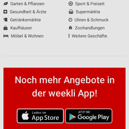
Garten & Pflanzen
Sport & Freizeit
Nicht-IAB-Verarbeitungszwecke:
Gesundheit & Ärzte
Supermärkte
Notwendig
Getränkemärkte
Uhren & Schmuck
Performance
Kaufhäuser
Zoohandlungen
Möbel & Wohnen
Weitere Geschäfte
Funktional
Werbung
Noch mehr Angebote in
der weekli App!