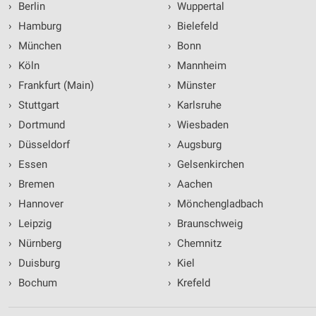
Website/App.
›
Berlin
›
Wuppertal
Partnerliste anzeigen (1 IAB-Anbieter)
›
Hamburg
›
Bielefeld
Wir nutzen Ihre Daten für folgende Zwecke:
›
München
›
Bonn
IAB-Verarbeitungszwecke:
›
Köln
›
Mannheim
Speichern von oder Zugriff auf Informationen
›
Frankfurt (Main)
›
Münster
auf einem Endgerät
›
Stuttgart
›
Karlsruhe
Verwendung reduzierter Daten zur Auswahl von
›
Dortmund
›
Wiesbaden
Werbeanzeigen
›
Düsseldorf
›
Augsburg
Erstellung von Profilen für personalisierte
›
Essen
›
Gelsenkirchen
Werbung
›
Bremen
›
Aachen
Verwendung von Profilen zur Auswahl
›
Hannover
›
Mönchengladbach
personalisierter Werbung
›
Leipzig
›
Braunschweig
Erstellung von Profilen zur Personalisierung
›
Nürnberg
›
Chemnitz
von Inhalten
›
Duisburg
›
Kiel
Verwendung von Profilen zur Auswahl
›
Bochum
›
Krefeld
personalisierter Inhalte