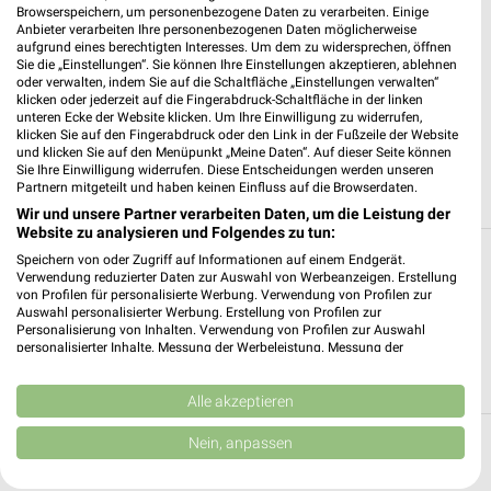
Browserspeichern, um personenbezogene Daten zu verarbeiten. Einige
Anbieter verarbeiten Ihre personenbezogenen Daten möglicherweise
aufgrund eines berechtigten Interesses. Um dem zu widersprechen, öffnen
Sie die „Einstellungen“. Sie können Ihre Einstellungen akzeptieren, ablehnen
7 km
oder verwalten, indem Sie auf die Schaltfläche „Einstellungen verwalten“
Premio Tuning Autozubehörkatalog 2026
klicken oder jederzeit auf die Fingerabdruck-Schaltfläche in der linken
unteren Ecke der Website klicken. Um Ihre Einwilligung zu widerrufen,
Gültig 2026
klicken Sie auf den Fingerabdruck oder den Link in der Fußzeile der Website
und klicken Sie auf den Menüpunkt „Meine Daten“. Auf dieser Seite können
Sie Ihre Einwilligung widerrufen. Diese Entscheidungen werden unseren
ALLE PROSPEKTE
Partnern mitgeteilt und haben keinen Einfluss auf die Browserdaten.
Wir und unsere Partner verarbeiten Daten, um die Leistung der
Website zu analysieren und Folgendes zu tun:
Alle Filialen, Adressen und Öffnungszeiten
Speichern von oder Zugriff auf Informationen auf einem Endgerät.
Verwendung reduzierter Daten zur Auswahl von Werbeanzeigen. Erstellung
von Autohaus Strobel
von Profilen für personalisierte Werbung. Verwendung von Profilen zur
Auswahl personalisierter Werbung. Erstellung von Profilen zur
Personalisierung von Inhalten. Verwendung von Profilen zur Auswahl
Auf dieser Seite siehst Du alle Filialen von Autohaus Strobel.
personalisierter Inhalte. Messung der Werbeleistung. Messung der
Erhalte eine Übersicht über die Filialen von Autohaus Strobel
Performance von Inhalten. Analyse von Zielgruppen durch Statistiken oder
und finde den schnellsten Weg zu Deiner Lieblingsfiliale.
Kombinationen von Daten aus verschiedenen Quellen. Entwicklung und
Verbesserung der Angebote. Verwendung reduzierter Daten zur Auswahl
Alle akzeptieren
von Inhalten.
Daten können außerhalb der Europäischen Union weitergegeben und in die
Nein, anpassen
Top Städte
USA gesendet werden.
Ihre Einwilligung und die cookie Richtlinie gelten ausschließlich für diese