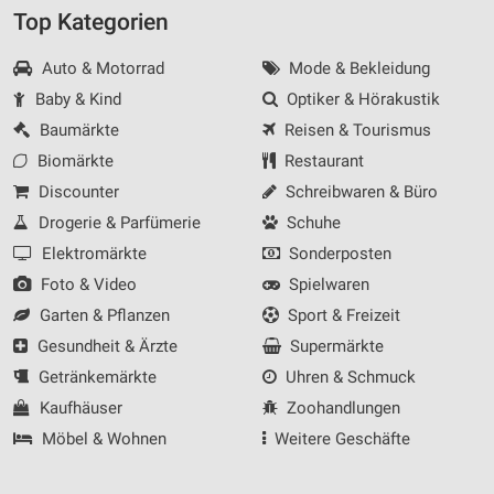
Messung der Werbeleistung
Top Kategorien
Messung der Performance von Inhalten
Auto & Motorrad
Mode & Bekleidung
Baby & Kind
Optiker & Hörakustik
Analyse von Zielgruppen durch Statistiken oder
Kombinationen von Daten aus verschiedenen
Baumärkte
Reisen & Tourismus
Quellen
Biomärkte
Restaurant
Entwicklung und Verbesserung der Angebote
Discounter
Schreibwaren & Büro
Drogerie & Parfümerie
Schuhe
Verwendung reduzierter Daten zur Auswahl von
Inhalten
Elektromärkte
Sonderposten
Foto & Video
Spielwaren
IAB-Besonderheiten:
Garten & Pflanzen
Sport & Freizeit
Verwendung genauer Standortdaten
Gesundheit & Ärzte
Supermärkte
Geräte anhand von aktiv angeforderten
Getränkemärkte
Uhren & Schmuck
Informationen identifizieren
Kaufhäuser
Zoohandlungen
Nicht-IAB-Verarbeitungszwecke:
Möbel & Wohnen
Weitere Geschäfte
Notwendig