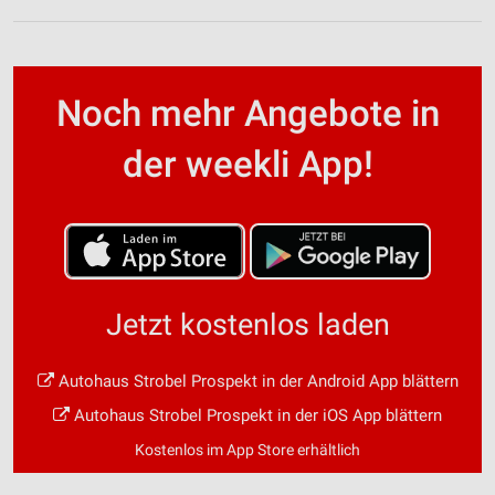
Performance
Funktional
Werbung
Noch mehr Angebote in
der weekli App!
Jetzt kostenlos laden
Autohaus Strobel Prospekt in der Android App blättern
Autohaus Strobel Prospekt in der iOS App blättern
Kostenlos im App Store erhältlich