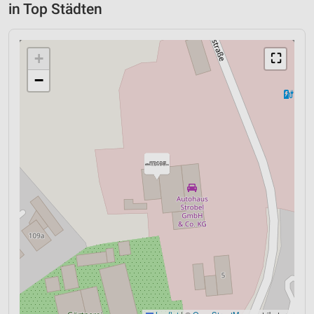
in Top Städten
+
⛶
−