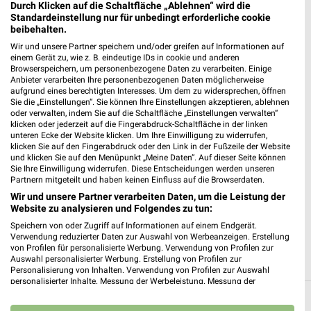
Durch Klicken auf die Schaltfläche „Ablehnen“ wird die
Standardeinstellung nur für unbedingt erforderliche cookie
beibehalten.
Wir und unsere Partner speichern und/oder greifen auf Informationen auf
einem Gerät zu, wie z. B. eindeutige IDs in cookie und anderen
Browserspeichern, um personenbezogene Daten zu verarbeiten. Einige
Anbieter verarbeiten Ihre personenbezogenen Daten möglicherweise
aufgrund eines berechtigten Interesses. Um dem zu widersprechen, öffnen
Sie die „Einstellungen“. Sie können Ihre Einstellungen akzeptieren, ablehnen
oder verwalten, indem Sie auf die Schaltfläche „Einstellungen verwalten“
klicken oder jederzeit auf die Fingerabdruck-Schaltfläche in der linken
unteren Ecke der Website klicken. Um Ihre Einwilligung zu widerrufen,
klicken Sie auf den Fingerabdruck oder den Link in der Fußzeile der Website
und klicken Sie auf den Menüpunkt „Meine Daten“. Auf dieser Seite können
Sie Ihre Einwilligung widerrufen. Diese Entscheidungen werden unseren
Partnern mitgeteilt und haben keinen Einfluss auf die Browserdaten.
7 km
Wir und unsere Partner verarbeiten Daten, um die Leistung der
Premio Tuning Autozubehörkatalog 2026
Website zu analysieren und Folgendes zu tun:
Gültig 2026
Speichern von oder Zugriff auf Informationen auf einem Endgerät.
Verwendung reduzierter Daten zur Auswahl von Werbeanzeigen. Erstellung
ALLE PROSPEKTE
von Profilen für personalisierte Werbung. Verwendung von Profilen zur
Auswahl personalisierter Werbung. Erstellung von Profilen zur
Personalisierung von Inhalten. Verwendung von Profilen zur Auswahl
personalisierter Inhalte. Messung der Werbeleistung. Messung der
Performance von Inhalten. Analyse von Zielgruppen durch Statistiken oder
Alle Filialen, Adressen und Öffnungszeiten
Kombinationen von Daten aus verschiedenen Quellen. Entwicklung und