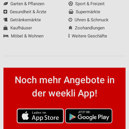
Garten & Pflanzen
Sport & Freizeit
Nicht-IAB-Verarbeitungszwecke:
Gesundheit & Ärzte
Supermärkte
Notwendig
Getränkemärkte
Uhren & Schmuck
Performance
Kaufhäuser
Zoohandlungen
Möbel & Wohnen
Weitere Geschäfte
Funktional
Werbung
Noch mehr Angebote in
der weekli App!