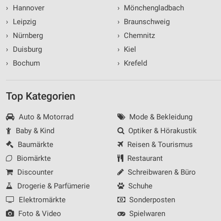
›
Hannover
›
Mönchengladbach
Verwendung von Profilen zur Auswahl
›
Leipzig
›
Braunschweig
personalisierter Inhalte
›
Nürnberg
›
Chemnitz
Messung der Werbeleistung
›
Duisburg
›
Kiel
›
Bochum
›
Krefeld
Messung der Performance von Inhalten
Analyse von Zielgruppen durch Statistiken oder
Top Kategorien
Kombinationen von Daten aus verschiedenen
Quellen
Auto & Motorrad
Mode & Bekleidung
Entwicklung und Verbesserung der Angebote
Baby & Kind
Optiker & Hörakustik
Baumärkte
Reisen & Tourismus
Verwendung reduzierter Daten zur Auswahl von
Inhalten
Biomärkte
Restaurant
IAB-Besonderheiten:
Discounter
Schreibwaren & Büro
Drogerie & Parfümerie
Schuhe
Verwendung genauer Standortdaten
Elektromärkte
Sonderposten
Geräte anhand von aktiv angeforderten
Foto & Video
Spielwaren
Informationen identifizieren