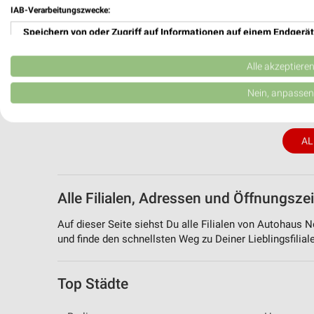
IAB-Verarbeitungszwecke:
Speichern von oder Zugriff auf Informationen auf einem Endgerät
Verwendung reduzierter Daten zur Auswahl von Werbeanzeigen
Alle akzeptiere
7 km
Erstellung von Profilen für personalisierte Werbung
Premio Tuning Autozubehörkatalog 2026
Nein, anpassen
Gültig 2026
Verwendung von Profilen zur Auswahl personalisierter Werbung
AL
Erstellung von Profilen zur Personalisierung von Inhalten
Verwendung von Profilen zur Auswahl personalisierter Inhalte
Alle Filialen, Adressen und Öffnungsz
Messung der Werbeleistung
Auf dieser Seite siehst Du alle Filialen von Autohaus N
Messung der Performance von Inhalten
und finde den schnellsten Weg zu Deiner Lieblingsfiliale
Analyse von Zielgruppen durch Statistiken oder Kombinationen 
Quellen
Top Städte
Entwicklung und Verbesserung der Angebote