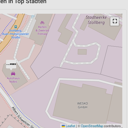
en in Top Städten
⛶
Leaflet
|
©
OpenStreetMap
contributors