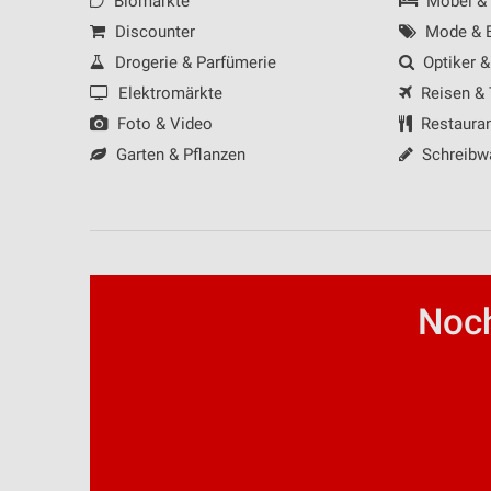
Biomärkte
Möbel &
Discounter
Mode & B
Drogerie & Parfümerie
Optiker &
Elektromärkte
Reisen &
Foto & Video
Restaura
Garten & Pflanzen
Schreibw
Noch