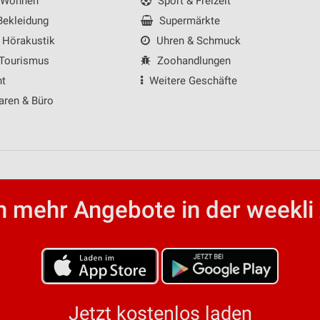
 Wohnen
Sport & Freizeit
ekleidung
Supermärkte
 Hörakustik
Uhren & Schmuck
 Tourismus
Zoohandlungen
nt
Weitere Geschäfte
aren & Büro
 mehr Angebote in der weekli
Jetzt kostenlos laden