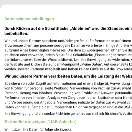
Datenschutzeinstellungen
Durch Klicken auf die Schaltfläche „Ablehnen“ wird die Standardeins
beibehalten.
Auto & Motorrad Angebote
Wir und unsere Partner speichern und/oder greifen auf Informationen auf einem G
Browserspeichern, um personenbezogene Daten zu verarbeiten. Einige Anbieter 
1 Prospekt
aufgrund eines berechtigten Interesses. Um dem zu widersprechen, öffnen Sie die 
ablehnen oder verwalten, indem Sie auf die Schaltfläche „Einstellungen verwalten“
der linken unteren Ecke der Website klicken. Um Ihre Einwilligung zu widerrufen, 
Premio Reifen + Autoservice
der Website und klicken Sie auf den Menüpunkt „Meine Daten“. Auf dieser Seite k
werden unseren Partnern mitgeteilt und haben keinen Einfluss auf die Browserda
Wir und unsere Partner verarbeiten Daten, um die Leistung der Webs
Speichern von oder Zugriff auf Informationen auf einem Endgerät. Verwendung 
von Profilen für personalisierte Werbung. Verwendung von Profilen zur Auswahl p
Personalisierung von Inhalten. Verwendung von Profilen zur Auswahl personalis
Performance von Inhalten. Analyse von Zielgruppen durch Statistiken oder Kom
und Verbesserung der Angebote. Verwendung reduzierter Daten zur Auswahl von
Daten können außerhalb der Europäischen Union weitergegeben und in die USA 
Ihre Einwilligung und die cookie Richtlinie gelten ausschließlich für diese Websit
Partnerliste anzeigen (1 IAB-Anbieter)
Wir nutzen Ihre Daten für folgende Zwecke: