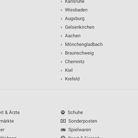
›
Karlsruhe
›
Wiesbaden
›
Augsburg
›
Gelsenkirchen
›
Aachen
ren
›
Mönchengladbach
›
Braunschweig
›
Chemnitz
›
Kiel
›
Krefeld
t & Ärzte
Schuhe
märkte
Sonderposten
er
Spielwaren