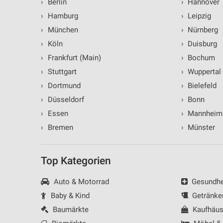
›
Berlin
›
Hannover
Verwendung reduzierter Daten zur Auswahl von Inhalten
›
Hamburg
›
Leipzig
IAB-Besonderheiten:
›
München
›
Nürnberg
›
Köln
›
Duisburg
Verwendung genauer Standortdaten
›
Frankfurt (Main)
›
Bochum
Geräte anhand von aktiv angeforderten Informationen identifizie
›
Stuttgart
›
Wuppertal
Nicht-IAB-Verarbeitungszwecke:
›
Dortmund
›
Bielefeld
Notwendig
›
Düsseldorf
›
Bonn
›
Essen
›
Mannheim
Performance
›
Bremen
›
Münster
Funktional
Werbung
Top Kategorien
Auto & Motorrad
Gesundhei
Baby & Kind
Getränke
Baumärkte
Kaufhäus