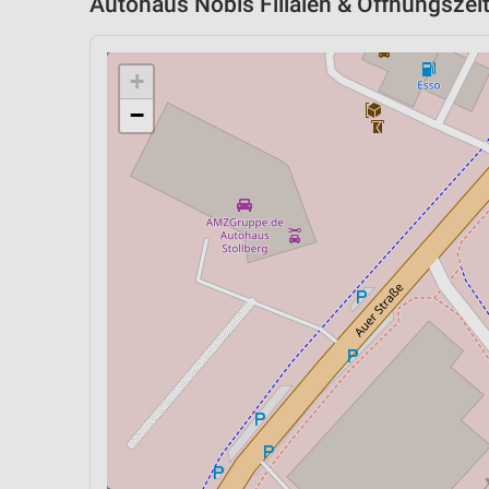
Autohaus Nobis Filialen & Öffnungszeit
+
−