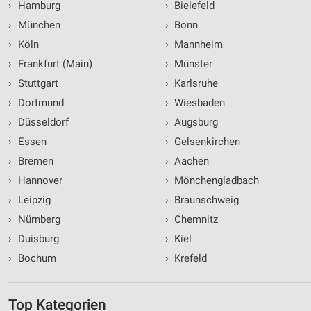
›
Hamburg
›
Bielefeld
Partnerliste anzeigen (1 IAB-Anbieter)
›
München
›
Bonn
Wir nutzen Ihre Daten für folgende Zwecke:
›
Köln
›
Mannheim
IAB-Verarbeitungszwecke:
›
Frankfurt (Main)
›
Münster
Speichern von oder Zugriff auf Informationen
auf einem Endgerät
›
Stuttgart
›
Karlsruhe
›
Dortmund
›
Wiesbaden
Verwendung reduzierter Daten zur Auswahl von
Werbeanzeigen
›
Düsseldorf
›
Augsburg
›
Essen
›
Gelsenkirchen
Erstellung von Profilen für personalisierte
Werbung
›
Bremen
›
Aachen
›
Hannover
›
Mönchengladbach
Verwendung von Profilen zur Auswahl
personalisierter Werbung
›
Leipzig
›
Braunschweig
›
Nürnberg
›
Chemnitz
Erstellung von Profilen zur Personalisierung
›
Duisburg
›
Kiel
von Inhalten
›
Bochum
›
Krefeld
Verwendung von Profilen zur Auswahl
personalisierter Inhalte
Top Kategorien
Messung der Werbeleistung