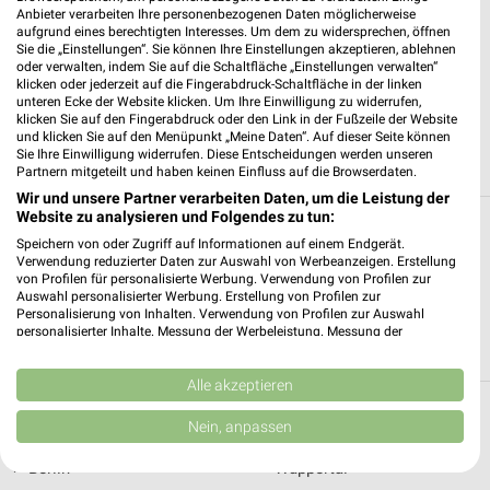
Anbieter verarbeiten Ihre personenbezogenen Daten möglicherweise
aufgrund eines berechtigten Interesses. Um dem zu widersprechen, öffnen
7 km
Sie die „Einstellungen“. Sie können Ihre Einstellungen akzeptieren, ablehnen
Premio Tuning Autozubehörkatalog 2026
oder verwalten, indem Sie auf die Schaltfläche „Einstellungen verwalten“
klicken oder jederzeit auf die Fingerabdruck-Schaltfläche in der linken
Gültig 2026
unteren Ecke der Website klicken. Um Ihre Einwilligung zu widerrufen,
klicken Sie auf den Fingerabdruck oder den Link in der Fußzeile der Website
und klicken Sie auf den Menüpunkt „Meine Daten“. Auf dieser Seite können
ALLE PROSPEKTE
Sie Ihre Einwilligung widerrufen. Diese Entscheidungen werden unseren
Partnern mitgeteilt und haben keinen Einfluss auf die Browserdaten.
Wir und unsere Partner verarbeiten Daten, um die Leistung der
Website zu analysieren und Folgendes zu tun:
Alle Filialen, Adressen und Öffnungszeiten
Speichern von oder Zugriff auf Informationen auf einem Endgerät.
von Auto Scholz
Verwendung reduzierter Daten zur Auswahl von Werbeanzeigen. Erstellung
von Profilen für personalisierte Werbung. Verwendung von Profilen zur
Auswahl personalisierter Werbung. Erstellung von Profilen zur
Auf dieser Seite siehst Du alle Filialen von Auto Scholz. Erhalte
Personalisierung von Inhalten. Verwendung von Profilen zur Auswahl
eine Übersicht über die Filialen von Auto Scholz und finde den
personalisierter Inhalte. Messung der Werbeleistung. Messung der
schnellsten Weg zu Deiner Lieblingsfiliale.
Performance von Inhalten. Analyse von Zielgruppen durch Statistiken oder
Kombinationen von Daten aus verschiedenen Quellen. Entwicklung und
Verbesserung der Angebote. Verwendung reduzierter Daten zur Auswahl
Alle akzeptieren
von Inhalten.
Top Städte
Daten können außerhalb der Europäischen Union weitergegeben und in die
Nein, anpassen
USA gesendet werden.
Ihre Einwilligung und die cookie Richtlinie gelten ausschließlich für diese
›
Berlin
›
Wuppertal
Website/App.