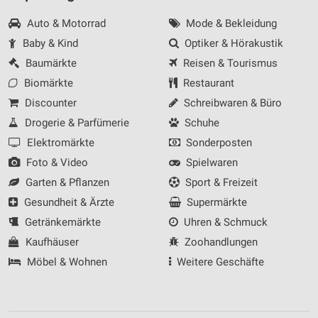
Auto & Motorrad
Mode & Bekleidung
Messung der Performance von Inhalten
Baby & Kind
Optiker & Hörakustik
Analyse von Zielgruppen durch Statistiken oder
Baumärkte
Reisen & Tourismus
Kombinationen von Daten aus verschiedenen
Quellen
Biomärkte
Restaurant
Discounter
Schreibwaren & Büro
Entwicklung und Verbesserung der Angebote
Drogerie & Parfümerie
Schuhe
Verwendung reduzierter Daten zur Auswahl von
Elektromärkte
Sonderposten
Inhalten
Foto & Video
Spielwaren
IAB-Besonderheiten:
Garten & Pflanzen
Sport & Freizeit
Verwendung genauer Standortdaten
Gesundheit & Ärzte
Supermärkte
Getränkemärkte
Uhren & Schmuck
Geräte anhand von aktiv angeforderten
Informationen identifizieren
Kaufhäuser
Zoohandlungen
Nicht-IAB-Verarbeitungszwecke:
Möbel & Wohnen
Weitere Geschäfte
Notwendig
Performance