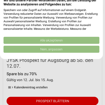
Wir und unsere Partner verarbeiten Daten, um die Leistung der
Website zu analysieren und Folgendes zu tun:
❯
Speichern von oder Zugriff auf Informationen auf einem Endgerät.
Verwendung reduzierter Daten zur Auswahl von Werbeanzeigen. Erstellung
von Profilen für personalisierte Werbung. Verwendung von Profilen zur
Auswahl personalisierter Werbung. Erstellung von Profilen zur
Personalisierung von Inhalten. Verwendung von Profilen zur Auswahl
personalisierter Inhalte. Messung der Werbeleistung. Messung der
Performance von Inhalten. Analyse von Zielgruppen durch Statistiken oder
Kombinationen von Daten aus verschiedenen Quellen. Entwicklung und
Verbesserung der Angebote. Verwendung reduzierter Daten zur Auswahl
Alle akzeptieren
von Inhalten.
Daten können außerhalb der Europäischen Union weitergegeben und in die
Nein, anpassen
USA gesendet werden.
Ihre Einwilligung und die cookie Richtlinie gelten ausschließlich für diese
JYSK Prospekt für Augsburg ab So. den
Website/App.
12.07.
Partnerliste anzeigen (1 IAB-Anbieter)
Wir nutzen Ihre Daten für folgende Zwecke:
Spare bis zu 70%
IAB-Verarbeitungszwecke:
Gültig von 12. Jul. bis 15. Aug.
Speichern von oder Zugriff auf Informationen
📅
Kalendereintrag erstellen
auf einem Endgerät
Verwendung reduzierter Daten zur Auswahl von
PROSPEKT BLÄTTERN
Werbeanzeigen