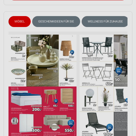
Erstellung von Profilen für personalisierte
Werbung
MÖBEL
GESCHENKIDEEN FÜR SIE
WELLNESS FÜR ZUHAUSE
Verwendung von Profilen zur Auswahl
personalisierter Werbung
Erstellung von Profilen zur Personalisierung
von Inhalten
Verwendung von Profilen zur Auswahl
personalisierter Inhalte
Messung der Werbeleistung
Messung der Performance von Inhalten
Analyse von Zielgruppen durch Statistiken oder
Kombinationen von Daten aus verschiedenen
Quellen
Entwicklung und Verbesserung der Angebote