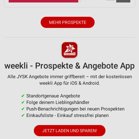
Verwendung reduzierter Daten zur Auswahl von
Inhalten
IAB-Besonderheiten:
MEHR PROSPEKTE
Verwendung genauer Standortdaten
Geräte anhand von aktiv angeforderten
Informationen identifizieren
Nicht-IAB-Verarbeitungszwecke:
weekli - Prospekte & Angebote App
Notwendig
Alle JYSK Angebote immer griffbereit – mit der kostenlosen
Performance
weekli App für iOS & Android.
Funktional
✔
Standortgenaue Angebote
✔
Folge deinem Lieblingshändler
Werbung
✔
Push-Benachrichtigungen bei neuen Prospekten
✔
Einkaufsliste - Einkauf stressfrei planen
JETZT LADEN UND SPAREN!