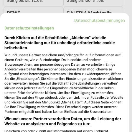
Gültig bis Mi. 12.08.
Gültig bis Mo. 31.08.
REWE
GALERIA Markthalle
Datenschutzbestimmungen
Datenschutzeinstellungen
Durch Klicken auf die Schaltfläche „Ablehnen“ wird die
Standardeinstellung nur für unbedingt erforderliche cookie
beibehalten.
Wir und unsere Partner speichern und/oder greifen auf Informationen auf
einem Gerät zu, wie z. B. eindeutige IDs in cookie und anderen
Browserspeichern, um personenbezogene Daten zu verarbeiten. Einige
Anbieter verarbeiten Ihre personenbezogenen Daten möglicherweise
aufgrund eines berechtigten Interesses. Um dem zu widersprechen, öffnen
Sie die „Einstellungen“. Sie können Ihre Einstellungen akzeptieren, ablehnen
oder verwalten, indem Sie auf die Schaltfläche „Einstellungen verwalten“
klicken oder jederzeit auf die Fingerabdruck-Schaltfläche in der linken
unteren Ecke der Website klicken. Um Ihre Einwilligung zu widerrufen,
klicken Sie auf den Fingerabdruck oder den Link in der Fußzeile der Website
0,3 km
0,5 km
und klicken Sie auf den Menüpunkt „Meine Daten“. Auf dieser Seite können
Angebote ab 03.08.
Angebote ab 17.08.
Sie Ihre Einwilligung widerrufen. Diese Entscheidungen werden unseren
Partnern mitgeteilt und haben keinen Einfluss auf die Browserdaten.
Gültig bis Sa. 08.08.
Gültig ab Mo. 17.08.
Wir und unsere Partner verarbeiten Daten, um die Leistung der
Website zu analysieren und Folgendes zu tun:
GALERIA Markthalle
EDEKA
Speichern von oder Zugriff auf Informationen auf einem Endgerät.