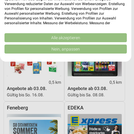
Verwendung reduzierter Daten zur Auswahl von Werbeanzeigen. Erstellung
von Profilen für personalisierte Werbung. Verwendung von Profilen zur
Auswahl personalisierter Werbung. Erstellung von Profilen zur
Personalisierung von Inhalten. Verwendung von Profilen zur Auswahl
personalisierter Inhalte. Messung der Werbeleistung. Messung der
Performance von Inhalten. Analyse von Zielgruppen durch Statistiken oder
Kombinationen von Daten aus verschiedenen Quellen. Entwicklung und
Verbesserung der Angebote. Verwendung reduzierter Daten zur Auswahl
Alle akzeptieren
von Inhalten.
Daten können außerhalb der Europäischen Union weitergegeben und in die
Nein, anpassen
USA gesendet werden.
Ihre Einwilligung und die cookie Richtlinie gelten ausschließlich für diese
Website/App.
Partnerliste anzeigen (1 IAB-Anbieter)
Wir nutzen Ihre Daten für folgende Zwecke:
0,5 km
0,5 km
IAB-Verarbeitungszwecke:
Angebote ab 03.08.
Angebote ab 03.08.
Gültig bis So. 16.08.
Gültig bis Sa. 08.08.
Speichern von oder Zugriff auf Informationen
auf einem Endgerät
Feneberg
EDEKA
Verwendung reduzierter Daten zur Auswahl von
Werbeanzeigen
Erstellung von Profilen für personalisierte