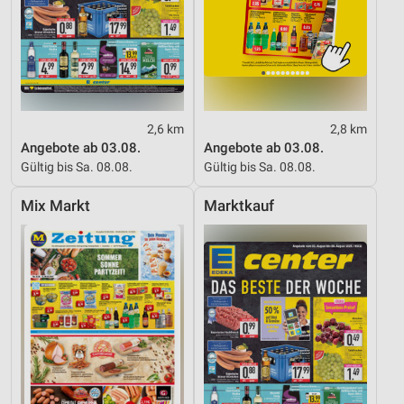
IAB-Besonderheiten:
Verwendung genauer Standortdaten
Geräte anhand von aktiv angeforderten
Informationen identifizieren
Nicht-IAB-Verarbeitungszwecke:
2,6 km
2,8 km
Angebote ab 03.08.
Angebote ab 03.08.
Notwendig
Gültig bis Sa. 08.08.
Gültig bis Sa. 08.08.
Performance
Mix Markt
Marktkauf
Funktional
Werbung