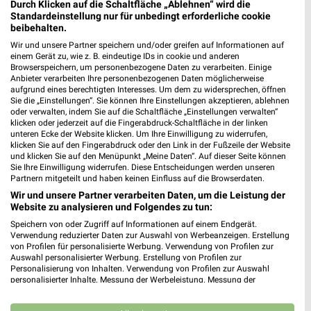
Durch Klicken auf die Schaltfläche „Ablehnen“ wird die
Standardeinstellung nur für unbedingt erforderliche cookie
beibehalten.
Wir und unsere Partner speichern und/oder greifen auf Informationen auf
4 km
4 km
einem Gerät zu, wie z. B. eindeutige IDs in cookie und anderen
Wohnideen so individuell wie du!
Junges Wohnen
Browserspeichern, um personenbezogene Daten zu verarbeiten. Einige
Gültig bis Fr. 14.08.
Noch heute gültig
Anbieter verarbeiten Ihre personenbezogenen Daten möglicherweise
aufgrund eines berechtigten Interesses. Um dem zu widersprechen, öffnen
Sie die „Einstellungen“. Sie können Ihre Einstellungen akzeptieren, ablehnen
XXXLutz
XXXLutz
oder verwalten, indem Sie auf die Schaltfläche „Einstellungen verwalten“
klicken oder jederzeit auf die Fingerabdruck-Schaltfläche in der linken
unteren Ecke der Website klicken. Um Ihre Einwilligung zu widerrufen,
klicken Sie auf den Fingerabdruck oder den Link in der Fußzeile der Website
und klicken Sie auf den Menüpunkt „Meine Daten“. Auf dieser Seite können
Sie Ihre Einwilligung widerrufen. Diese Entscheidungen werden unseren
Partnern mitgeteilt und haben keinen Einfluss auf die Browserdaten.
Wir und unsere Partner verarbeiten Daten, um die Leistung der
Website zu analysieren und Folgendes zu tun:
Speichern von oder Zugriff auf Informationen auf einem Endgerät.
Verwendung reduzierter Daten zur Auswahl von Werbeanzeigen. Erstellung
von Profilen für personalisierte Werbung. Verwendung von Profilen zur
Auswahl personalisierter Werbung. Erstellung von Profilen zur
Personalisierung von Inhalten. Verwendung von Profilen zur Auswahl
personalisierter Inhalte. Messung der Werbeleistung. Messung der
Performance von Inhalten. Analyse von Zielgruppen durch Statistiken oder
Kombinationen von Daten aus verschiedenen Quellen. Entwicklung und