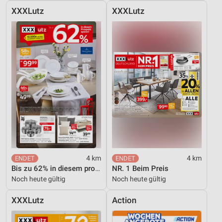
XXXLutz
XXXLutz
Verwendung von Profilen zur Auswahl
personalisierter Inhalte
Messung der Werbeleistung
Messung der Performance von Inhalten
Analyse von Zielgruppen durch Statistiken oder
Kombinationen von Daten aus verschiedenen
Quellen
Entwicklung und Verbesserung der Angebote
Verwendung reduzierter Daten zur Auswahl von
Inhalten
4 km
4 km
Bis zu 62% in diesem prospekt
NR. 1 Beim Preis
IAB-Besonderheiten:
Noch heute gültig
Noch heute gültig
Verwendung genauer Standortdaten
XXXLutz
Action
Geräte anhand von aktiv angeforderten
Informationen identifizieren