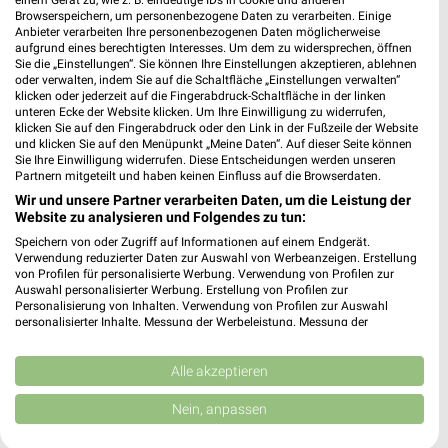
Heute 08:00 - 20:00 Uhr |
einem Gerät zu, wie z. B. eindeutige IDs in cookie und anderen
Geöffnet
Browserspeichern, um personenbezogene Daten zu verarbeiten. Einige
Anbieter verarbeiten Ihre personenbezogenen Daten möglicherweise
498,36 km • Angebote: 3 Prospekte
aufgrund eines berechtigten Interesses. Um dem zu widersprechen, öffnen
Sie die „Einstellungen“. Sie können Ihre Einstellungen akzeptieren, ablehnen
oder verwalten, indem Sie auf die Schaltfläche „Einstellungen verwalten“
Rossmann Kissing
klicken oder jederzeit auf die Fingerabdruck-Schaltfläche in der linken
unteren Ecke der Website klicken. Um Ihre Einwilligung zu widerrufen,
Bahnhofsallee 2b
klicken Sie auf den Fingerabdruck oder den Link in der Fußzeile der Website
86438 Kissing
und klicken Sie auf den Menüpunkt „Meine Daten“. Auf dieser Seite können
❯
Sie Ihre Einwilligung widerrufen. Diese Entscheidungen werden unseren
Heute 08:00 - 20:00 Uhr |
Geöffnet
Partnern mitgeteilt und haben keinen Einfluss auf die Browserdaten.
Wir und unsere Partner verarbeiten Daten, um die Leistung der
499,69 km • Angebote: 3 Prospekte
Website zu analysieren und Folgendes zu tun:
Speichern von oder Zugriff auf Informationen auf einem Endgerät.
Verwendung reduzierter Daten zur Auswahl von Werbeanzeigen. Erstellung
Rossmann Dasing
von Profilen für personalisierte Werbung. Verwendung von Profilen zur
Messerschmittstr. 6
Auswahl personalisierter Werbung. Erstellung von Profilen zur
86453 Dasing
Personalisierung von Inhalten. Verwendung von Profilen zur Auswahl
❯
personalisierter Inhalte. Messung der Werbeleistung. Messung der
Heute 08:00 - 20:00 Uhr |
Geöffnet
Performance von Inhalten. Analyse von Zielgruppen durch Statistiken oder
Kombinationen von Daten aus verschiedenen Quellen. Entwicklung und
488,25 km • Angebote: 3 Prospekte
Verbesserung der Angebote. Verwendung reduzierter Daten zur Auswahl
Alle akzeptieren
von Inhalten.
Daten können außerhalb der Europäischen Union weitergegeben und in die
Nein, anpassen
USA gesendet werden.
Rossmann Aindling
Ihre Einwilligung und die cookie Richtlinie gelten ausschließlich für diese