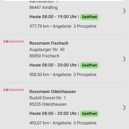
Raiffeisenstr. 1
Website/App.
86447 Aindling
❯
Partnerliste anzeigen (1 IAB-Anbieter)
Heute 08:00 - 19:00 Uhr |
Geöffnet
Wir nutzen Ihre Daten für folgende Zwecke:
IAB-Verarbeitungszwecke:
477,79 km • Angebote: 3 Prospekte
Speichern von oder Zugriff auf Informationen
auf einem Endgerät
Rossmann Fischach
Augsburger Str. 43
Verwendung reduzierter Daten zur Auswahl von
Werbeanzeigen
86850 Fischach
❯
Heute 08:00 - 20:00 Uhr |
Geöffnet
Erstellung von Profilen für personalisierte
Werbung
508,50 km • Angebote: 3 Prospekte
Verwendung von Profilen zur Auswahl
personalisierter Werbung
Rossmann Odelzhausen
Rudolf-Diesel-Str. 1
Erstellung von Profilen zur Personalisierung
85235 Odelzhausen
von Inhalten
❯
Heute 08:00 - 20:00 Uhr |
Geöffnet
Verwendung von Profilen zur Auswahl
personalisierter Inhalte
493,67 km • Angebote: 3 Prospekte