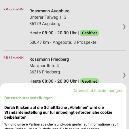
Rossmann Augsburg
Unterer Talweg 113
86179 Augsburg
❯
Heute 08:00 - 20:00 Uhr |
Geöffnet
500,47 km • Angebote: 3 Prospekte
Rossmann Friedberg
Marquardtstr. 4
86316 Friedberg
❯
Heute 08:00 - 20:00 Uhr |
Geöffnet
494,09 km • Angebote: 3 Prospekte
Datenschutzbestimmungen
Datenschutzeinstellungen
Rossmann Diedorf
Durch Klicken auf die Schaltfläche „Ablehnen“ wird die
Standardeinstellung nur für unbedingt erforderliche cookie
Gewerbestr. 5b
beibehalten.
86420 Diedorf
❯
Wir und unsere Partner speichern und/oder greifen auf Informationen auf