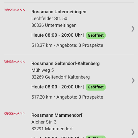
Messung der Werbeleistung
Rossmann Untermeitingen
Messung der Performance von Inhalten
Lechfelder Str. 50
86836 Untermeitingen
❯
Analyse von Zielgruppen durch Statistiken oder
Heute 08:00 - 20:00 Uhr |
Kombinationen von Daten aus verschiedenen
Geöffnet
Quellen
518,37 km • Angebote: 3 Prospekte
Entwicklung und Verbesserung der Angebote
Rossmann Geltendorf-Kaltenberg
Verwendung reduzierter Daten zur Auswahl von
Mühlweg 5
Inhalten
82269 Geltendorf-Kaltenberg
❯
IAB-Besonderheiten:
Heute 08:00 - 20:00 Uhr |
Geöffnet
Verwendung genauer Standortdaten
517,20 km • Angebote: 3 Prospekte
Geräte anhand von aktiv angeforderten
Informationen identifizieren
Rossmann Mammendorf
Nicht-IAB-Verarbeitungszwecke:
Aicher Str. 3
Notwendig
82291 Mammendorf
❯