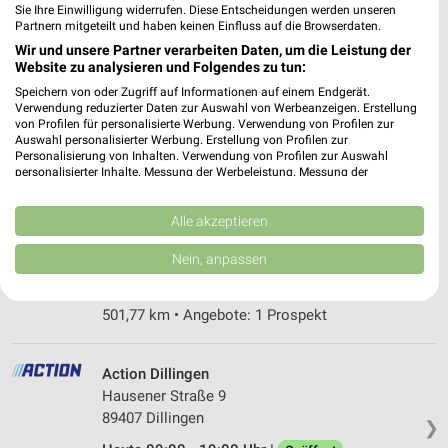
Sie Ihre Einwilligung widerrufen. Diese Entscheidungen werden unseren
Partnern mitgeteilt und haben keinen Einfluss auf die Browserdaten.
Action Landsberg am Lech
Wir und unsere Partner verarbeiten Daten, um die Leistung der
Holzhauser Straße 8
Website zu analysieren und Folgendes zu tun:
86899 Landsberg am Lech
❯
Speichern von oder Zugriff auf Informationen auf einem Endgerät.
Verwendung reduzierter Daten zur Auswahl von Werbeanzeigen. Erstellung
Heute 09:00 - 20:00 Uhr |
Geöffnet
von Profilen für personalisierte Werbung. Verwendung von Profilen zur
Auswahl personalisierter Werbung. Erstellung von Profilen zur
528,73 km • Angebote: 1 Prospekt
Personalisierung von Inhalten. Verwendung von Profilen zur Auswahl
personalisierter Inhalte. Messung der Werbeleistung. Messung der
Performance von Inhalten. Analyse von Zielgruppen durch Statistiken oder
Kombinationen von Daten aus verschiedenen Quellen. Entwicklung und
Action Burgau
Verbesserung der Angebote. Verwendung reduzierter Daten zur Auswahl
Alle akzeptieren
Dieselstraße 2
von Inhalten.
89331 Burgau
Daten können außerhalb der Europäischen Union weitergegeben und in die
❯
Nein, anpassen
USA gesendet werden.
Heute 09:00 - 20:00 Uhr |
Geöffnet
Ihre Einwilligung und die cookie Richtlinie gelten ausschließlich für diese
Website/App.
501,77 km • Angebote: 1 Prospekt
Partnerliste anzeigen (1 IAB-Anbieter)
Wir nutzen Ihre Daten für folgende Zwecke:
Action Dillingen
IAB-Verarbeitungszwecke:
Hausener Straße 9
Speichern von oder Zugriff auf Informationen
89407 Dillingen
❯
auf einem Endgerät