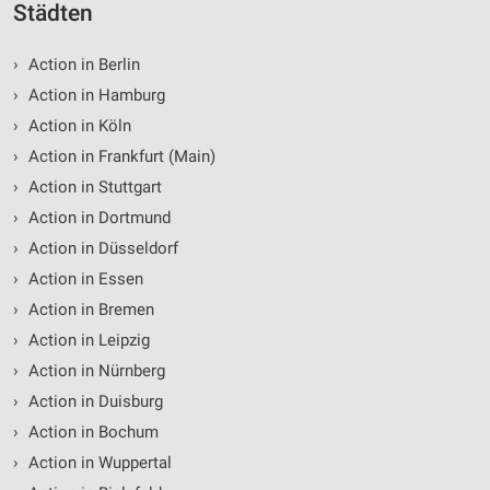
Städten
Entwicklung und Verbesserung der Angebote
›
Action in Berlin
Verwendung reduzierter Daten zur Auswahl von
Inhalten
›
Action in Hamburg
IAB-Besonderheiten:
›
Action in Köln
›
Action in Frankfurt (Main)
Verwendung genauer Standortdaten
›
Action in Stuttgart
Geräte anhand von aktiv angeforderten
›
Action in Dortmund
Informationen identifizieren
›
Action in Düsseldorf
Nicht-IAB-Verarbeitungszwecke:
›
Action in Essen
Notwendig
›
Action in Bremen
Performance
›
Action in Leipzig
›
Action in Nürnberg
Funktional
›
Action in Duisburg
Werbung
›
Action in Bochum
›
Action in Wuppertal