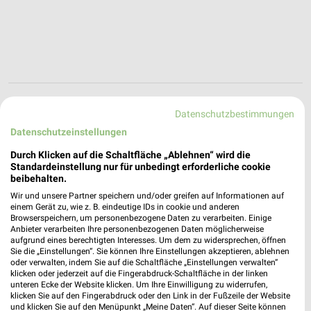
Action Mering
Datenschutzbestimmungen
Gaußring 9
Datenschutzeinstellungen
86415 Mering
❯
Durch Klicken auf die Schaltfläche „Ablehnen“ wird die
Heute 09:00 - 20:00 Uhr |
Geöffnet
Standardeinstellung nur für unbedingt erforderliche cookie
beibehalten.
502,63 km • Angebote: 1 Prospekt
Wir und unsere Partner speichern und/oder greifen auf Informationen auf
einem Gerät zu, wie z. B. eindeutige IDs in cookie und anderen
Browserspeichern, um personenbezogene Daten zu verarbeiten. Einige
Action Untermeitingen
Anbieter verarbeiten Ihre personenbezogenen Daten möglicherweise
Lechfelder Straße 52
aufgrund eines berechtigten Interesses. Um dem zu widersprechen, öffnen
86836 Untermeitingen
Sie die „Einstellungen“. Sie können Ihre Einstellungen akzeptieren, ablehnen
❯
oder verwalten, indem Sie auf die Schaltfläche „Einstellungen verwalten“
Heute 09:00 - 20:00 Uhr |
klicken oder jederzeit auf die Fingerabdruck-Schaltfläche in der linken
Geöffnet
unteren Ecke der Website klicken. Um Ihre Einwilligung zu widerrufen,
518,37 km • Angebote: 1 Prospekt
klicken Sie auf den Fingerabdruck oder den Link in der Fußzeile der Website
und klicken Sie auf den Menüpunkt „Meine Daten“. Auf dieser Seite können