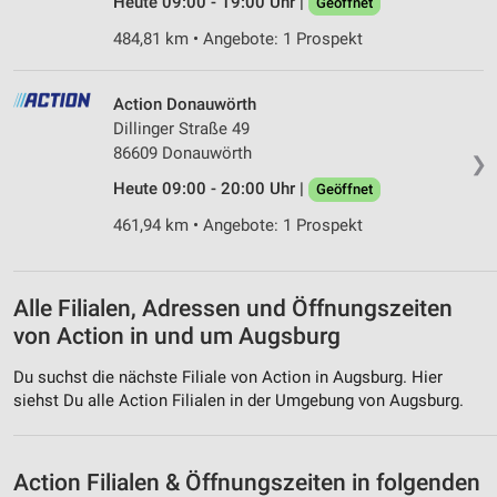
Heute 09:00 - 19:00 Uhr |
Geöffnet
Verwendung reduzierter Daten zur Auswahl von
484,81 km • Angebote: 1 Prospekt
Werbeanzeigen
Erstellung von Profilen für personalisierte
Action Donauwörth
Werbung
Dillinger Straße 49
86609 Donauwörth
Verwendung von Profilen zur Auswahl
❯
personalisierter Werbung
Heute 09:00 - 20:00 Uhr |
Geöffnet
Erstellung von Profilen zur Personalisierung
461,94 km • Angebote: 1 Prospekt
von Inhalten
Verwendung von Profilen zur Auswahl
personalisierter Inhalte
Alle Filialen, Adressen und Öffnungszeiten
von Action in und um Augsburg
Messung der Werbeleistung
Du suchst die nächste Filiale von Action in Augsburg. Hier
Messung der Performance von Inhalten
siehst Du alle Action Filialen in der Umgebung von Augsburg.
Analyse von Zielgruppen durch Statistiken oder
Kombinationen von Daten aus verschiedenen
Quellen
Action Filialen & Öffnungszeiten in folgenden