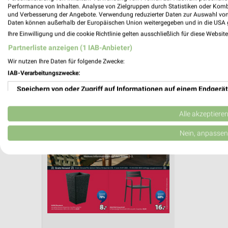
Aktuelle Angebote in dieser Filiale
Performance von Inhalten. Analyse von Zielgruppen durch Statistiken oder Kom
und Verbesserung der Angebote. Verwendung reduzierter Daten zur Auswahl von
Anzahl Prospekte: 2
Daten können außerhalb der Europäischen Union weitergegeben und in die USA 
Letztes Prospektupdate: vor 10 Tagen
Ihre Einwilligung und die cookie Richtlinie gelten ausschließlich für diese Websit
Partnerliste anzeigen (1 IAB-Anbieter)
JYSK Pr
Wir nutzen Ihre Daten für folgende Zwecke:
IAB-Verarbeitungszwecke:
Gartenab
Gültig von 
Speichern von oder Zugriff auf Informationen auf einem Endgerät
📅
Kalende
Verwendung reduzierter Daten zur Auswahl von Werbeanzeigen
Alle akzeptiere
Erstellung von Profilen für personalisierte Werbung
Nein, anpassen
PROSP
❯
Verwendung von Profilen zur Auswahl personalisierter Werbung
Erstellung von Profilen zur Personalisierung von Inhalten
Verwendung von Profilen zur Auswahl personalisierter Inhalte
Messung der Werbeleistung