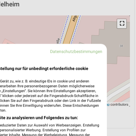
delheim
⛶
Datenschutzbestimmungen
tellung nur für unbedingt erforderliche cookie
erät zu, wie z. B. eindeutige IDs in cookie und anderen
verarbeiten Ihre personenbezogenen Daten möglicherweise
„Einstellungen“. Sie können Ihre Einstellungen akzeptieren,
 klicken oder jederzeit auf die Fingerabdruck-Schaltfläche in
klicken Sie auf den Fingerabdruck oder den Link in der Fußzeile
Leaflet
|
©
OpenStreetMap
contributors
önnen Sie Ihre Einwilligung widerrufen. Diese Entscheidungen
ten.
N
NAVIGATION MIT GOOGLE/IOS MAPS
ite zu analysieren und Folgendes zu tun:
reduzierter Daten zur Auswahl von Werbeanzeigen. Erstellung
ersonalisierter Werbung. Erstellung von Profilen zur
ierter Inhalte. Messung der Werbeleistung. Messung der