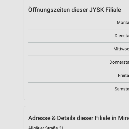
Öffnungszeiten
dieser JYSK Filiale
Mont
Dienst
Mittwo
Donnerst
Freit
Samst
Adresse & Details
dieser Filiale in Mi
Allgäuer Straße 31