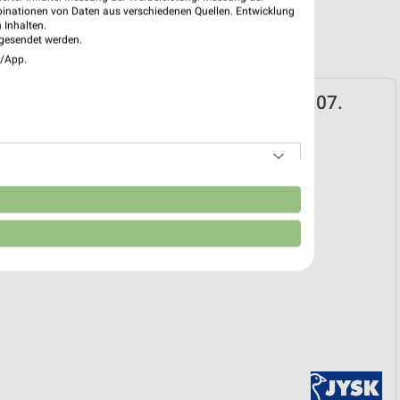
binationen von Daten aus verschiedenen Quellen. Entwicklung
 Inhalten.
gesendet werden.
e/App.
ospekt für Mindelheim ab So. den 12.07.
verkauf
12. Jul. bis 15. Aug.
reintrag erstellen
n
EKT BLÄTTERN