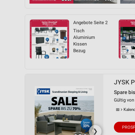
Angebote Seite 2
Tisch
Aluminium
Kissen
Bezug
JYSK Pr
Spare bi
Gültig von 
📅
Kalende
PROSP
❯