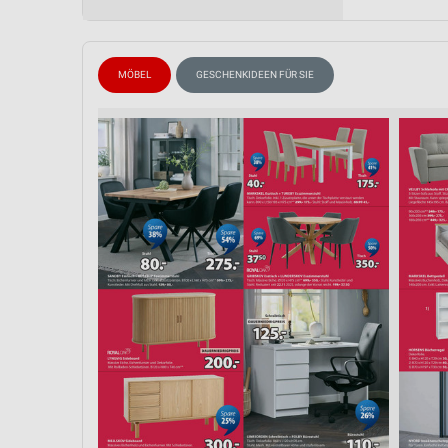
Messung der Performance von Inhalten
Analyse von Zielgruppen durch Statistiken oder Kombinationen 
Quellen
MÖBEL
GESCHENKIDEEN FÜR SIE
Entwicklung und Verbesserung der Angebote
Verwendung reduzierter Daten zur Auswahl von Inhalten
IAB-Besonderheiten:
Verwendung genauer Standortdaten
Geräte anhand von aktiv angeforderten Informationen identifizie
Nicht-IAB-Verarbeitungszwecke:
Notwendig
Performance
Funktional
Werbung