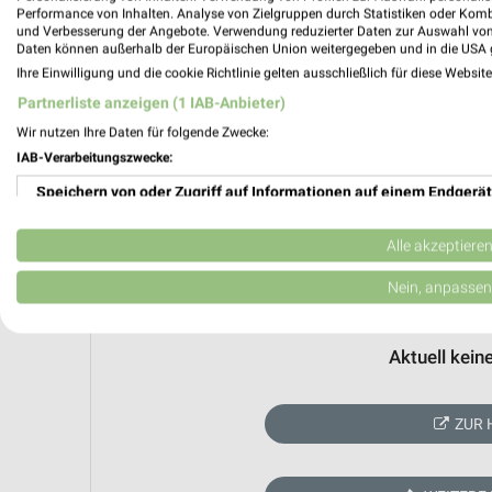
Performance von Inhalten. Analyse von Zielgruppen durch Statistiken oder Kom
und Verbesserung der Angebote. Verwendung reduzierter Daten zur Auswahl von
Daten können außerhalb der Europäischen Union weitergegeben und in die USA 
Ihre Einwilligung und die cookie Richtlinie gelten ausschließlich für diese Websit
Partnerliste anzeigen (1 IAB-Anbieter)
Wir nutzen Ihre Daten für folgende Zwecke:
IAB-Verarbeitungszwecke:
Speichern von oder Zugriff auf Informationen auf einem Endgerät
Verwendung reduzierter Daten zur Auswahl von Werbeanzeigen
Alle akzeptiere
Erstellung von Profilen für personalisierte Werbung
Nein, anpassen
Verwendung von Profilen zur Auswahl personalisierter Werbung
Aktuell kein
Erstellung von Profilen zur Personalisierung von Inhalten
Verwendung von Profilen zur Auswahl personalisierter Inhalte
ZUR 
Messung der Werbeleistung