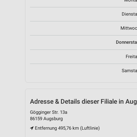
Mont
Dienst
Mittwo
Donnerst
Freit
Samst
Adresse & Details
dieser Filiale in Au
Gögginger Str. 13a
86159 Augsburg
Entfernung 495,76 km (Luftlinie)