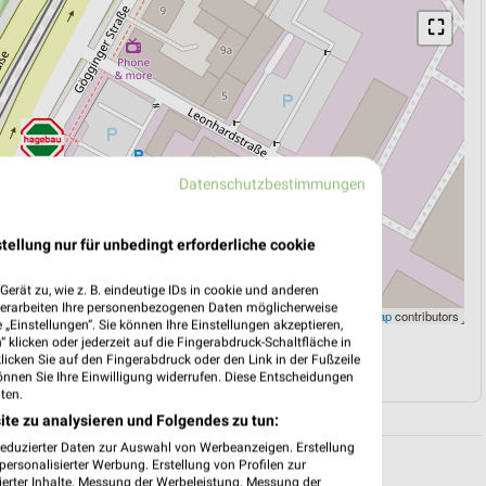
⛶
Datenschutzbestimmungen
tellung nur für unbedingt erforderliche cookie
erät zu, wie z. B. eindeutige IDs in cookie und anderen
verarbeiten Ihre personenbezogenen Daten möglicherweise
Leaflet
|
©
OpenStreetMap
contributors
„Einstellungen“. Sie können Ihre Einstellungen akzeptieren,
 klicken oder jederzeit auf die Fingerabdruck-Schaltfläche in
N
NAVIGATION MIT GOOGLE/IOS MAPS
klicken Sie auf den Fingerabdruck oder den Link in der Fußzeile
önnen Sie Ihre Einwilligung widerrufen. Diese Entscheidungen
ten.
ite zu analysieren und Folgendes zu tun:
reduzierter Daten zur Auswahl von Werbeanzeigen. Erstellung
ersonalisierter Werbung. Erstellung von Profilen zur
ierter Inhalte. Messung der Werbeleistung. Messung der