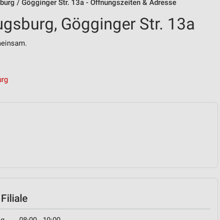
urg / Gögginger Str. 13a - Öffnungszeiten & Adresse
gsburg, Gögginger Str. 13a
einsam.
urg
iliale