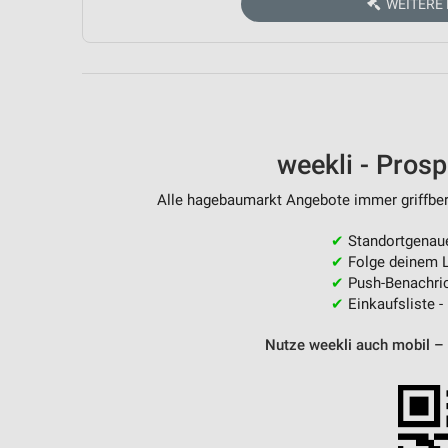
WEITERE
Messung der Performance von Inhalten
Analyse von Zielgruppen durch Statistiken oder Kombinationen 
Quellen
Entwicklung und Verbesserung der Angebote
Verwendung reduzierter Daten zur Auswahl von Inhalten
weekli - Pros
IAB-Besonderheiten:
Alle hagebaumarkt Angebote immer griffbere
Verwendung genauer Standortdaten
✔
Standortgenau
Geräte anhand von aktiv angeforderten Informationen identifizie
✔
Folge deinem L
✔
Push-Benachric
Nicht-IAB-Verarbeitungszwecke:
✔
Einkaufsliste -
Notwendig
Nutze weekli auch mobil –
Performance
Funktional
Werbung