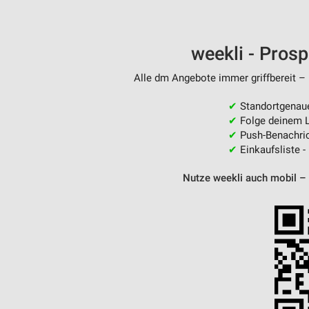
Messung der Performance von Inhalten
Analyse von Zielgruppen durch Statistiken oder Kombinationen 
weekli - Pros
Quellen
Alle dm Angebote immer griffbereit – 
Entwicklung und Verbesserung der Angebote
✔
Standortgenau
Verwendung reduzierter Daten zur Auswahl von Inhalten
✔
Folge deinem L
IAB-Besonderheiten:
✔
Push-Benachric
✔
Einkaufsliste -
Verwendung genauer Standortdaten
Nutze weekli auch mobil –
Geräte anhand von aktiv angeforderten Informationen identifizie
Nicht-IAB-Verarbeitungszwecke:
Notwendig
Performance
Funktional
Werbung