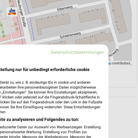
Datenschutzbestimmungen
Leaflet
|
©
OpenStreetMap
contributors
tellung nur für unbedingt erforderliche cookie
N
NAVIGATION MIT GOOGLE/IOS MAPS
erät zu, wie z. B. eindeutige IDs in cookie und anderen
verarbeiten Ihre personenbezogenen Daten möglicherweise
„Einstellungen“. Sie können Ihre Einstellungen akzeptieren,
 klicken oder jederzeit auf die Fingerabdruck-Schaltfläche in
klicken Sie auf den Fingerabdruck oder den Link in der Fußzeile
önnen Sie Ihre Einwilligung widerrufen. Diese Entscheidungen
ten.
ite zu analysieren und Folgendes zu tun:
reduzierter Daten zur Auswahl von Werbeanzeigen. Erstellung
ersonalisierter Werbung. Erstellung von Profilen zur
ierter Inhalte. Messung der Werbeleistung. Messung der