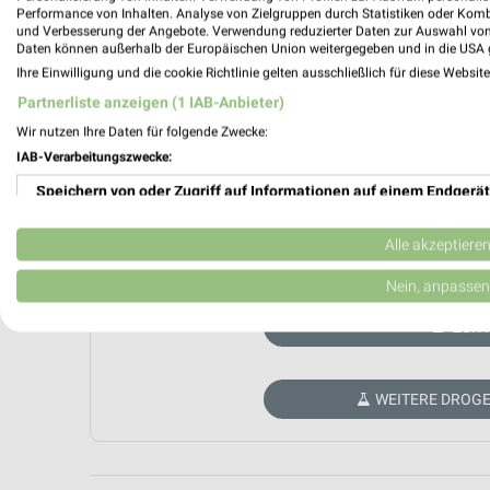
Performance von Inhalten. Analyse von Zielgruppen durch Statistiken oder Kom
und Verbesserung der Angebote. Verwendung reduzierter Daten zur Auswahl von
Daten können außerhalb der Europäischen Union weitergegeben und in die USA 
Ihre Einwilligung und die cookie Richtlinie gelten ausschließlich für diese Websit
Partnerliste anzeigen (1 IAB-Anbieter)
Wir nutzen Ihre Daten für folgende Zwecke:
IAB-Verarbeitungszwecke:
Speichern von oder Zugriff auf Informationen auf einem Endgerät
Verwendung reduzierter Daten zur Auswahl von Werbeanzeigen
Alle akzeptiere
Aktuell kein
Erstellung von Profilen für personalisierte Werbung
Nein, anpassen
Verwendung von Profilen zur Auswahl personalisierter Werbung
ZUR 
Erstellung von Profilen zur Personalisierung von Inhalten
WEITERE DROGE
Verwendung von Profilen zur Auswahl personalisierter Inhalte
Messung der Werbeleistung