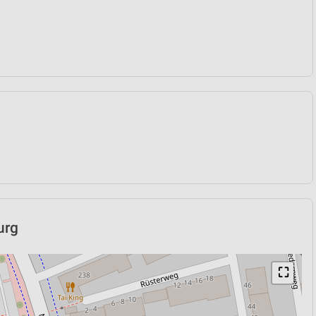
urg
⛶