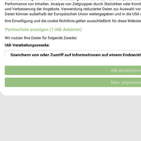
Performance von Inhalten. Analyse von Zielgruppen durch Statistiken oder Kom
Donauwörth, Deutschland
und Verbesserung der Angebote. Verwendung reduzierter Daten zur Auswahl von
Daten können außerhalb der Europäischen Union weitergegeben und in die USA 
Ihre Einwilligung und die cookie Richtlinie gelten ausschließlich für diese Websit
463,14 km
Partnerliste anzeigen (1 IAB-Anbieter)
Wir nutzen Ihre Daten für folgende Zwecke:
IAB-Verarbeitungszwecke:
Speichern von oder Zugriff auf Informationen auf einem Endgerät
Verwendung reduzierter Daten zur Auswahl von Werbeanzeigen
Alle akzeptiere
Erstellung von Profilen für personalisierte Werbung
Nein, anpassen
Verwendung von Profilen zur Auswahl personalisierter Werbung
Erstellung von Profilen zur Personalisierung von Inhalten
Verwendung von Profilen zur Auswahl personalisierter Inhalte
Messung der Werbeleistung