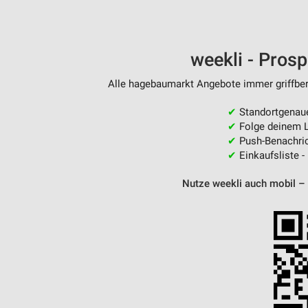
weekli - Pros
Alle hagebaumarkt Angebote immer griffbere
✔
Standortgenau
✔
Folge deinem L
✔
Push-Benachric
✔
Einkaufsliste -
Nutze weekli auch mobil –