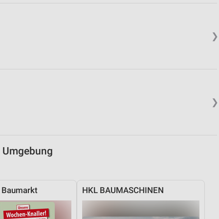
von Daten aus verschiedenen
❯
❯
ren
nd Umgebung
s Baumarkt
HKL BAUMASCHINEN