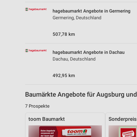
Messung der Performance von Inhalten
hagebaumarkt Angebote in Germering
Analyse von Zielgruppen durch Statistiken oder Kombinationen 
Germering, Deutschland
Quellen
507,78 km
Entwicklung und Verbesserung der Angebote
Verwendung reduzierter Daten zur Auswahl von Inhalten
hagebaumarkt Angebote in Dachau
IAB-Besonderheiten:
Dachau, Deutschland
Verwendung genauer Standortdaten
492,95 km
Geräte anhand von aktiv angeforderten Informationen identifizie
Nicht-IAB-Verarbeitungszwecke:
Baumärkte Angebote für Augsburg u
Notwendig
7 Prospekte
Performance
toom Baumarkt
Sonderprei
Funktional
Werbung