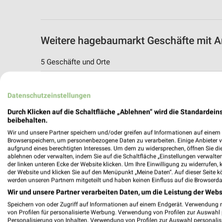
Weitere hagebaumarkt Geschäfte mit 
5 Geschäfte und Orte
hagebaumarkt Angebote in Fürstenfeldbr
Datenschutzeinstellungen
Fürstenfeldbruck, Deutschland
Durch Klicken auf die Schaltfläche „Ablehnen“ wird die Standardeins
beibehalten.
505,80 km
Wir und unsere Partner speichern und/oder greifen auf Informationen auf einem G
Browserspeichern, um personenbezogene Daten zu verarbeiten. Einige Anbieter 
aufgrund eines berechtigten Interesses. Um dem zu widersprechen, öffnen Sie die 
hagebaumarkt Angebote in Schrobenhau
ablehnen oder verwalten, indem Sie auf die Schaltfläche „Einstellungen verwalten“
Schrobenhausen, Deutschland
der linken unteren Ecke der Website klicken. Um Ihre Einwilligung zu widerrufen, 
der Website und klicken Sie auf den Menüpunkt „Meine Daten“. Auf dieser Seite k
werden unseren Partnern mitgeteilt und haben keinen Einfluss auf die Browserda
465,29 km
Wir und unsere Partner verarbeiten Daten, um die Leistung der Webs
Speichern von oder Zugriff auf Informationen auf einem Endgerät. Verwendung 
von Profilen für personalisierte Werbung. Verwendung von Profilen zur Auswahl p
hagebaumarkt Angebote in Donauwörth
Personalisierung von Inhalten. Verwendung von Profilen zur Auswahl personalis