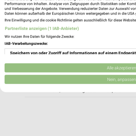
Performance von Inhalten. Analyse von Zielgruppen durch Statistiken oder Kom
und Verbesserung der Angebote. Verwendung reduzierter Daten zur Auswahl von
Daten können außerhalb der Europäischen Union weitergegeben und in die USA 
BayWa AG Technik Servicezentrum Gras
Ihre Einwilligung und die cookie Richtlinie gelten ausschließlich für diese Websit
Mitterbachweg 9
Partnerliste anzeigen (1 IAB-Anbieter)
83224 Grassau
Wir nutzen Ihre Daten für folgende Zwecke:
531,38 km
IAB-Verarbeitungszwecke:
Speichern von oder Zugriff auf Informationen auf einem Endgerät
Sonderpreis Baumarkt Übersee
Feldwieser Straße 56
Verwendung reduzierter Daten zur Auswahl von Werbeanzeigen
Alle akzeptiere
83236 Übersee
Erstellung von Profilen für personalisierte Werbung
Nein, anpassen
Heute 08:00 - 16:00 Uhr |
Geschlossen
525,87 km • Angebote: 1 Prospekt
Verwendung von Profilen zur Auswahl personalisierter Werbung
Erstellung von Profilen zur Personalisierung von Inhalten
Verwendung von Profilen zur Auswahl personalisierter Inhalte
Messung der Werbeleistung