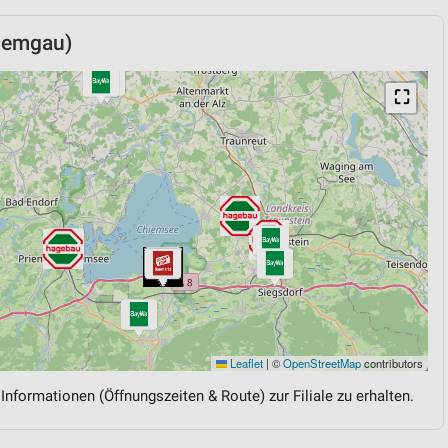
iemgau)
⛶
Leaflet
|
©
OpenStreetMap
contributors
 Informationen (Öffnungszeiten & Route) zur Filiale zu erhalten.