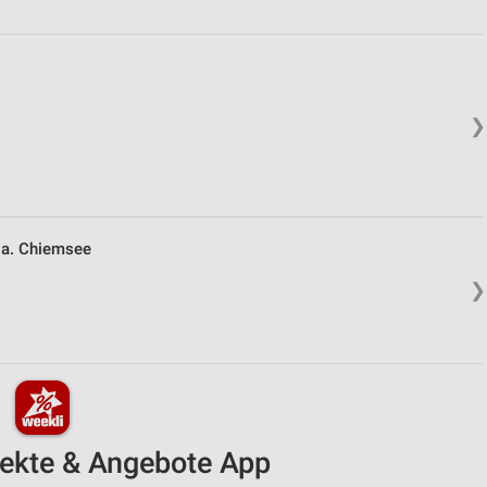
❯
 a. Chiemsee
❯
pekte & Angebote App