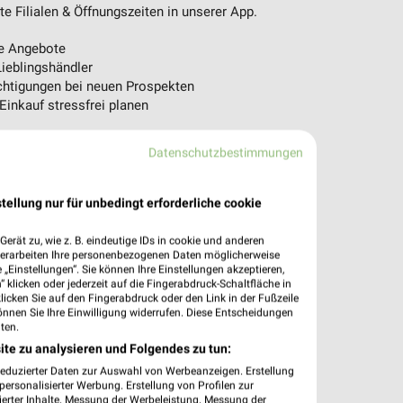
 Filialen & Öffnungszeiten in unserer App.
e Angebote
ieblingshändler
htigungen bei neuen Prospekten
 Einkauf stressfrei planen
 App jetzt laden oder QR-Code scannen.
Datenschutzbestimmungen
tellung nur für unbedingt erforderliche cookie
erät zu, wie z. B. eindeutige IDs in cookie und anderen
verarbeiten Ihre personenbezogenen Daten möglicherweise
„Einstellungen“. Sie können Ihre Einstellungen akzeptieren,
 klicken oder jederzeit auf die Fingerabdruck-Schaltfläche in
klicken Sie auf den Fingerabdruck oder den Link in der Fußzeile
önnen Sie Ihre Einwilligung widerrufen. Diese Entscheidungen
ten.
ite zu analysieren und Folgendes zu tun:
reduzierter Daten zur Auswahl von Werbeanzeigen. Erstellung
ersonalisierter Werbung. Erstellung von Profilen zur
ierter Inhalte. Messung der Werbeleistung. Messung der