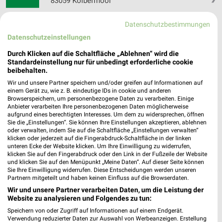
83059 Kolbermoor
8,52 km
Datenschutzbestimmungen
Datenschutzeinstellungen
BayWa AG Technik Servicezentrum Bad
Durch Klicken auf die Schaltfläche „Ablehnen“ wird die
Feilnbach
Standardeinstellung nur für unbedingt erforderliche cookie
Hauptstr. 56
❯
beibehalten.
83075 Bad Feilnbach
Wir und unsere Partner speichern und/oder greifen auf Informationen auf
einem Gerät zu, wie z. B. eindeutige IDs in cookie und anderen
11,53 km
Browserspeichern, um personenbezogene Daten zu verarbeiten. Einige
Anbieter verarbeiten Ihre personenbezogenen Daten möglicherweise
aufgrund eines berechtigten Interesses. Um dem zu widersprechen, öffnen
Sie die „Einstellungen“. Sie können Ihre Einstellungen akzeptieren, ablehnen
BayWa AG Technik Servicestandort Prien a.
oder verwalten, indem Sie auf die Schaltfläche „Einstellungen verwalten“
Chiemsee
klicken oder jederzeit auf die Fingerabdruck-Schaltfläche in der linken
Hochriesstr. 49
❯
unteren Ecke der Website klicken. Um Ihre Einwilligung zu widerrufen,
klicken Sie auf den Fingerabdruck oder den Link in der Fußzeile der Website
83209 Prien a. Chiemsee
und klicken Sie auf den Menüpunkt „Meine Daten“. Auf dieser Seite können
Sie Ihre Einwilligung widerrufen. Diese Entscheidungen werden unseren
17,31 km
Partnern mitgeteilt und haben keinen Einfluss auf die Browserdaten.
Wir und unsere Partner verarbeiten Daten, um die Leistung der
Website zu analysieren und Folgendes zu tun:
Speichern von oder Zugriff auf Informationen auf einem Endgerät.
Verwendung reduzierter Daten zur Auswahl von Werbeanzeigen. Erstellung