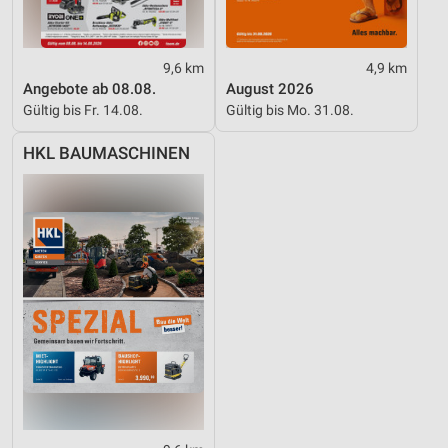
Verwendung genauer Standortdaten
9,6 km
4,9 km
Geräte anhand von aktiv angeforderten
Informationen identifizieren
Angebote ab 08.08.
August 2026
Gültig bis Fr. 14.08.
Gültig bis Mo. 31.08.
Nicht-IAB-Verarbeitungszwecke:
Notwendig
HKL BAUMASCHINEN
Performance
Funktional
Werbung