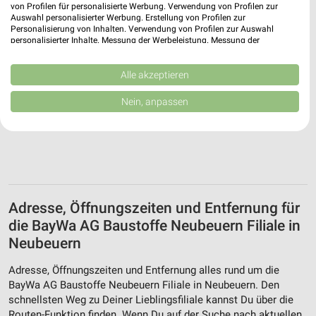
von Profilen für personalisierte Werbung. Verwendung von Profilen zur
Auswahl personalisierter Werbung. Erstellung von Profilen zur
Personalisierung von Inhalten. Verwendung von Profilen zur Auswahl
personalisierter Inhalte. Messung der Werbeleistung. Messung der
Performance von Inhalten. Analyse von Zielgruppen durch Statistiken oder
Kombinationen von Daten aus verschiedenen Quellen. Entwicklung und
Verbesserung der Angebote. Verwendung reduzierter Daten zur Auswahl
Alle akzeptieren
von Inhalten.
Daten können außerhalb der Europäischen Union weitergegeben und in die
Nein, anpassen
USA gesendet werden.
Ihre Einwilligung und die cookie Richtlinie gelten ausschließlich für diese
Website/App.
Partnerliste anzeigen (1 IAB-Anbieter)
Wir nutzen Ihre Daten für folgende Zwecke:
IAB-Verarbeitungszwecke:
Adresse, Öffnungszeiten und Entfernung für
Speichern von oder Zugriff auf Informationen
auf einem Endgerät
die BayWa AG Baustoffe Neubeuern Filiale in
Neubeuern
Verwendung reduzierter Daten zur Auswahl von
Werbeanzeigen
Adresse, Öffnungszeiten und Entfernung alles rund um die
BayWa AG Baustoffe Neubeuern Filiale in Neubeuern. Den
Erstellung von Profilen für personalisierte
schnellsten Weg zu Deiner Lieblingsfiliale kannst Du über die
Werbung
Routen-Funktion finden. Wenn Du auf der Suche nach aktuellen