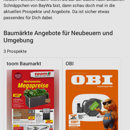
Schnäppchen von BayWa bist, dann schau doch mal in die
Verwendung von Profilen zur Auswahl
aktuellen Prospekte und Angebote. Da ist sicher etwas
personalisierter Werbung
passendes für Dich dabei.
Erstellung von Profilen zur Personalisierung
von Inhalten
Baumärkte Angebote für Neubeuern und
Umgebung
Verwendung von Profilen zur Auswahl
personalisierter Inhalte
3 Prospekte
Messung der Werbeleistung
toom Baumarkt
OBI
Messung der Performance von Inhalten
Analyse von Zielgruppen durch Statistiken oder
Kombinationen von Daten aus verschiedenen
Quellen
Entwicklung und Verbesserung der Angebote
Verwendung reduzierter Daten zur Auswahl von
Inhalten
IAB-Besonderheiten: