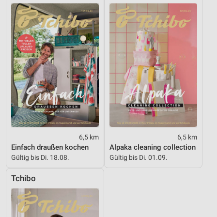
Entwicklung und Verbesserung der Angebote
Verwendung reduzierter Daten zur Auswahl von
Inhalten
IAB-Besonderheiten:
Verwendung genauer Standortdaten
Geräte anhand von aktiv angeforderten
Informationen identifizieren
Nicht-IAB-Verarbeitungszwecke:
Notwendig
6,5 km
6,5 km
Performance
Einfach draußen kochen
Alpaka cleaning collection
Gültig bis Di. 18.08.
Gültig bis Di. 01.09.
Funktional
Tchibo
Werbung