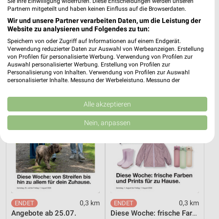
Sie Ihre Einwilligung widerrufen. Diese Entscheidungen werden unseren
Partnern mitgeteilt und haben keinen Einfluss auf die Browserdaten.
6,5 km
0,2 km
Wir und unsere Partner verarbeiten Daten, um die Leistung der
Inspiriert vom Meer
Kleine Helden werden gross
Website zu analysieren und Folgendes zu tun:
Gültig bis Di. 25.08.
Gültig bis Di. 01.09.
Speichern von oder Zugriff auf Informationen auf einem Endgerät.
Verwendung reduzierter Daten zur Auswahl von Werbeanzeigen. Erstellung
von Profilen für personalisierte Werbung. Verwendung von Profilen zur
Zeemann
Zeemann
Auswahl personalisierter Werbung. Erstellung von Profilen zur
Personalisierung von Inhalten. Verwendung von Profilen zur Auswahl
personalisierter Inhalte. Messung der Werbeleistung. Messung der
Performance von Inhalten. Analyse von Zielgruppen durch Statistiken oder
Kombinationen von Daten aus verschiedenen Quellen. Entwicklung und
Verbesserung der Angebote. Verwendung reduzierter Daten zur Auswahl
Alle akzeptieren
von Inhalten.
Daten können außerhalb der Europäischen Union weitergegeben und in die
Nein, anpassen
USA gesendet werden.
Ihre Einwilligung und die cookie Richtlinie gelten ausschließlich für diese
Website/App.
Partnerliste anzeigen (1 IAB-Anbieter)
Wir nutzen Ihre Daten für folgende Zwecke:
IAB-Verarbeitungszwecke:
Speichern von oder Zugriff auf Informationen
0,3 km
0,3 km
auf einem Endgerät
Angebote ab 25.07.
Diese Woche: frische Farben und Prints für zu Hause.