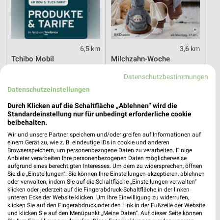
6,5 km
3,6 km
Tchibo Mobil
Milchzahn-Woche
Gültig bis So. 09.08.
Gültig bis Do. 01.10.
Datenschutzbestimmungen
Datenschutzeinstellungen
Tchibo
Kik
Durch Klicken auf die Schaltfläche „Ablehnen“ wird die
Standardeinstellung nur für unbedingt erforderliche cookie
beibehalten.
Wir und unsere Partner speichern und/oder greifen auf Informationen auf
einem Gerät zu, wie z. B. eindeutige IDs in cookie und anderen
Browserspeichern, um personenbezogene Daten zu verarbeiten. Einige
Anbieter verarbeiten Ihre personenbezogenen Daten möglicherweise
aufgrund eines berechtigten Interesses. Um dem zu widersprechen, öffnen
Sie die „Einstellungen“. Sie können Ihre Einstellungen akzeptieren, ablehnen
oder verwalten, indem Sie auf die Schaltfläche „Einstellungen verwalten“
klicken oder jederzeit auf die Fingerabdruck-Schaltfläche in der linken
unteren Ecke der Website klicken. Um Ihre Einwilligung zu widerrufen,
klicken Sie auf den Fingerabdruck oder den Link in der Fußzeile der Website
und klicken Sie auf den Menüpunkt „Meine Daten“. Auf dieser Seite können