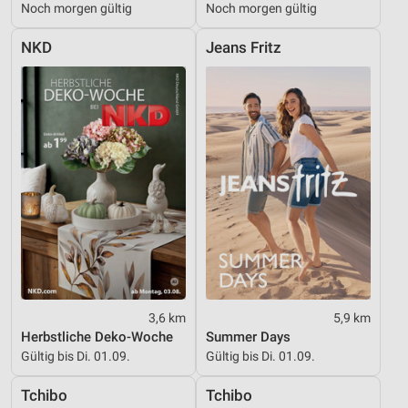
Noch morgen gültig
Noch morgen gültig
Verwendung reduzierter Daten zur Auswahl von
Werbeanzeigen
NKD
Jeans Fritz
Erstellung von Profilen für personalisierte
Werbung
Verwendung von Profilen zur Auswahl
personalisierter Werbung
Erstellung von Profilen zur Personalisierung
von Inhalten
Verwendung von Profilen zur Auswahl
personalisierter Inhalte
Messung der Werbeleistung
Messung der Performance von Inhalten
3,6 km
5,9 km
Herbstliche Deko-Woche
Summer Days
Analyse von Zielgruppen durch Statistiken oder
Gültig bis Di. 01.09.
Gültig bis Di. 01.09.
Kombinationen von Daten aus verschiedenen
Quellen
Tchibo
Tchibo