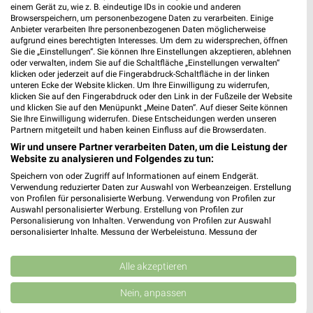
513,91 km
einem Gerät zu, wie z. B. eindeutige IDs in cookie und anderen
Browserspeichern, um personenbezogene Daten zu verarbeiten. Einige
Anbieter verarbeiten Ihre personenbezogenen Daten möglicherweise
aufgrund eines berechtigten Interesses. Um dem zu widersprechen, öffnen
Reformhaus Heift Düren
Sie die „Einstellungen“. Sie können Ihre Einstellungen akzeptieren, ablehnen
oder verwalten, indem Sie auf die Schaltfläche „Einstellungen verwalten“
Oberstr. 15
❯
klicken oder jederzeit auf die Fingerabdruck-Schaltfläche in der linken
52349 Düren
unteren Ecke der Website klicken. Um Ihre Einwilligung zu widerrufen,
klicken Sie auf den Fingerabdruck oder den Link in der Fußzeile der Website
513,91 km • Angebote: 1 Prospekt
und klicken Sie auf den Menüpunkt „Meine Daten“. Auf dieser Seite können
Sie Ihre Einwilligung widerrufen. Diese Entscheidungen werden unseren
Partnern mitgeteilt und haben keinen Einfluss auf die Browserdaten.
Denns BioMarkt Düren
Wir und unsere Partner verarbeiten Daten, um die Leistung der
Neumühle 1
Website zu analysieren und Folgendes zu tun:
52349 Düren
Speichern von oder Zugriff auf Informationen auf einem Endgerät.
❯
Verwendung reduzierter Daten zur Auswahl von Werbeanzeigen. Erstellung
Heute 08:00 - 20:00 Uhr |
Geöffnet
von Profilen für personalisierte Werbung. Verwendung von Profilen zur
Auswahl personalisierter Werbung. Erstellung von Profilen zur
514,10 km • Angebote: 1 Prospekt
Personalisierung von Inhalten. Verwendung von Profilen zur Auswahl
personalisierter Inhalte. Messung der Werbeleistung. Messung der
Performance von Inhalten. Analyse von Zielgruppen durch Statistiken oder
Kombinationen von Daten aus verschiedenen Quellen. Entwicklung und
Vita Nova Reformhaus Heift Erkelenz
Verbesserung der Angebote. Verwendung reduzierter Daten zur Auswahl
Alle akzeptieren
Johannismarkt 1
von Inhalten.
Daten können außerhalb der Europäischen Union weitergegeben und in die
41812 Erkelenz
Nein, anpassen
❯
USA gesendet werden.