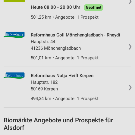
❯
Heute 08:00 - 20:00 Uhr |
Messung der Werbeleistung
Geöffnet
501,25 km • Angebote: 1 Prospekt
Messung der Performance von Inhalten
Analyse von Zielgruppen durch Statistiken oder
Reformhaus Goll Mönchengladbach - Rheydt
Kombinationen von Daten aus verschiedenen
Hauptstr. 44
Quellen
❯
41236 Mönchengladbach
Entwicklung und Verbesserung der Angebote
501,01 km • Angebote: 1 Prospekt
Verwendung reduzierter Daten zur Auswahl von
Inhalten
Reformhaus Natja Heift Kerpen
Hauptstr. 182
IAB-Besonderheiten:
❯
50169 Kerpen
Verwendung genauer Standortdaten
494,34 km • Angebote: 1 Prospekt
Geräte anhand von aktiv angeforderten
Informationen identifizieren
Biomärkte Angebote und Prospekte für
Nicht-IAB-Verarbeitungszwecke:
Alsdorf
Notwendig