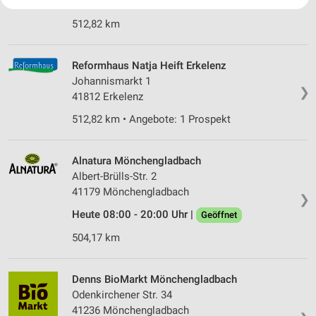
Heute 09:00 - 18:30 Uhr |
Öffnet in 13 Min.
Ihre Einwilligung und die cookie Richtlinie gelten ausschließlich für diese
Website/App.
512,82 km
Partnerliste anzeigen (1 IAB-Anbieter)
Wir nutzen Ihre Daten für folgende Zwecke:
Reformhaus Natja Heift Erkelenz
IAB-Verarbeitungszwecke:
Johannismarkt 1
Speichern von oder Zugriff auf Informationen
❯
41812 Erkelenz
auf einem Endgerät
512,82 km • Angebote: 1 Prospekt
Verwendung reduzierter Daten zur Auswahl von
Werbeanzeigen
Alnatura Mönchengladbach
Erstellung von Profilen für personalisierte
Albert-Brülls-Str. 2
Werbung
41179 Mönchengladbach
❯
Verwendung von Profilen zur Auswahl
Heute 08:00 - 20:00 Uhr |
Geöffnet
personalisierter Werbung
504,17 km
Erstellung von Profilen zur Personalisierung
von Inhalten
Denns BioMarkt Mönchengladbach
Verwendung von Profilen zur Auswahl
Odenkirchener Str. 34
personalisierter Inhalte
41236 Mönchengladbach