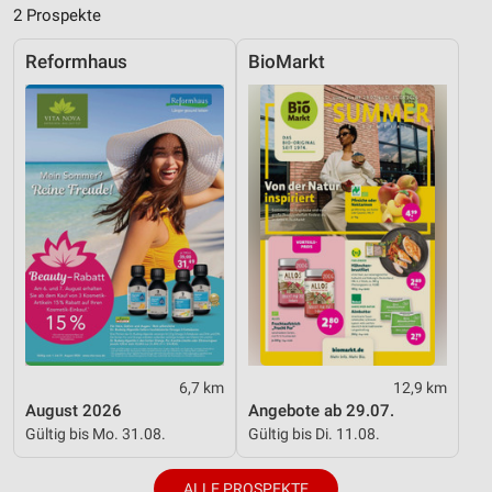
2 Prospekte
Performance
Reformhaus
BioMarkt
Funktional
Werbung
6,7 km
12,9 km
August 2026
Angebote ab 29.07.
Gültig bis Mo. 31.08.
Gültig bis Di. 11.08.
ALLE PROSPEKTE