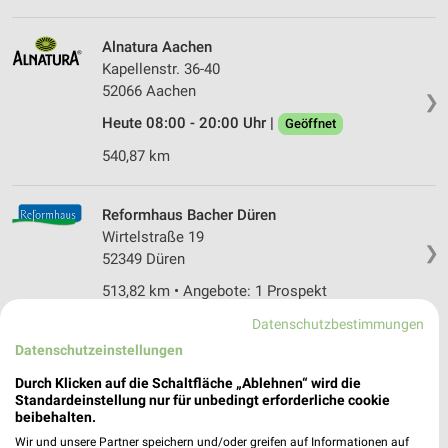
Alnatura Aachen
Kapellenstr. 36-40
52066 Aachen
❯
Heute 08:00 - 20:00 Uhr |
Geöffnet
540,87 km
Reformhaus Bacher Düren
Wirtelstraße 19
❯
52349 Düren
513,82 km • Angebote: 1 Prospekt
Datenschutzbestimmungen
Vita Nova Reformhaus Heift Düren
Datenschutzeinstellungen
Oberstraße 15
Durch Klicken auf die Schaltfläche „Ablehnen“ wird die
52349 Düren
Standardeinstellung nur für unbedingt erforderliche cookie
❯
beibehalten.
Heute 08:00 - 18:30 Uhr |
Geöffnet
Wir und unsere Partner speichern und/oder greifen auf Informationen auf