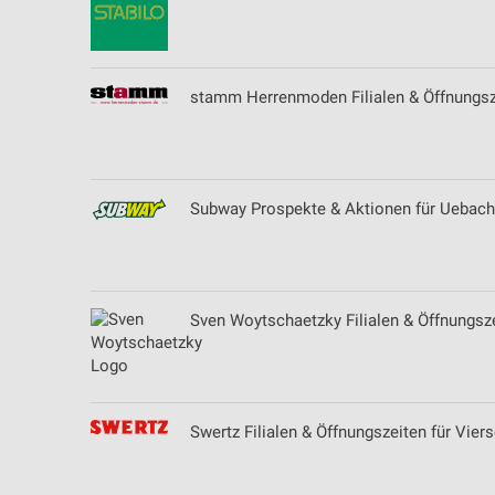
Verwendung genauer Standortdaten
Geräte anhand von aktiv angeforderten Informationen identifizie
stamm Herrenmoden Filialen & Öffnungsze
Nicht-IAB-Verarbeitungszwecke:
Notwendig
Performance
Subway Prospekte & Aktionen für Uebach
Funktional
Werbung
Sven Woytschaetzky Filialen & Öffnungsz
Swertz Filialen & Öffnungszeiten für Viers