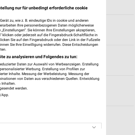
tellung nur für unbedingt erforderliche cookie
erät zu, wie z. B. eindeutige IDs in cookie und anderen
gszeiten
verarbeiten Ihre personenbezogenen Daten möglicherweise
„Einstellungen“. Sie können Ihre Einstellungen akzeptieren,
 klicken oder jederzeit auf die Fingerabdruck-Schaltfläche in
klicken Sie auf den Fingerabdruck oder den Link in der Fußzeile
önnen Sie Ihre Einwilligung widerrufen. Diese Entscheidungen
ten.
r
ite zu analysieren und Folgendes zu tun:
reduzierter Daten zur Auswahl von Werbeanzeigen. Erstellung
ersonalisierter Werbung. Erstellung von Profilen zur
ierter Inhalte. Messung der Werbeleistung. Messung der
binationen von Daten aus verschiedenen Quellen. Entwicklung
ote für Alsdorf
 Inhalten.
gesendet werden.
e/App.
seldorf