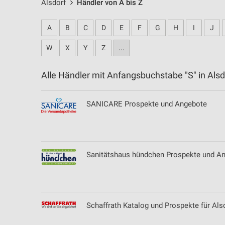
Alsdorf
Händler von A bis Z
A
B
C
D
E
F
G
H
I
J
W
X
Y
Z
...
Alle Händler mit Anfangsbuchstabe "S" in Al
SANICARE Prospekte und Angebote
Sanitätshaus hündchen Prospekte und A
Schaffrath Katalog und Prospekte für Als