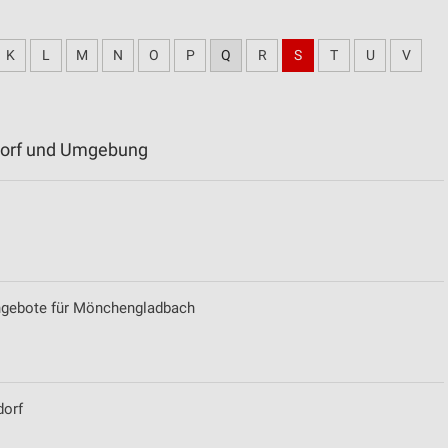
K
L
M
N
O
P
Q
R
S
T
U
V
sdorf und Umgebung
ngebote für Mönchengladbach
dorf