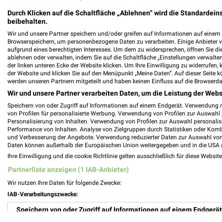
Durch Klicken auf die Schaltfläche „Ablehnen“ wird die Standardeins
beibehalten.
Wir und unsere Partner speichern und/oder greifen auf Informationen auf einem G
Skywalker Sports GmbH Filialen & Öffnun
Browserspeichern, um personenbezogene Daten zu verarbeiten. Einige Anbieter 
aufgrund eines berechtigten Interesses. Um dem zu widersprechen, öffnen Sie die 
ablehnen oder verwalten, indem Sie auf die Schaltfläche „Einstellungen verwalten“
der linken unteren Ecke der Website klicken. Um Ihre Einwilligung zu widerrufen, 
der Website und klicken Sie auf den Menüpunkt „Meine Daten“. Auf dieser Seite k
werden unseren Partnern mitgeteilt und haben keinen Einfluss auf die Browserda
Smets Prospekte & Angebote für Kevelae
Wir und unsere Partner verarbeiten Daten, um die Leistung der Webs
Speichern von oder Zugriff auf Informationen auf einem Endgerät. Verwendung 
von Profilen für personalisierte Werbung. Verwendung von Profilen zur Auswahl p
Personalisierung von Inhalten. Verwendung von Profilen zur Auswahl personalis
Performance von Inhalten. Analyse von Zielgruppen durch Statistiken oder Kom
Sonderpreis Baumarkt Prospekte & Angeb
und Verbesserung der Angebote. Verwendung reduzierter Daten zur Auswahl von
Daten können außerhalb der Europäischen Union weitergegeben und in die USA 
Ihre Einwilligung und die cookie Richtlinie gelten ausschließlich für diese Websit
Partnerliste anzeigen (1 IAB-Anbieter)
Wir nutzen Ihre Daten für folgende Zwecke:
Spielschiff Prospekte & Spielzeug für Düs
IAB-Verarbeitungszwecke:
Speichern von oder Zugriff auf Informationen auf einem Endgerät