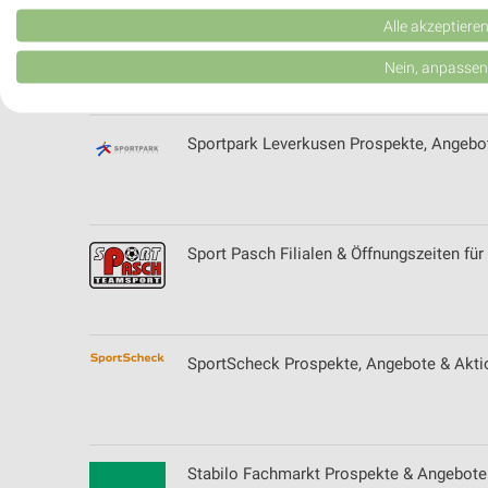
Verwendung reduzierter Daten zur Auswahl von Werbeanzeigen
Alle akzeptiere
Sport 2000 Prospekte, Angebote & Aktio
Erstellung von Profilen für personalisierte Werbung
Nein, anpassen
Verwendung von Profilen zur Auswahl personalisierter Werbung
Sportpark Leverkusen Prospekte, Angebot
Erstellung von Profilen zur Personalisierung von Inhalten
Verwendung von Profilen zur Auswahl personalisierter Inhalte
Messung der Werbeleistung
Sport Pasch Filialen & Öffnungszeiten für
Messung der Performance von Inhalten
Analyse von Zielgruppen durch Statistiken oder Kombinationen 
Quellen
SportScheck Prospekte, Angebote & Aktio
Entwicklung und Verbesserung der Angebote
Verwendung reduzierter Daten zur Auswahl von Inhalten
Stabilo Fachmarkt Prospekte & Angebote
IAB-Besonderheiten: