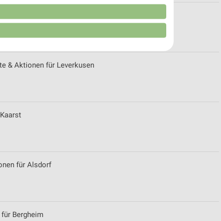
n
nen
e & Aktionen für Leverkusen
 Kaarst
von Daten aus verschiedenen
nen für Alsdorf
 für Bergheim