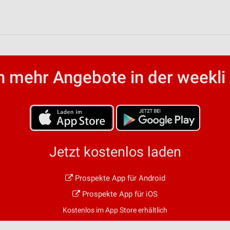
 mehr Angebote in der weekli
Jetzt kostenlos laden
Prospekte App für Android
Prospekte App für iOS
Kostenlos im App Store erhältlich