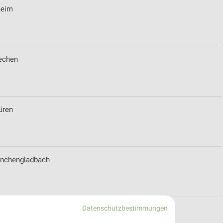
heim
rechen
üren
Mönchengladbach
Datenschutzbestimmungen
ospekt für Alsdorf