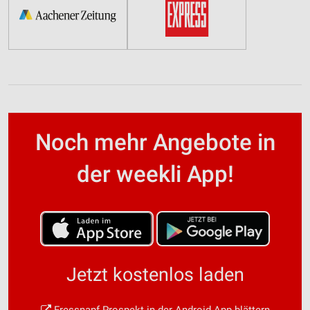
Noch mehr Angebote in
der weekli App!
Jetzt kostenlos laden