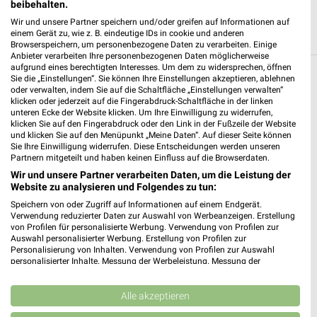
beibehalten.
Wir und unsere Partner speichern und/oder greifen auf Informationen auf
einem Gerät zu, wie z. B. eindeutige IDs in cookie und anderen
Browserspeichern, um personenbezogene Daten zu verarbeiten. Einige
Anbieter verarbeiten Ihre personenbezogenen Daten möglicherweise
aufgrund eines berechtigten Interesses. Um dem zu widersprechen, öffnen
Sie die „Einstellungen“. Sie können Ihre Einstellungen akzeptieren, ablehnen
Weitere Fressnapf Geschäfte mit Angeboten
oder verwalten, indem Sie auf die Schaltfläche „Einstellungen verwalten“
in und um Alsdorf
klicken oder jederzeit auf die Fingerabdruck-Schaltfläche in der linken
unteren Ecke der Website klicken. Um Ihre Einwilligung zu widerrufen,
klicken Sie auf den Fingerabdruck oder den Link in der Fußzeile der Website
5 Geschäfte und Orte
und klicken Sie auf den Menüpunkt „Meine Daten“. Auf dieser Seite können
Sie Ihre Einwilligung widerrufen. Diese Entscheidungen werden unseren
Partnern mitgeteilt und haben keinen Einfluss auf die Browserdaten.
Fressnapf Angebote in Herzogenrath
Wir und unsere Partner verarbeiten Daten, um die Leistung der
Herzogenrath, Deutschland
Website zu analysieren und Folgendes zu tun:
❯
Speichern von oder Zugriff auf Informationen auf einem Endgerät.
Verwendung reduzierter Daten zur Auswahl von Werbeanzeigen. Erstellung
534,22 km
von Profilen für personalisierte Werbung. Verwendung von Profilen zur
Auswahl personalisierter Werbung. Erstellung von Profilen zur
Personalisierung von Inhalten. Verwendung von Profilen zur Auswahl
personalisierter Inhalte. Messung der Werbeleistung. Messung der
Fressnapf Angebote in Übach-Palenberg
Performance von Inhalten. Analyse von Zielgruppen durch Statistiken oder
Übach-Palenberg, Deutschland
Kombinationen von Daten aus verschiedenen Quellen. Entwicklung und
❯
Verbesserung der Angebote. Verwendung reduzierter Daten zur Auswahl
Alle akzeptieren
von Inhalten.
532,44 km