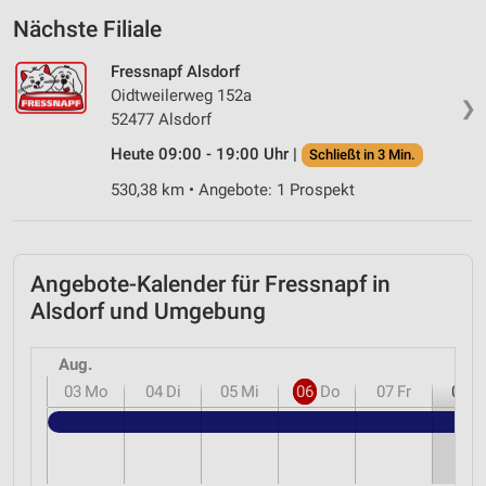
Nächste Filiale
Fressnapf Alsdorf
Oidtweilerweg 152a
❯
52477 Alsdorf
Heute 09:00 - 19:00 Uhr |
Schließt in 3 Min.
530,38 km • Angebote: 1 Prospekt
Angebote-Kalender für Fressnapf in
Alsdorf und Umgebung
Aug.
03
Mo
04
Di
05
Mi
06
Do
07
Fr
08
S