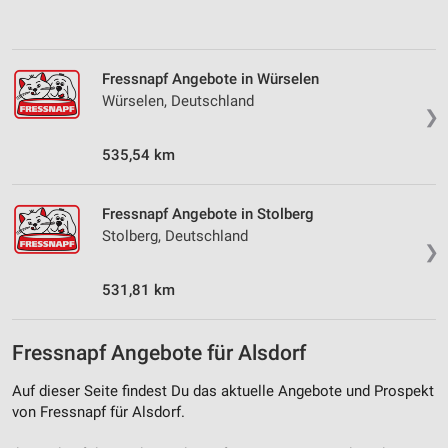
Verwendung von Profilen zur Auswahl
personalisierter Inhalte
Messung der Werbeleistung
Fressnapf Angebote in Würselen
Würselen, Deutschland
Messung der Performance von Inhalten
❯
Analyse von Zielgruppen durch Statistiken oder
535,54 km
Kombinationen von Daten aus verschiedenen
Quellen
Fressnapf Angebote in Stolberg
Entwicklung und Verbesserung der Angebote
Stolberg, Deutschland
❯
Verwendung reduzierter Daten zur Auswahl von
Inhalten
531,81 km
IAB-Besonderheiten:
Verwendung genauer Standortdaten
Fressnapf Angebote für Alsdorf
Geräte anhand von aktiv angeforderten
Auf dieser Seite findest Du das aktuelle Angebote und Prospekt
Informationen identifizieren
von Fressnapf für Alsdorf.
Nicht-IAB-Verarbeitungszwecke: