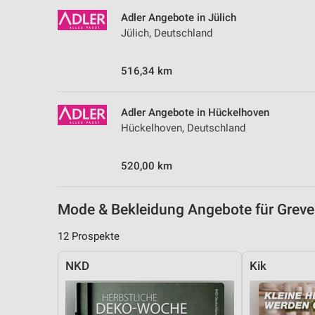
Messung der Performance von Inhalten
Adler Angebote in Jülich
Jülich, Deutschland
Analyse von Zielgruppen durch Statistiken oder Kombinationen 
Quellen
516,34 km
Entwicklung und Verbesserung der Angebote
Verwendung reduzierter Daten zur Auswahl von Inhalten
Adler Angebote in Hückelhoven
Hückelhoven, Deutschland
IAB-Besonderheiten:
Verwendung genauer Standortdaten
520,00 km
Geräte anhand von aktiv angeforderten Informationen identifizie
Nicht-IAB-Verarbeitungszwecke:
Mode & Bekleidung Angebote für Grev
Notwendig
12 Prospekte
Performance
NKD
Kik
Funktional
Werbung