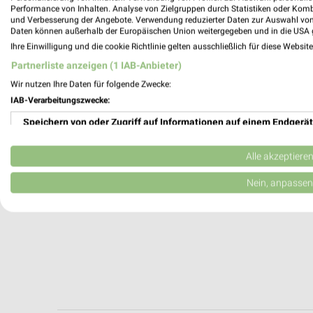
Kerpen, Deutschland
Performance von Inhalten. Analyse von Zielgruppen durch Statistiken oder Kom
und Verbesserung der Angebote. Verwendung reduzierter Daten zur Auswahl von
Daten können außerhalb der Europäischen Union weitergegeben und in die USA 
496,90 km
Ihre Einwilligung und die cookie Richtlinie gelten ausschließlich für diese Websit
Partnerliste anzeigen (1 IAB-Anbieter)
Wir nutzen Ihre Daten für folgende Zwecke:
IAB-Verarbeitungszwecke:
Speichern von oder Zugriff auf Informationen auf einem Endgerät
Verwendung reduzierter Daten zur Auswahl von Werbeanzeigen
Alle akzeptiere
Erstellung von Profilen für personalisierte Werbung
Nein, anpassen
Verwendung von Profilen zur Auswahl personalisierter Werbung
Erstellung von Profilen zur Personalisierung von Inhalten
Verwendung von Profilen zur Auswahl personalisierter Inhalte
Messung der Werbeleistung