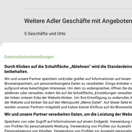
Weitere Adler Geschäfte mit Angebote
5 Geschäfte und Orte
Adler Angebote in Mönchengladbach
Mönchengladbach, Deutschland
Datenschutzeinstellungen
Durch Klicken auf die Schaltfläche „Ablehnen“ wird die Standardeins
499,07 km
beibehalten.
Wir und unsere Partner speichern und/oder greifen auf Informationen auf einem G
Browserspeichern, um personenbezogene Daten zu verarbeiten. Einige Anbieter 
Adler Angebote in Neuss
aufgrund eines berechtigten Interesses. Um dem zu widersprechen, öffnen Sie die 
ablehnen oder verwalten, indem Sie auf die Schaltfläche „Einstellungen verwalten“
Neuss, Deutschland
der linken unteren Ecke der Website klicken. Um Ihre Einwilligung zu widerrufen, 
der Website und klicken Sie auf den Menüpunkt „Meine Daten“. Auf dieser Seite k
werden unseren Partnern mitgeteilt und haben keinen Einfluss auf die Browserda
483,71 km
Wir und unsere Partner verarbeiten Daten, um die Leistung der Webs
Speichern von oder Zugriff auf Informationen auf einem Endgerät. Verwendung 
von Profilen für personalisierte Werbung. Verwendung von Profilen zur Auswahl p
Adler Angebote in Kerpen
Personalisierung von Inhalten. Verwendung von Profilen zur Auswahl personalis