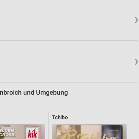
von Daten aus verschiedenen
❯
❯
ren
enbroich und Umgebung
Tchibo