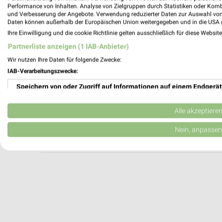
Subway Uebach-Palenberg
Performance von Inhalten. Analyse von Zielgruppen durch Statistiken oder Kom
und Verbesserung der Angebote. Verwendung reduzierter Daten zur Auswahl von
Friedrich-Ebert-Str 110
Daten können außerhalb der Europäischen Union weitergegeben und in die USA 
52531 Uebach-Palenberg
Ihre Einwilligung und die cookie Richtlinie gelten ausschließlich für diese Websit
Heute 09:00 - 22:00 Uhr |
Geöffnet
Partnerliste anzeigen (1 IAB-Anbieter)
532,37 km
Wir nutzen Ihre Daten für folgende Zwecke:
IAB-Verarbeitungszwecke:
Speichern von oder Zugriff auf Informationen auf einem Endgerät
KFC Würselen
Willy-Brandt-Ring
Verwendung reduzierter Daten zur Auswahl von Werbeanzeigen
52146 Würselen
Alle akzeptiere
Heute 11:00 - 23:00 Uhr |
Geöffnet
Erstellung von Profilen für personalisierte Werbung
Nein, anpassen
534,78 km
Verwendung von Profilen zur Auswahl personalisierter Werbung
Erstellung von Profilen zur Personalisierung von Inhalten
Verwendung von Profilen zur Auswahl personalisierter Inhalte
Messung der Werbeleistung