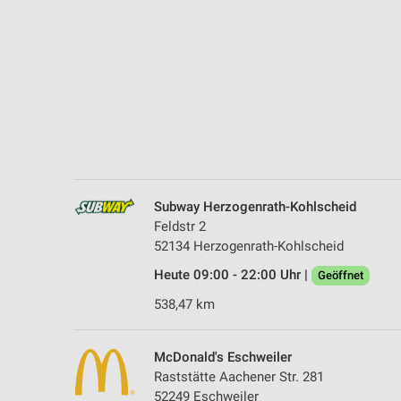
Messung der Performance von Inhalten
Analyse von Zielgruppen durch Statistiken oder Kombinationen 
Quellen
Entwicklung und Verbesserung der Angebote
Verwendung reduzierter Daten zur Auswahl von Inhalten
IAB-Besonderheiten:
Verwendung genauer Standortdaten
Subway Herzogenrath-Kohlscheid
Feldstr 2
Geräte anhand von aktiv angeforderten Informationen identifizie
52134 Herzogenrath-Kohlscheid
Nicht-IAB-Verarbeitungszwecke:
Heute 09:00 - 22:00 Uhr |
Geöffnet
Notwendig
538,47 km
Performance
McDonald's Eschweiler
Funktional
Raststätte Aachener Str. 281
52249 Eschweiler
Werbung