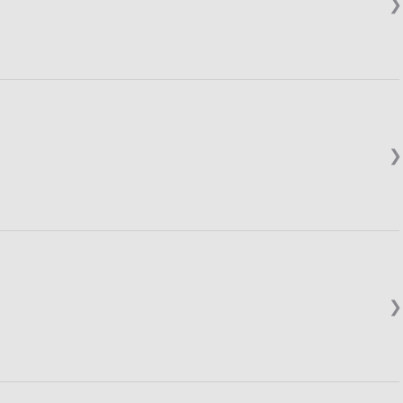
❯
❯
❯