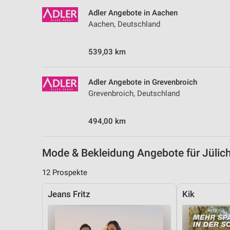
Messung der Performance von Inhalten
Adler Angebote in Aachen
Aachen, Deutschland
Analyse von Zielgruppen durch Statistiken oder Kombinationen 
Quellen
539,03 km
Entwicklung und Verbesserung der Angebote
Verwendung reduzierter Daten zur Auswahl von Inhalten
Adler Angebote in Grevenbroich
Grevenbroich, Deutschland
IAB-Besonderheiten:
Verwendung genauer Standortdaten
494,00 km
Geräte anhand von aktiv angeforderten Informationen identifizie
Nicht-IAB-Verarbeitungszwecke:
Mode & Bekleidung Angebote für Jüli
Notwendig
12 Prospekte
Performance
Jeans Fritz
Kik
Funktional
Werbung