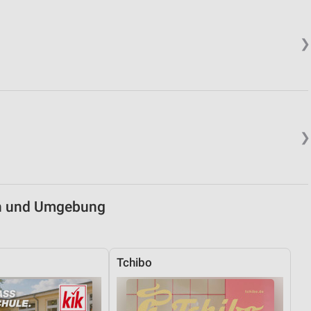
von Daten aus verschiedenen
❯
❯
ren
ch und Umgebung
Tchibo