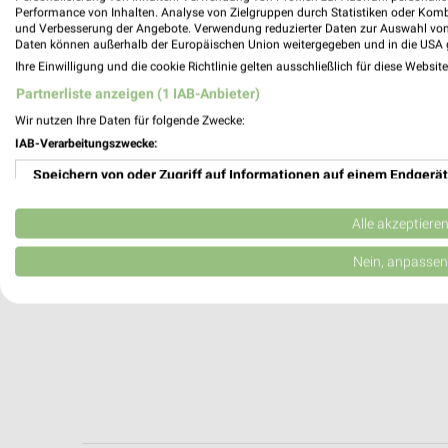
Kerpen, Deutschland
Performance von Inhalten. Analyse von Zielgruppen durch Statistiken oder Kom
und Verbesserung der Angebote. Verwendung reduzierter Daten zur Auswahl von
Daten können außerhalb der Europäischen Union weitergegeben und in die USA 
496,90 km
Ihre Einwilligung und die cookie Richtlinie gelten ausschließlich für diese Websit
Partnerliste anzeigen (1 IAB-Anbieter)
Wir nutzen Ihre Daten für folgende Zwecke:
IAB-Verarbeitungszwecke:
Speichern von oder Zugriff auf Informationen auf einem Endgerät
Verwendung reduzierter Daten zur Auswahl von Werbeanzeigen
Alle akzeptiere
Erstellung von Profilen für personalisierte Werbung
Nein, anpassen
Verwendung von Profilen zur Auswahl personalisierter Werbung
Erstellung von Profilen zur Personalisierung von Inhalten
Verwendung von Profilen zur Auswahl personalisierter Inhalte
Messung der Werbeleistung