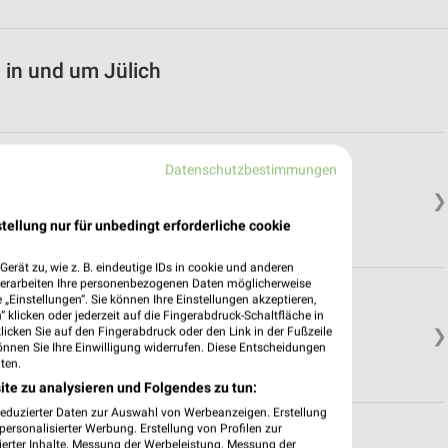
 in und um Jülich
Datenschutzbestimmungen
❯
tellung nur für unbedingt erforderliche cookie
erät zu, wie z. B. eindeutige IDs in cookie und anderen
verarbeiten Ihre personenbezogenen Daten möglicherweise
„Einstellungen“. Sie können Ihre Einstellungen akzeptieren,
 klicken oder jederzeit auf die Fingerabdruck-Schaltfläche in
klicken Sie auf den Fingerabdruck oder den Link in der Fußzeile
❯
önnen Sie Ihre Einwilligung widerrufen. Diese Entscheidungen
ten.
ite zu analysieren und Folgendes zu tun:
reduzierter Daten zur Auswahl von Werbeanzeigen. Erstellung
ersonalisierter Werbung. Erstellung von Profilen zur
ierter Inhalte. Messung der Werbeleistung. Messung der