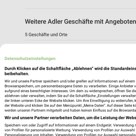
Weitere Adler Geschäfte mit Angeboten
5 Geschäfte und Orte
Adler Angebote in Alsdorf
Alsdorf, Deutschland
Datenschutzeinstellungen
Durch Klicken auf die Schaltfläche „Ablehnen“ wird die Standardeins
531,80 km
beibehalten.
Wir und unsere Partner speichern und/oder greifen auf Informationen auf einem G
Browserspeichern, um personenbezogene Daten zu verarbeiten. Einige Anbieter 
Adler Angebote in Hückelhoven
aufgrund eines berechtigten Interesses. Um dem zu widersprechen, öffnen Sie die 
ablehnen oder verwalten, indem Sie auf die Schaltfläche „Einstellungen verwalten“
Hückelhoven, Deutschland
der linken unteren Ecke der Website klicken. Um Ihre Einwilligung zu widerrufen, 
der Website und klicken Sie auf den Menüpunkt „Meine Daten“. Auf dieser Seite k
werden unseren Partnern mitgeteilt und haben keinen Einfluss auf die Browserda
520,00 km
Wir und unsere Partner verarbeiten Daten, um die Leistung der Webs
Speichern von oder Zugriff auf Informationen auf einem Endgerät. Verwendung 
von Profilen für personalisierte Werbung. Verwendung von Profilen zur Auswahl p
Adler Angebote in Kerpen
Personalisierung von Inhalten. Verwendung von Profilen zur Auswahl personalis