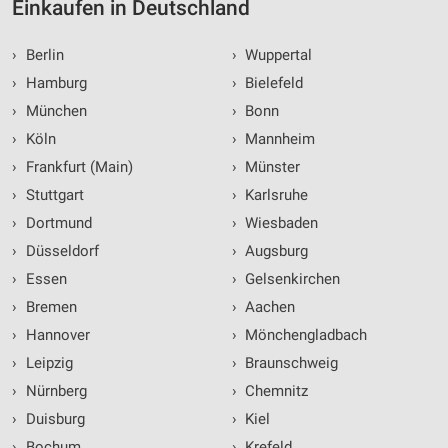
Einkaufen in Deutschland
›
Berlin
›
Wuppertal
›
Hamburg
›
Bielefeld
›
München
›
Bonn
›
Köln
›
Mannheim
›
Frankfurt (Main)
›
Münster
›
Stuttgart
›
Karlsruhe
›
Dortmund
›
Wiesbaden
›
Düsseldorf
›
Augsburg
›
Essen
›
Gelsenkirchen
›
Bremen
›
Aachen
›
Hannover
›
Mönchengladbach
›
Leipzig
›
Braunschweig
›
Nürnberg
›
Chemnitz
›
Duisburg
›
Kiel
›
Bochum
›
Krefeld