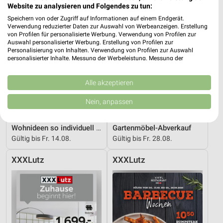
Website zu analysieren und Folgendes zu tun:
Speichern von oder Zugriff auf Informationen auf einem Endgerät.
Verwendung reduzierter Daten zur Auswahl von Werbeanzeigen. Erstellung
von Profilen für personalisierte Werbung. Verwendung von Profilen zur
Auswahl personalisierter Werbung. Erstellung von Profilen zur
Personalisierung von Inhalten. Verwendung von Profilen zur Auswahl
personalisierter Inhalte. Messung der Werbeleistung. Messung der
Performance von Inhalten. Analyse von Zielgruppen durch Statistiken oder
Kombinationen von Daten aus verschiedenen Quellen. Entwicklung und
Verbesserung der Angebote. Verwendung reduzierter Daten zur Auswahl
Alle akzeptieren
von Inhalten.
Daten können außerhalb der Europäischen Union weitergegeben und in die
Nein, anpassen
USA gesendet werden.
Ihre Einwilligung und die cookie Richtlinie gelten ausschließlich für diese
17,9 km
17,9 km
Website/App.
Wohnideen so individuell wie du!
Gartenmöbel-Abverkauf
Partnerliste anzeigen (1 IAB-Anbieter)
Gültig bis Fr. 14.08.
Gültig bis Fr. 28.08.
Wir nutzen Ihre Daten für folgende Zwecke:
XXXLutz
XXXLutz
IAB-Verarbeitungszwecke:
Speichern von oder Zugriff auf Informationen
auf einem Endgerät
Verwendung reduzierter Daten zur Auswahl von
Werbeanzeigen