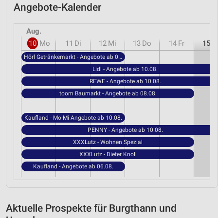
Angebote-Kalender
Aug.
10
Mo
11
Di
12
Mi
13
Do
14
Fr
15
S
Hörl Getränkemarkt - Angebote ab 06.08.
Lidl - Angebote ab 10.08.
REWE - Angebote ab 10.08.
toom Baumarkt - Angebote ab 08.08.
Kaufland - Mo-Mi Angebote ab 10.08.
PENNY - Angebote ab 10.08.
XXXLutz - Wohnen Spezial
XXXLutz - Dieter Knoll
Kaufland - Angebote ab 06.08.
Aktuelle Prospekte für Burgthann und