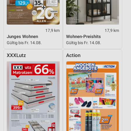
Verwendung reduzierter Daten zur Auswahl von
Inhalten
IAB-Besonderheiten:
Verwendung genauer Standortdaten
17,9 km
17,9 km
Junges Wohnen
Wohnen-Preishits
Geräte anhand von aktiv angeforderten
Gültig bis Fr. 14.08.
Gültig bis Fr. 14.08.
Informationen identifizieren
Nicht-IAB-Verarbeitungszwecke:
XXXLutz
Action
Notwendig
Performance
Funktional
Werbung