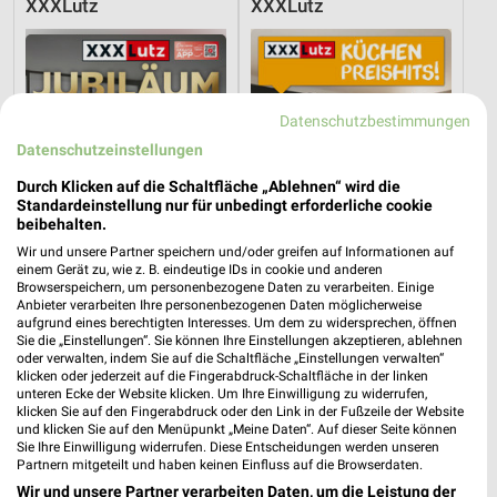
XXXLutz
XXXLutz
Datenschutzbestimmungen
Datenschutzeinstellungen
Durch Klicken auf die Schaltfläche „Ablehnen“ wird die
Standardeinstellung nur für unbedingt erforderliche cookie
beibehalten.
Wir und unsere Partner speichern und/oder greifen auf Informationen auf
einem Gerät zu, wie z. B. eindeutige IDs in cookie und anderen
Browserspeichern, um personenbezogene Daten zu verarbeiten. Einige
Anbieter verarbeiten Ihre personenbezogenen Daten möglicherweise
aufgrund eines berechtigten Interesses. Um dem zu widersprechen, öffnen
17,9 km
17,9 km
Sie die „Einstellungen“. Sie können Ihre Einstellungen akzeptieren, ablehnen
Angebote ab 08.08.
Küchen Preishits!
oder verwalten, indem Sie auf die Schaltfläche „Einstellungen verwalten“
klicken oder jederzeit auf die Fingerabdruck-Schaltfläche in der linken
Gültig bis Fr. 14.08.
Gültig bis Fr. 21.08.
unteren Ecke der Website klicken. Um Ihre Einwilligung zu widerrufen,
klicken Sie auf den Fingerabdruck oder den Link in der Fußzeile der Website
XXXLutz
XXXLutz
und klicken Sie auf den Menüpunkt „Meine Daten“. Auf dieser Seite können
Sie Ihre Einwilligung widerrufen. Diese Entscheidungen werden unseren
Partnern mitgeteilt und haben keinen Einfluss auf die Browserdaten.
Wir und unsere Partner verarbeiten Daten, um die Leistung der