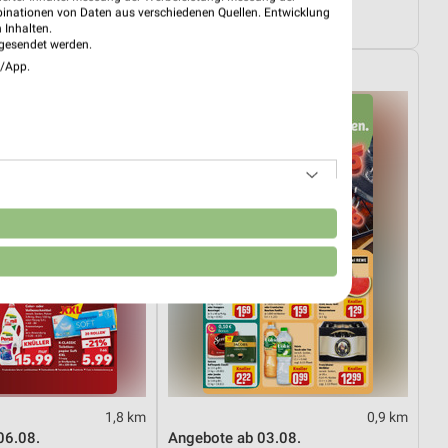
01.08.
Dieter Knoll
binationen von Daten aus verschiedenen Quellen. Entwicklung
ültig
Gültig bis Fr. 14.08.
 Inhalten.
gesendet werden.
e/App.
REWE
n
1,8 km
0,9 km
06.08.
Angebote ab 03.08.