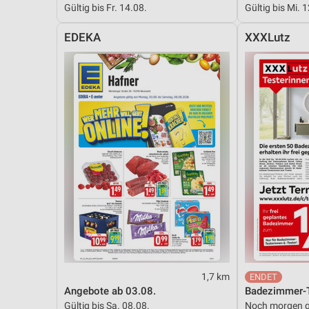
Gültig bis Fr. 14.08.
Gültig bis Mi. 
Messung der Performance von Inhalten
EDEKA
XXXLutz
Analyse von Zielgruppen durch Statistiken oder Kombinationen 
Quellen
Entwicklung und Verbesserung der Angebote
Verwendung reduzierter Daten zur Auswahl von Inhalten
IAB-Besonderheiten:
Verwendung genauer Standortdaten
Geräte anhand von aktiv angeforderten Informationen identifizie
Nicht-IAB-Verarbeitungszwecke:
Notwendig
Performance
1,7 km
Funktional
Angebote ab 03.08.
Badezimmer-T
Gültig bis Sa. 08.08.
Noch morgen g
Werbung