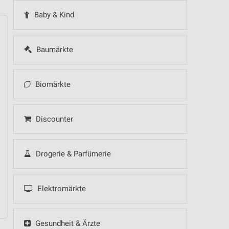
Baby & Kind
Baumärkte
14
Fr
15
Sa
16
So
17
Mo
18
Di
19
Mi
Biomärkte
Discounter
Drogerie & Parfümerie
Elektromärkte
Gesundheit & Ärzte