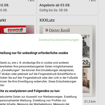
1 km
1 km
10.08.
Angebote ab 03.08.
10.08.
Gültig bis Sa. 08.08.
rkt
XXXLutz
Datenschutzbestimmungen
tellung nur für unbedingt erforderliche cookie
erät zu, wie z. B. eindeutige IDs in cookie und anderen
verarbeiten Ihre personenbezogenen Daten möglicherweise
„Einstellungen“. Sie können Ihre Einstellungen akzeptieren,
 klicken oder jederzeit auf die Fingerabdruck-Schaltfläche in
klicken Sie auf den Fingerabdruck oder den Link in der Fußzeile
önnen Sie Ihre Einwilligung widerrufen. Diese Entscheidungen
ten.
ite zu analysieren und Folgendes zu tun:
reduzierter Daten zur Auswahl von Werbeanzeigen. Erstellung
ersonalisierter Werbung. Erstellung von Profilen zur
1,8 km
31,3 km
ierter Inhalte. Messung der Werbeleistung. Messung der