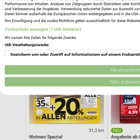
Angebote ab 03.08.
Angebote ab 
Performance von Inhalten. Analyse von Zielgruppen durch Statistiken oder Kom
Gültig bis Sa. 08.08.
Noch morgen g
und Verbesserung der Angebote. Verwendung reduzierter Daten zur Auswahl von
Daten können außerhalb der Europäischen Union weitergegeben und in die USA 
Ihre Einwilligung und die cookie Richtlinie gelten ausschließlich für diese Websit
XXXLutz
Kaufland
Partnerliste anzeigen (1 IAB-Anbieter)
Wir nutzen Ihre Daten für folgende Zwecke:
IAB-Verarbeitungszwecke:
Speichern von oder Zugriff auf Informationen auf einem Endgerät
Verwendung reduzierter Daten zur Auswahl von Werbeanzeigen
Alle akzeptiere
Erstellung von Profilen für personalisierte Werbung
Nein, anpassen
Verwendung von Profilen zur Auswahl personalisierter Werbung
Erstellung von Profilen zur Personalisierung von Inhalten
Verwendung von Profilen zur Auswahl personalisierter Inhalte
31,3 km
Messung der Werbeleistung
Wohnen Spezial
Angebote ab 