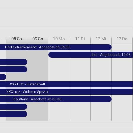
r
08
Sa
09
So
10
Mo
11
Di
12
Mi
13
Do
Hörl Getränkemarkt - Angebote ab 06.08.
Lidl - Angebote ab 10.08.
XXXLutz - Dieter Knoll
XXXLutz - Wohnen Spezial
Kaufland - Angebote ab 06.08.