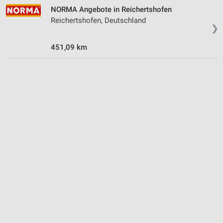
NORMA Angebote in Reichertshofen
Geräte anhand von aktiv angeforderten
Reichertshofen, Deutschland
Informationen identifizieren
❯
Nicht-IAB-Verarbeitungszwecke:
451,09 km
Notwendig
Performance
Funktional
Werbung