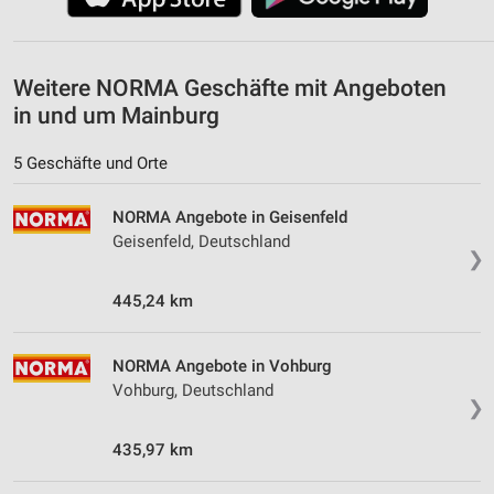
personalisierter Werbung
Erstellung von Profilen zur Personalisierung
von Inhalten
Weitere NORMA Geschäfte mit Angeboten
in und um Mainburg
Verwendung von Profilen zur Auswahl
personalisierter Inhalte
5 Geschäfte und Orte
Messung der Werbeleistung
NORMA Angebote in Geisenfeld
Messung der Performance von Inhalten
Geisenfeld, Deutschland
❯
Analyse von Zielgruppen durch Statistiken oder
Kombinationen von Daten aus verschiedenen
445,24 km
Quellen
Entwicklung und Verbesserung der Angebote
NORMA Angebote in Vohburg
Vohburg, Deutschland
Verwendung reduzierter Daten zur Auswahl von
❯
Inhalten
435,97 km
IAB-Besonderheiten:
Verwendung genauer Standortdaten