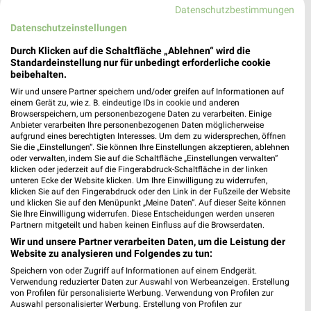
Datenschutzbestimmungen
NORMA Mainburg
Datenschutzeinstellungen
Abensberger Str. 36
❯
84048 Mainburg
Durch Klicken auf die Schaltfläche „Ablehnen“ wird die
Standardeinstellung nur für unbedingt erforderliche cookie
Heute
geschlossen
beibehalten.
Wir und unsere Partner speichern und/oder greifen auf Informationen auf
445,72 km • Angebote: 2 Prospekte
einem Gerät zu, wie z. B. eindeutige IDs in cookie und anderen
Browserspeichern, um personenbezogene Daten zu verarbeiten. Einige
Anbieter verarbeiten Ihre personenbezogenen Daten möglicherweise
aufgrund eines berechtigten Interesses. Um dem zu widersprechen, öffnen
Sie die „Einstellungen“. Sie können Ihre Einstellungen akzeptieren, ablehnen
Angebote-Kalender für NORMA in
oder verwalten, indem Sie auf die Schaltfläche „Einstellungen verwalten“
Mainburg und Umgebung
klicken oder jederzeit auf die Fingerabdruck-Schaltfläche in der linken
unteren Ecke der Website klicken. Um Ihre Einwilligung zu widerrufen,
klicken Sie auf den Fingerabdruck oder den Link in der Fußzeile der Website
und klicken Sie auf den Menüpunkt „Meine Daten“. Auf dieser Seite können
Aug.
Sie Ihre Einwilligung widerrufen. Diese Entscheidungen werden unseren
03
Mo
04
Di
05
Mi
06
Do
07
Fr
08
S
Partnern mitgeteilt und haben keinen Einfluss auf die Browserdaten.
Wir und unsere Partner verarbeiten Daten, um die Leistung der
Website zu analysieren und Folgendes zu tun:
Speichern von oder Zugriff auf Informationen auf einem Endgerät.
Verwendung reduzierter Daten zur Auswahl von Werbeanzeigen. Erstellung
von Profilen für personalisierte Werbung. Verwendung von Profilen zur
Auswahl personalisierter Werbung. Erstellung von Profilen zur