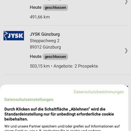
❯
Heute
geschlossen
491,66 km
JYSK Günzburg
Steppachweg 2
89312 Günzburg
❯
Heute
geschlossen
503,15 km • Angebote: 2 Prospekte
Möbel & Wohnen Angebote und Prospekte für
Datenschutzbestimmungen
Aichen
Datenschutzeinstellungen
20 Prospekte
Durch Klicken auf die Schaltfläche „Ablehnen“ wird die
Standardeinstellung nur für unbedingt erforderliche cookie
XXXLutz
XXXLutz
beibehalten.
Wir und unsere Partner speichern und/oder greifen auf Informationen auf