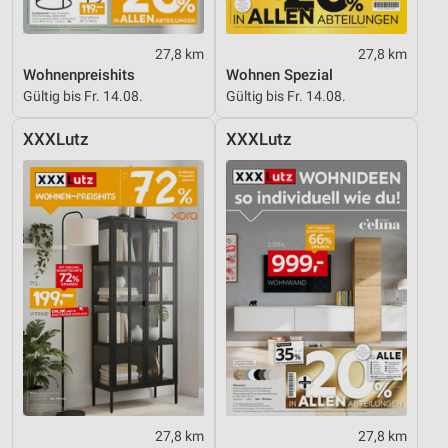
Performance
Funktional
27,8 km
27,8 km
Wohnenpreishits
Wohnen Spezial
Werbung
Gültig bis Fr. 14.08.
Gültig bis Fr. 14.08.
XXXLutz
XXXLutz
27,8 km
27,8 km