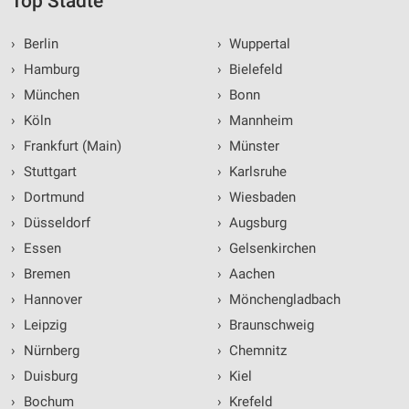
Top Städte
›
Berlin
›
Wuppertal
›
Hamburg
›
Bielefeld
›
München
›
Bonn
›
Köln
›
Mannheim
›
Frankfurt (Main)
›
Münster
›
Stuttgart
›
Karlsruhe
›
Dortmund
›
Wiesbaden
›
Düsseldorf
›
Augsburg
›
Essen
›
Gelsenkirchen
›
Bremen
›
Aachen
›
Hannover
›
Mönchengladbach
›
Leipzig
›
Braunschweig
›
Nürnberg
›
Chemnitz
›
Duisburg
›
Kiel
›
Bochum
›
Krefeld