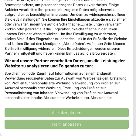
einem Gerät zu, wie z. B. eindeutige IDs in cookie und anderen
Browserspeichern, um personenbezogene Daten zu verarbeiten. Einige
Anbieter verarbeiten Ihre personenbezogenen Daten möglicherweise
aufgrund eines berechtigten Interesses. Um dem zu widersprechen, öffnen
Sie die „Einstellungen“. Sie können Ihre Einstellungen akzeptieren, ablehnen
oder verwalten, indem Sie auf die Schaltfläche „Einstellungen verwalten“
klicken oder jederzeit auf die Fingerabdruck-Schaltfläche in der linken
unteren Ecke der Website klicken. Um Ihre Einwilligung zu widerrufen,
klicken Sie auf den Fingerabdruck oder den Link in der Fußzeile der Website
und klicken Sie auf den Menüpunkt „Meine Daten“. Auf dieser Seite können
Sie Ihre Einwilligung widerrufen. Diese Entscheidungen werden unseren
Partnern mitgeteilt und haben keinen Einfluss auf die Browserdaten.
Wir und unsere Partner verarbeiten Daten, um die Leistung der
Website zu analysieren und Folgendes zu tun:
Speichern von oder Zugriff auf Informationen auf einem Endgerät.
27,8 km
27,8 km
Verwendung reduzierter Daten zur Auswahl von Werbeanzeigen. Erstellung
Dieter Knoll
Angebote ab 08.08.
von Profilen für personalisierte Werbung. Verwendung von Profilen zur
Auswahl personalisierter Werbung. Erstellung von Profilen zur
Gültig bis Fr. 14.08.
Gültig bis Fr. 14.08.
Personalisierung von Inhalten. Verwendung von Profilen zur Auswahl
personalisierter Inhalte. Messung der Werbeleistung. Messung der
XXXLutz
JYSK
Performance von Inhalten. Analyse von Zielgruppen durch Statistiken oder
Kombinationen von Daten aus verschiedenen Quellen. Entwicklung und
Verbesserung der Angebote. Verwendung reduzierter Daten zur Auswahl
Alle akzeptieren
von Inhalten.
Daten können außerhalb der Europäischen Union weitergegeben und in die
Nein, anpassen
USA gesendet werden.
Ihre Einwilligung und die cookie Richtlinie gelten ausschließlich für diese