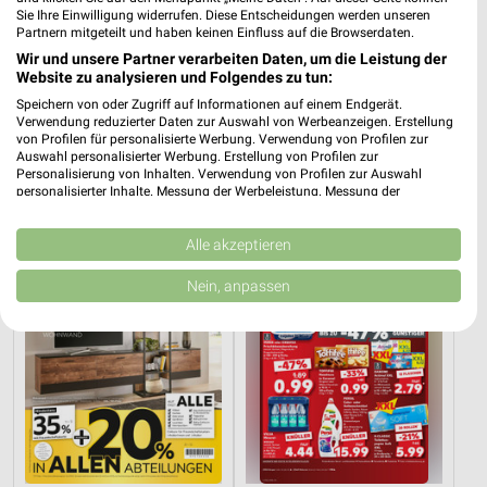
Sie Ihre Einwilligung widerrufen. Diese Entscheidungen werden unseren
Partnern mitgeteilt und haben keinen Einfluss auf die Browserdaten.
Wir und unsere Partner verarbeiten Daten, um die Leistung der
Website zu analysieren und Folgendes zu tun:
37,5 km
37,5 km
Speichern von oder Zugriff auf Informationen auf einem Endgerät.
Hesse
Dieter Knoll
Verwendung reduzierter Daten zur Auswahl von Werbeanzeigen. Erstellung
Noch heute gültig
Gültig bis Fr. 14.08.
von Profilen für personalisierte Werbung. Verwendung von Profilen zur
Auswahl personalisierter Werbung. Erstellung von Profilen zur
Personalisierung von Inhalten. Verwendung von Profilen zur Auswahl
XXXLutz
Kaufland
personalisierter Inhalte. Messung der Werbeleistung. Messung der
Performance von Inhalten. Analyse von Zielgruppen durch Statistiken oder
Kombinationen von Daten aus verschiedenen Quellen. Entwicklung und
Verbesserung der Angebote. Verwendung reduzierter Daten zur Auswahl
Alle akzeptieren
von Inhalten.
Daten können außerhalb der Europäischen Union weitergegeben und in die
Nein, anpassen
USA gesendet werden.
Ihre Einwilligung und die cookie Richtlinie gelten ausschließlich für diese
Website/App.
Partnerliste anzeigen (1 IAB-Anbieter)
Wir nutzen Ihre Daten für folgende Zwecke:
IAB-Verarbeitungszwecke:
Speichern von oder Zugriff auf Informationen
auf einem Endgerät