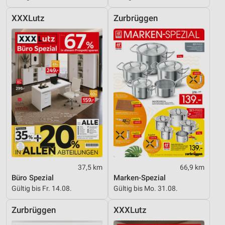
Entwicklung und Verbesserung der Angebote
XXXLutz
Zurbrüggen
Verwendung reduzierter Daten zur Auswahl von
Inhalten
IAB-Besonderheiten:
Verwendung genauer Standortdaten
Geräte anhand von aktiv angeforderten
Informationen identifizieren
Nicht-IAB-Verarbeitungszwecke:
Notwendig
Performance
37,5 km
66,9 km
Funktional
Büro Spezial
Marken-Spezial
Gültig bis Fr. 14.08.
Gültig bis Mo. 31.08.
Werbung
Zurbrüggen
XXXLutz