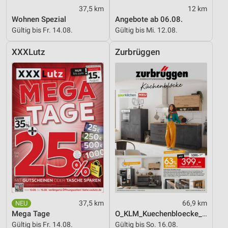
37,5 km
12 km
Verwendung reduzierter Daten zur Auswahl von
Wohnen Spezial
Angebote ab 06.08.
Werbeanzeigen
Gültig bis Fr. 14.08.
Gültig bis Mi. 12.08.
Erstellung von Profilen für personalisierte
XXXLutz
Zurbrüggen
Werbung
Verwendung von Profilen zur Auswahl
personalisierter Werbung
Erstellung von Profilen zur Personalisierung
von Inhalten
Verwendung von Profilen zur Auswahl
personalisierter Inhalte
Messung der Werbeleistung
Messung der Performance von Inhalten
37,5 km
66,9 km
Analyse von Zielgruppen durch Statistiken oder
Kombinationen von Daten aus verschiedenen
Mega Tage
O_KLM_Kuechenbloecke_01_26_ES
Quellen
Gültig bis Fr. 14.08.
Gültig bis So. 16.08.