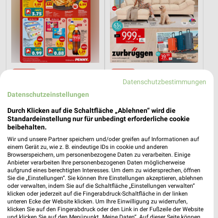
10,3 km
66,9 km
Datenschutzbestimmungen
Angebote ab 03.08.
Angebote ab 11.07.
Noch heute gültig
Noch heute gültig
Datenschutzeinstellungen
Durch Klicken auf die Schaltfläche „Ablehnen“ wird die
XXXLutz
XXXLutz
Standardeinstellung nur für unbedingt erforderliche cookie
beibehalten.
Wir und unsere Partner speichern und/oder greifen auf Informationen auf
einem Gerät zu, wie z. B. eindeutige IDs in cookie und anderen
Browserspeichern, um personenbezogene Daten zu verarbeiten. Einige
Anbieter verarbeiten Ihre personenbezogenen Daten möglicherweise
aufgrund eines berechtigten Interesses. Um dem zu widersprechen, öffnen
Sie die „Einstellungen“. Sie können Ihre Einstellungen akzeptieren, ablehnen
oder verwalten, indem Sie auf die Schaltfläche „Einstellungen verwalten“
klicken oder jederzeit auf die Fingerabdruck-Schaltfläche in der linken
unteren Ecke der Website klicken. Um Ihre Einwilligung zu widerrufen,
klicken Sie auf den Fingerabdruck oder den Link in der Fußzeile der Website
und klicken Sie auf den Menüpunkt „Meine Daten“. Auf dieser Seite können