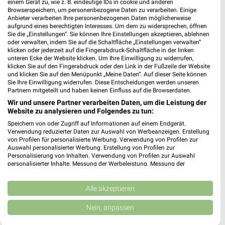
einem Gerät zu, wie z. B. eindeutige IDs in cookie und anderen
Browserspeichern, um personenbezogene Daten zu verarbeiten. Einige
Anbieter verarbeiten Ihre personenbezogenen Daten möglicherweise
aufgrund eines berechtigten Interesses. Um dem zu widersprechen, öffnen
Sie die „Einstellungen“. Sie können Ihre Einstellungen akzeptieren, ablehnen
oder verwalten, indem Sie auf die Schaltfläche „Einstellungen verwalten“
klicken oder jederzeit auf die Fingerabdruck-Schaltfläche in der linken
unteren Ecke der Website klicken. Um Ihre Einwilligung zu widerrufen,
klicken Sie auf den Fingerabdruck oder den Link in der Fußzeile der Website
und klicken Sie auf den Menüpunkt „Meine Daten“. Auf dieser Seite können
Sie Ihre Einwilligung widerrufen. Diese Entscheidungen werden unseren
Partnern mitgeteilt und haben keinen Einfluss auf die Browserdaten.
Kaufland Prospekt für Walsrode ab Mo.
Wir und unsere Partner verarbeiten Daten, um die Leistung der
den 10.08.
Website zu analysieren und Folgendes zu tun:
Gültig von 10. Aug. bis 12. Aug.
Speichern von oder Zugriff auf Informationen auf einem Endgerät.
Verwendung reduzierter Daten zur Auswahl von Werbeanzeigen. Erstellung
von Profilen für personalisierte Werbung. Verwendung von Profilen zur
📅
Kalendereintrag erstellen
Auswahl personalisierter Werbung. Erstellung von Profilen zur
Personalisierung von Inhalten. Verwendung von Profilen zur Auswahl
personalisierter Inhalte. Messung der Werbeleistung. Messung der
Performance von Inhalten. Analyse von Zielgruppen durch Statistiken oder
Kombinationen von Daten aus verschiedenen Quellen. Entwicklung und
PROSPEKT BLÄTTERN
Verbesserung der Angebote. Verwendung reduzierter Daten zur Auswahl
Alle akzeptieren
von Inhalten.
Daten können außerhalb der Europäischen Union weitergegeben und in die
Nein, anpassen
USA gesendet werden.
Ihre Einwilligung und die cookie Richtlinie gelten ausschließlich für diese