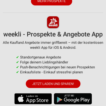
MEHR PROSPEKTE
Messung der Werbeleistung
Messung der Performance von Inhalten
Analyse von Zielgruppen durch Statistiken oder
Kombinationen von Daten aus verschiedenen
Quellen
weekli - Prospekte & Angebote App
Entwicklung und Verbesserung der Angebote
Alle Kaufland Angebote immer griffbereit – mit der kostenlosen
weekli App für iOS & Android.
Verwendung reduzierter Daten zur Auswahl von
Inhalten
✔
Standortgenaue Angebote
✔
Folge deinem Lieblingshändler
IAB-Besonderheiten:
✔
Push-Benachrichtigungen bei neuen Prospekten
Verwendung genauer Standortdaten
✔
Einkaufsliste - Einkauf stressfrei planen
Geräte anhand von aktiv angeforderten
JETZT LADEN UND SPAREN!
Informationen identifizieren
Nicht-IAB-Verarbeitungszwecke:
Notwendig