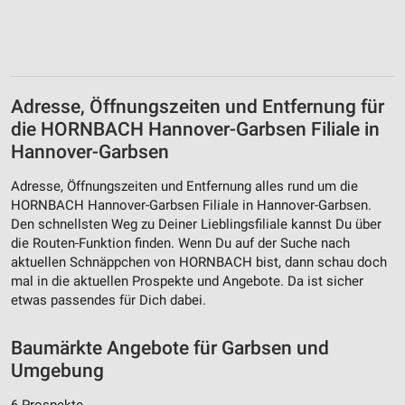
Verwendung reduzierter Daten zur Auswahl von
Werbeanzeigen
Erstellung von Profilen für personalisierte
Werbung
Adresse, Öffnungszeiten und Entfernung für
Verwendung von Profilen zur Auswahl
die HORNBACH Hannover-Garbsen Filiale in
personalisierter Werbung
Hannover-Garbsen
Erstellung von Profilen zur Personalisierung
von Inhalten
Adresse, Öffnungszeiten und Entfernung alles rund um die
HORNBACH Hannover-Garbsen Filiale in Hannover-Garbsen.
Verwendung von Profilen zur Auswahl
Den schnellsten Weg zu Deiner Lieblingsfiliale kannst Du über
personalisierter Inhalte
die Routen-Funktion finden. Wenn Du auf der Suche nach
aktuellen Schnäppchen von HORNBACH bist, dann schau doch
Messung der Werbeleistung
mal in die aktuellen Prospekte und Angebote. Da ist sicher
etwas passendes für Dich dabei.
Messung der Performance von Inhalten
Baumärkte Angebote für Garbsen und
Analyse von Zielgruppen durch Statistiken oder
Kombinationen von Daten aus verschiedenen
Umgebung
Quellen