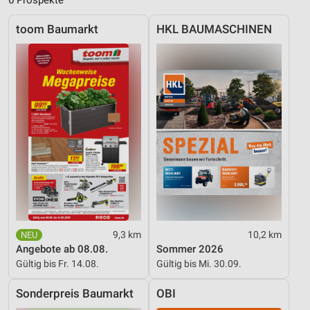
6 Prospekte
Entwicklung und Verbesserung der Angebote
toom Baumarkt
HKL BAUMASCHINEN
Verwendung reduzierter Daten zur Auswahl von
Inhalten
IAB-Besonderheiten:
Verwendung genauer Standortdaten
Geräte anhand von aktiv angeforderten
Informationen identifizieren
Nicht-IAB-Verarbeitungszwecke:
Notwendig
Performance
Funktional
9,3 km
10,2 km
Angebote ab 08.08.
Sommer 2026
Werbung
Gültig bis Fr. 14.08.
Gültig bis Mi. 30.09.
Sonderpreis Baumarkt
OBI