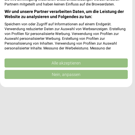
15,32 km
Partnern mitgeteilt und haben keinen Einfluss auf die Browserdaten.
Wir und unsere Partner verarbeiten Daten, um die Leistung der
Website zu analysieren und Folgendes zu tun:
HORNBACH Braunschweig
Speichern von oder Zugriff auf Informationen auf einem Endgerät.
Fabrikstraße 2
Verwendung reduzierter Daten zur Auswahl von Werbeanzeigen. Erstellung
38122 Braunschweig
von Profilen für personalisierte Werbung. Verwendung von Profilen zur
❯
Auswahl personalisierter Werbung. Erstellung von Profilen zur
Heute 07:00 - 20:00 Uhr |
Geöffnet
Personalisierung von Inhalten. Verwendung von Profilen zur Auswahl
personalisierter Inhalte. Messung der Werbeleistung. Messung der
63,95 km
Performance von Inhalten. Analyse von Zielgruppen durch Statistiken oder
Kombinationen von Daten aus verschiedenen Quellen. Entwicklung und
Verbesserung der Angebote. Verwendung reduzierter Daten zur Auswahl
Alle akzeptieren
von Inhalten.
Daten können außerhalb der Europäischen Union weitergegeben und in die
Nein, anpassen
USA gesendet werden.
Ihre Einwilligung und die cookie Richtlinie gelten ausschließlich für diese
Website/App.
Partnerliste anzeigen (1 IAB-Anbieter)
Wir nutzen Ihre Daten für folgende Zwecke:
IAB-Verarbeitungszwecke:
Speichern von oder Zugriff auf Informationen
auf einem Endgerät