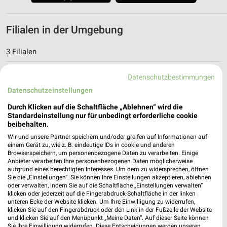
Filialen in der Umgebung
3 Filialen
HORNBACH Hannover-Linden
Datenschutzbestimmungen
Bornumerstraße 19
Datenschutzeinstellungen
30449 Hannover-Linden
❯
Durch Klicken auf die Schaltfläche „Ablehnen“ wird die
Heute 07:00 - 20:00 Uhr |
Standardeinstellung nur für unbedingt erforderliche cookie
Geöffnet
beibehalten.
9,85 km
Wir und unsere Partner speichern und/oder greifen auf Informationen auf
einem Gerät zu, wie z. B. eindeutige IDs in cookie und anderen
Browserspeichern, um personenbezogene Daten zu verarbeiten. Einige
HORNBACH Hannover-Isernhagen Isernhagen-
Anbieter verarbeiten Ihre personenbezogenen Daten möglicherweise
aufgrund eines berechtigten Interesses. Um dem zu widersprechen, öffnen
Altwarmbüchen
Sie die „Einstellungen“. Sie können Ihre Einstellungen akzeptieren, ablehnen
Ernst Grote Straße 2
oder verwalten, indem Sie auf die Schaltfläche „Einstellungen verwalten“
❯
klicken oder jederzeit auf die Fingerabdruck-Schaltfläche in der linken
30916 Isernhagen-Altwarmbüchen
unteren Ecke der Website klicken. Um Ihre Einwilligung zu widerrufen,
klicken Sie auf den Fingerabdruck oder den Link in der Fußzeile der Website
Heute 07:00 - 20:00 Uhr |
Geöffnet
und klicken Sie auf den Menüpunkt „Meine Daten“. Auf dieser Seite können
Sie Ihre Einwilligung widerrufen. Diese Entscheidungen werden unseren