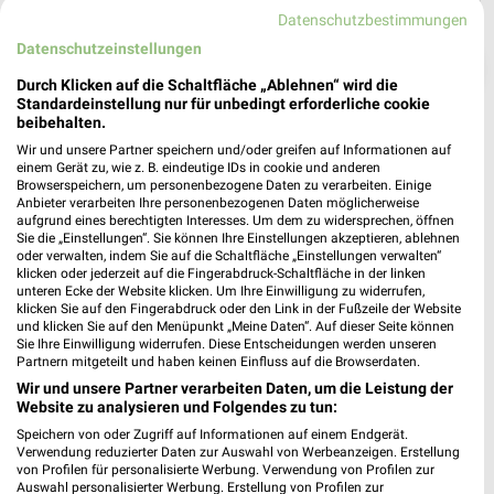
Datenschutzbestimmungen
Datenschutzeinstellungen
❯
Durch Klicken auf die Schaltfläche „Ablehnen“ wird die
Standardeinstellung nur für unbedingt erforderliche cookie
beibehalten.
Wir und unsere Partner speichern und/oder greifen auf Informationen auf
einem Gerät zu, wie z. B. eindeutige IDs in cookie und anderen
Browserspeichern, um personenbezogene Daten zu verarbeiten. Einige
Anbieter verarbeiten Ihre personenbezogenen Daten möglicherweise
aufgrund eines berechtigten Interesses. Um dem zu widersprechen, öffnen
Sie die „Einstellungen“. Sie können Ihre Einstellungen akzeptieren, ablehnen
oder verwalten, indem Sie auf die Schaltfläche „Einstellungen verwalten“
klicken oder jederzeit auf die Fingerabdruck-Schaltfläche in der linken
unteren Ecke der Website klicken. Um Ihre Einwilligung zu widerrufen,
NKD Prospekt für Bad Fallingbostel ab
klicken Sie auf den Fingerabdruck oder den Link in der Fußzeile der Website
und klicken Sie auf den Menüpunkt „Meine Daten“. Auf dieser Seite können
Mo. den 03.08.
Sie Ihre Einwilligung widerrufen. Diese Entscheidungen werden unseren
Partnern mitgeteilt und haben keinen Einfluss auf die Browserdaten.
Herbstliche Deko-Woche
Wir und unsere Partner verarbeiten Daten, um die Leistung der
Gültig von 03. Aug. bis 01. Sep.
Website zu analysieren und Folgendes zu tun:
📅
Kalendereintrag erstellen
Speichern von oder Zugriff auf Informationen auf einem Endgerät.
Verwendung reduzierter Daten zur Auswahl von Werbeanzeigen. Erstellung
von Profilen für personalisierte Werbung. Verwendung von Profilen zur
Auswahl personalisierter Werbung. Erstellung von Profilen zur