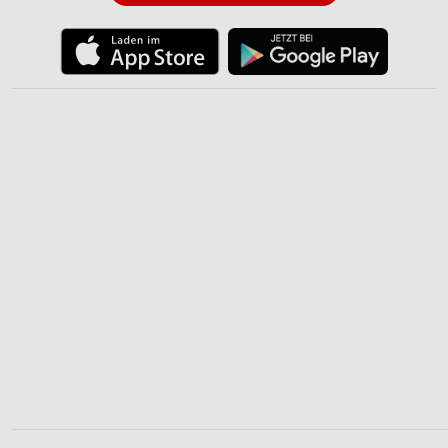
personalisierter Werbung
Erstellung von Profilen zur Personalisierung
von Inhalten
Verwendung von Profilen zur Auswahl
personalisierter Inhalte
Messung der Werbeleistung
Messung der Performance von Inhalten
Analyse von Zielgruppen durch Statistiken oder
Kombinationen von Daten aus verschiedenen
Quellen
Entwicklung und Verbesserung der Angebote
Verwendung reduzierter Daten zur Auswahl von
Inhalten
IAB-Besonderheiten:
Verwendung genauer Standortdaten