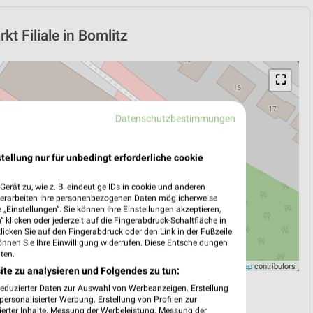
t Filiale in Bomlitz
⛶
Datenschutzbestimmungen
tellung nur für unbedingt erforderliche cookie
erät zu, wie z. B. eindeutige IDs in cookie und anderen
verarbeiten Ihre personenbezogenen Daten möglicherweise
„Einstellungen“. Sie können Ihre Einstellungen akzeptieren,
 klicken oder jederzeit auf die Fingerabdruck-Schaltfläche in
klicken Sie auf den Fingerabdruck oder den Link in der Fußzeile
önnen Sie Ihre Einwilligung widerrufen. Diese Entscheidungen
ten.
Leaflet
|
©
OpenStreetMap
contributors
ite zu analysieren und Folgendes zu tun:
reduzierter Daten zur Auswahl von Werbeanzeigen. Erstellung
N
NAVIGATION MIT GOOGLE/IOS MAPS
ersonalisierter Werbung. Erstellung von Profilen zur
ierter Inhalte. Messung der Werbeleistung. Messung der