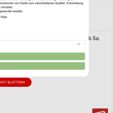
binationen von Daten aus verschiedenen Quellen. Entwicklung
 Inhalten.
gesendet werden.
e/App.
reis Baumarkt Prospekt für Bomlitz ab Sa.
08.
ochen-Knaller!
n
 08. Aug. bis 14. Aug.
reintrag erstellen
EKT BLÄTTERN