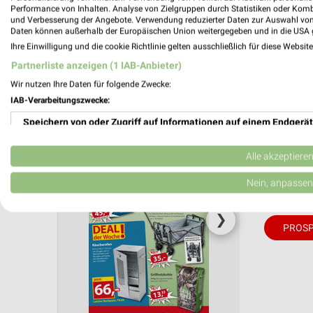
Performance von Inhalten. Analyse von Zielgruppen durch Statistiken oder Kom
und Verbesserung der Angebote. Verwendung reduzierter Daten zur Auswahl von
Daten können außerhalb der Europäischen Union weitergegeben und in die USA 
Aktuelle Angebote in dieser Filiale
Ihre Einwilligung und die cookie Richtlinie gelten ausschließlich für diese Websit
Anzahl Prospekte: 2
Partnerliste anzeigen (1 IAB-Anbieter)
Letztes Prospektupdate: vor 16 Stunden
Wir nutzen Ihre Daten für folgende Zwecke:
IAB-Verarbeitungszwecke:
Sonderp
den 08.
Speichern von oder Zugriff auf Informationen auf einem Endgerät
Unsere W
Verwendung reduzierter Daten zur Auswahl von Werbeanzeigen
Alle akzeptiere
Gültig von
Erstellung von Profilen für personalisierte Werbung
Nein, anpassen
📅
Kalende
Verwendung von Profilen zur Auswahl personalisierter Werbung
❯
PROSP
Erstellung von Profilen zur Personalisierung von Inhalten
Verwendung von Profilen zur Auswahl personalisierter Inhalte
Messung der Werbeleistung