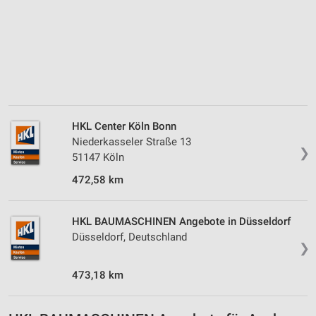
Speichern von oder Zugriff auf Informationen
auf einem Endgerät
Verwendung reduzierter Daten zur Auswahl von
Werbeanzeigen
Erstellung von Profilen für personalisierte
Werbung
HKL Center Köln Bonn
Verwendung von Profilen zur Auswahl
Niederkasseler Straße 13
personalisierter Werbung
❯
51147 Köln
Erstellung von Profilen zur Personalisierung
472,58 km
von Inhalten
Verwendung von Profilen zur Auswahl
HKL BAUMASCHINEN Angebote in Düsseldorf
personalisierter Inhalte
Düsseldorf, Deutschland
❯
Messung der Werbeleistung
473,18 km
Messung der Performance von Inhalten