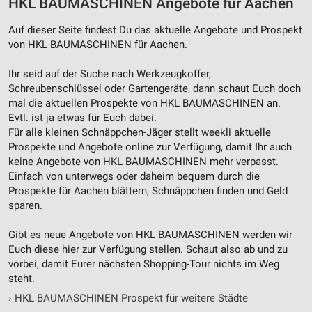
HKL BAUMASCHINEN Angebote für Aachen
Analyse von Zielgruppen durch Statistiken oder
Kombinationen von Daten aus verschiedenen
Quellen
Auf dieser Seite findest Du das aktuelle Angebote und Prospekt
von HKL BAUMASCHINEN für Aachen.
Entwicklung und Verbesserung der Angebote
Ihr seid auf der Suche nach Werkzeugkoffer,
Verwendung reduzierter Daten zur Auswahl von
Schreubenschlüssel oder Gartengeräte, dann schaut Euch doch
Inhalten
mal die aktuellen Prospekte von HKL BAUMASCHINEN an.
Evtl. ist ja etwas für Euch dabei.
IAB-Besonderheiten:
Für alle kleinen Schnäppchen-Jäger stellt weekli aktuelle
Verwendung genauer Standortdaten
Prospekte und Angebote online zur Verfügung, damit Ihr auch
keine Angebote von HKL BAUMASCHINEN mehr verpasst.
Geräte anhand von aktiv angeforderten
Einfach von unterwegs oder daheim bequem durch die
Informationen identifizieren
Prospekte für Aachen blättern, Schnäppchen finden und Geld
Nicht-IAB-Verarbeitungszwecke:
sparen.
Notwendig
Gibt es neue Angebote von HKL BAUMASCHINEN werden wir
Euch diese hier zur Verfügung stellen. Schaut also ab und zu
Performance
vorbei, damit Eurer nächsten Shopping-Tour nichts im Weg
steht.
Funktional
›
HKL BAUMASCHINEN Prospekt für weitere Städte
Werbung