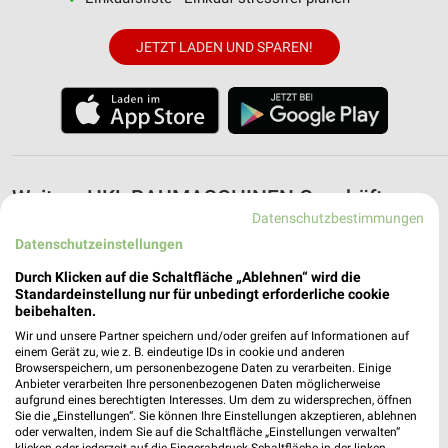
JETZT LADEN UND SPAREN!
Weitere HKL BAUMASCHINEN Geschäfte
Datenschutzbestimmungen
mit Angeboten in und um Aachen
Datenschutzeinstellungen
5 Geschäfte und Orte
Durch Klicken auf die Schaltfläche „Ablehnen“ wird die
Standardeinstellung nur für unbedingt erforderliche cookie
beibehalten.
HKL BAUMASCHINEN Angebote in
Grevenbroich
Wir und unsere Partner speichern und/oder greifen auf Informationen auf
einem Gerät zu, wie z. B. eindeutige IDs in cookie und anderen
Grevenbroich, Deutschland
❯
Browserspeichern, um personenbezogene Daten zu verarbeiten. Einige
Anbieter verarbeiten Ihre personenbezogenen Daten möglicherweise
aufgrund eines berechtigten Interesses. Um dem zu widersprechen, öffnen
492,71 km
Sie die „Einstellungen“. Sie können Ihre Einstellungen akzeptieren, ablehnen
oder verwalten, indem Sie auf die Schaltfläche „Einstellungen verwalten“