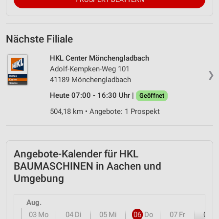
Nächste Filiale
HKL Center Mönchengladbach
Adolf-Kempken-Weg 101
❯
41189 Mönchengladbach
Heute 07:00 - 16:30 Uhr |
Geöffnet
504,18 km • Angebote: 1 Prospekt
Angebote-Kalender für HKL
BAUMASCHINEN in Aachen und
Umgebung
Aug.
03
Mo
04
Di
05
Mi
06
Do
07
Fr
08
S