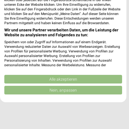
klicken oder jederzeit auf die Fingerabdruck-Schaltfläche in der linken
unteren Ecke der Website klicken. Um Ihre Einwilligung zu widerrufen,
HKL BAUMASCHINEN Angebote in Köln
klicken Sie auf den Fingerabdruck oder den Link in der Fußzeile der Website
Köln, Deutschland
und klicken Sie auf den Menüpunkt „Meine Daten“. Auf dieser Seite können
❯
Sie Ihre Einwilligung widerrufen. Diese Entscheidungen werden unseren
Partnern mitgeteilt und haben keinen Einfluss auf die Browserdaten.
478,12 km
Wir und unsere Partner verarbeiten Daten, um die Leistung der
Website zu analysieren und Folgendes zu tun:
Speichern von oder Zugriff auf Informationen auf einem Endgerät.
HKL BAUMASCHINEN Angebote in Neuss
Verwendung reduzierter Daten zur Auswahl von Werbeanzeigen. Erstellung
von Profilen für personalisierte Werbung. Verwendung von Profilen zur
Neuss, Deutschland
❯
Auswahl personalisierter Werbung. Erstellung von Profilen zur
Personalisierung von Inhalten. Verwendung von Profilen zur Auswahl
personalisierter Inhalte. Messung der Werbeleistung. Messung der
480,67 km
Performance von Inhalten. Analyse von Zielgruppen durch Statistiken oder
Kombinationen von Daten aus verschiedenen Quellen. Entwicklung und
Verbesserung der Angebote. Verwendung reduzierter Daten zur Auswahl
Alle akzeptieren
von Inhalten.
Daten können außerhalb der Europäischen Union weitergegeben und in die
Nein, anpassen
USA gesendet werden.
Ihre Einwilligung und die cookie Richtlinie gelten ausschließlich für diese
Website/App.
Partnerliste anzeigen (1 IAB-Anbieter)
Wir nutzen Ihre Daten für folgende Zwecke:
IAB-Verarbeitungszwecke: