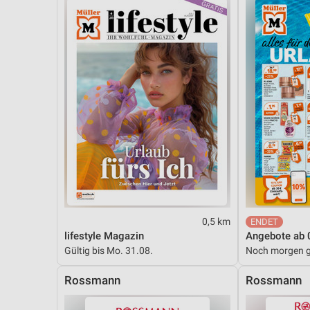
Messung der Performance von Inhalten
Analyse von Zielgruppen durch Statistiken oder Kombinationen 
Quellen
Entwicklung und Verbesserung der Angebote
Verwendung reduzierter Daten zur Auswahl von Inhalten
IAB-Besonderheiten:
Verwendung genauer Standortdaten
Geräte anhand von aktiv angeforderten Informationen identifizie
Nicht-IAB-Verarbeitungszwecke:
0,5 km
Notwendig
lifestyle Magazin
Angebote ab 
Gültig bis Mo. 31.08.
Noch morgen g
Performance
Rossmann
Rossmann
Funktional
Werbung