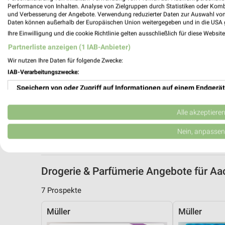
Performance von Inhalten. Analyse von Zielgruppen durch Statistiken oder Kom
und Verbesserung der Angebote. Verwendung reduzierter Daten zur Auswahl von
Daten können außerhalb der Europäischen Union weitergegeben und in die USA 
Ihre Einwilligung und die cookie Richtlinie gelten ausschließlich für diese Websit
Partnerliste anzeigen (1 IAB-Anbieter)
Wir nutzen Ihre Daten für folgende Zwecke:
IAB-Verarbeitungszwecke:
Speichern von oder Zugriff auf Informationen auf einem Endgerät
Verwendung reduzierter Daten zur Auswahl von Werbeanzeigen
Alle akzeptiere
Erstellung von Profilen für personalisierte Werbung
Nein, anpassen
Verwendung von Profilen zur Auswahl personalisierter Werbung
Drogerie & Parfümerie Angebote für 
Erstellung von Profilen zur Personalisierung von Inhalten
7 Prospekte
Verwendung von Profilen zur Auswahl personalisierter Inhalte
Müller
Müller
Messung der Werbeleistung