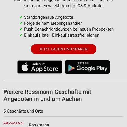
Wir nutzen Ihre Daten für folgende Zwecke:
kostenlosen weekli App für iOS & Android.
IAB-Verarbeitungszwecke:
✔
Standortgenaue Angebote
Speichern von oder Zugriff auf Informationen
✔
Folge deinem Lieblingshändler
auf einem Endgerät
✔
Push-Benachrichtigungen bei neuen Prospekten
✔
Einkaufsliste - Einkauf stressfrei planen
Verwendung reduzierter Daten zur Auswahl von
Werbeanzeigen
JETZT LADEN UND SPAREN!
Erstellung von Profilen für personalisierte
Werbung
Verwendung von Profilen zur Auswahl
personalisierter Werbung
Erstellung von Profilen zur Personalisierung
Weitere Rossmann Geschäfte mit
von Inhalten
Angeboten in und um Aachen
Verwendung von Profilen zur Auswahl
personalisierter Inhalte
5 Geschäfte und Orte
Messung der Werbeleistung
Rossmann