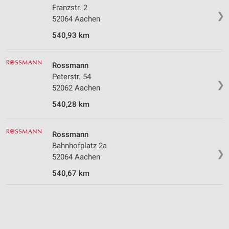
Messung der Performance von Inhalten
Franzstr. 2
❯
52064 Aachen
Analyse von Zielgruppen durch Statistiken oder
540,93 km
Kombinationen von Daten aus verschiedenen
Quellen
Rossmann
Entwicklung und Verbesserung der Angebote
Peterstr. 54
❯
Verwendung reduzierter Daten zur Auswahl von
52062 Aachen
Inhalten
540,28 km
IAB-Besonderheiten:
Verwendung genauer Standortdaten
Rossmann
Bahnhofplatz 2a
Geräte anhand von aktiv angeforderten
❯
52064 Aachen
Informationen identifizieren
540,67 km
Nicht-IAB-Verarbeitungszwecke:
Notwendig
Performance