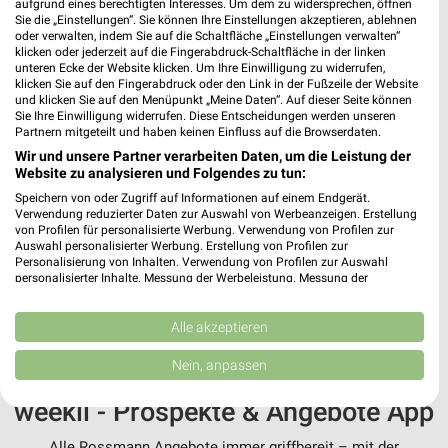
Angebote-Kalender für Rossmann in
aufgrund eines berechtigten Interesses. Um dem zu widersprechen, öffnen
Sie die „Einstellungen“. Sie können Ihre Einstellungen akzeptieren, ablehnen
Aachen und Umgebung
oder verwalten, indem Sie auf die Schaltfläche „Einstellungen verwalten“
klicken oder jederzeit auf die Fingerabdruck-Schaltfläche in der linken
unteren Ecke der Website klicken. Um Ihre Einwilligung zu widerrufen,
Aug.
klicken Sie auf den Fingerabdruck oder den Link in der Fußzeile der Website
und klicken Sie auf den Menüpunkt „Meine Daten“. Auf dieser Seite können
03
Mo
04
Di
05
Mi
06
Do
07
Fr
08
S
Sie Ihre Einwilligung widerrufen. Diese Entscheidungen werden unseren
Rossmann 
Partnern mitgeteilt und haben keinen Einfluss auf die Browserdaten.
Wir und unsere Partner verarbeiten Daten, um die Leistung der
Rossmann - Angebote ab 03.08.
Website zu analysieren und Folgendes zu tun:
Speichern von oder Zugriff auf Informationen auf einem Endgerät.
Verwendung reduzierter Daten zur Auswahl von Werbeanzeigen. Erstellung
von Profilen für personalisierte Werbung. Verwendung von Profilen zur
Auswahl personalisierter Werbung. Erstellung von Profilen zur
Personalisierung von Inhalten. Verwendung von Profilen zur Auswahl
MEHR PROSPEKTE
personalisierter Inhalte. Messung der Werbeleistung. Messung der
Performance von Inhalten. Analyse von Zielgruppen durch Statistiken oder
Kombinationen von Daten aus verschiedenen Quellen. Entwicklung und
Verbesserung der Angebote. Verwendung reduzierter Daten zur Auswahl
Alle akzeptieren
von Inhalten.
Daten können außerhalb der Europäischen Union weitergegeben und in die
Nein, anpassen
USA gesendet werden.
Ihre Einwilligung und die cookie Richtlinie gelten ausschließlich für diese
weekli - Prospekte & Angebote App
Website/App.
Partnerliste anzeigen (1 IAB-Anbieter)
Alle Rossmann Angebote immer griffbereit – mit der