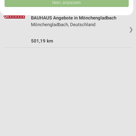
Daten können außerhalb der Europäischen Union weitergegeben und in die
Nein, anpassen
USA gesendet werden.
Ihre Einwilligung und die cookie Richtlinie gelten ausschließlich für diese
Website/App.
BAUHAUS Angebote in Mönchengladbach
Mönchengladbach, Deutschland
Partnerliste anzeigen (1 IAB-Anbieter)
❯
Wir nutzen Ihre Daten für folgende Zwecke:
IAB-Verarbeitungszwecke:
501,19 km
Speichern von oder Zugriff auf Informationen
auf einem Endgerät
Verwendung reduzierter Daten zur Auswahl von
Werbeanzeigen
Erstellung von Profilen für personalisierte
Werbung
Verwendung von Profilen zur Auswahl
personalisierter Werbung
Erstellung von Profilen zur Personalisierung
von Inhalten