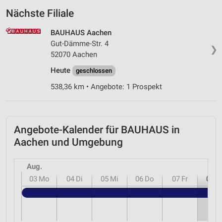
Nächste Filiale
BAUHAUS Aachen
Gut-Dämme-Str. 4
❯
52070 Aachen
Heute
geschlossen
538,36 km • Angebote: 1 Prospekt
Angebote-Kalender für BAUHAUS in
Aachen und Umgebung
Aug.
03
Mo
04
Di
05
Mi
06
Do
07
Fr
08
S
B