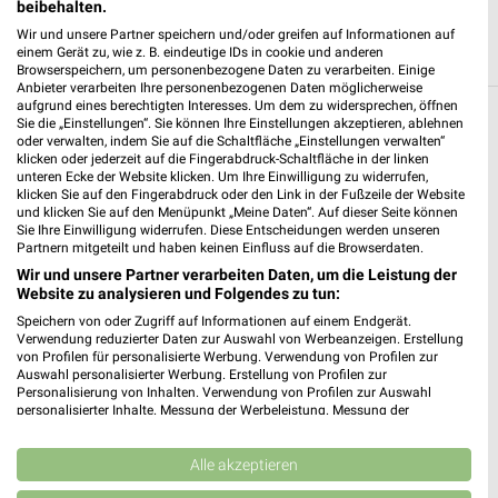
beibehalten.
Wir und unsere Partner speichern und/oder greifen auf Informationen auf
einem Gerät zu, wie z. B. eindeutige IDs in cookie und anderen
Browserspeichern, um personenbezogene Daten zu verarbeiten. Einige
Anbieter verarbeiten Ihre personenbezogenen Daten möglicherweise
aufgrund eines berechtigten Interesses. Um dem zu widersprechen, öffnen
Sie die „Einstellungen“. Sie können Ihre Einstellungen akzeptieren, ablehnen
Weitere BAUHAUS Geschäfte mit
oder verwalten, indem Sie auf die Schaltfläche „Einstellungen verwalten“
Angeboten in und um Aachen
klicken oder jederzeit auf die Fingerabdruck-Schaltfläche in der linken
unteren Ecke der Website klicken. Um Ihre Einwilligung zu widerrufen,
klicken Sie auf den Fingerabdruck oder den Link in der Fußzeile der Website
5 Geschäfte und Orte
und klicken Sie auf den Menüpunkt „Meine Daten“. Auf dieser Seite können
Sie Ihre Einwilligung widerrufen. Diese Entscheidungen werden unseren
Partnern mitgeteilt und haben keinen Einfluss auf die Browserdaten.
BAUHAUS Angebote in Würselen
Wir und unsere Partner verarbeiten Daten, um die Leistung der
Würselen, Deutschland
Website zu analysieren und Folgendes zu tun:
❯
Speichern von oder Zugriff auf Informationen auf einem Endgerät.
Verwendung reduzierter Daten zur Auswahl von Werbeanzeigen. Erstellung
535,07 km
von Profilen für personalisierte Werbung. Verwendung von Profilen zur
Auswahl personalisierter Werbung. Erstellung von Profilen zur
Personalisierung von Inhalten. Verwendung von Profilen zur Auswahl
personalisierter Inhalte. Messung der Werbeleistung. Messung der
BAUHAUS Angebote in Düren
Performance von Inhalten. Analyse von Zielgruppen durch Statistiken oder
Düren, Deutschland
Kombinationen von Daten aus verschiedenen Quellen. Entwicklung und
❯
Verbesserung der Angebote. Verwendung reduzierter Daten zur Auswahl
Alle akzeptieren
von Inhalten.
513,12 km