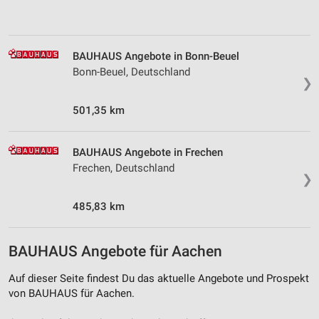
Verwendung von Profilen zur Auswahl
personalisierter Inhalte
Messung der Werbeleistung
BAUHAUS Angebote in Bonn-Beuel
Bonn-Beuel, Deutschland
Messung der Performance von Inhalten
❯
Analyse von Zielgruppen durch Statistiken oder
501,35 km
Kombinationen von Daten aus verschiedenen
Quellen
BAUHAUS Angebote in Frechen
Entwicklung und Verbesserung der Angebote
Frechen, Deutschland
❯
Verwendung reduzierter Daten zur Auswahl von
Inhalten
485,83 km
IAB-Besonderheiten:
Verwendung genauer Standortdaten
BAUHAUS Angebote für Aachen
Geräte anhand von aktiv angeforderten
Auf dieser Seite findest Du das aktuelle Angebote und Prospekt
Informationen identifizieren
von BAUHAUS für Aachen.
Nicht-IAB-Verarbeitungszwecke: