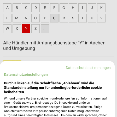
A
B
C
D
E
F
G
H
I
J
K
L
M
N
O
P
Q
R
S
T
U
V
W
X
Y
Z
...
Alle Händler mit Anfangsbuchstabe "Y" in Aachen
und Umgebung
Yellow Möbel Filialen & Öffnungszeiten für Köln
Datenschutzbestimmungen
Datenschutzeinstellungen
Durch Klicken auf die Schaltfläche „Ablehnen“ wird die
Standardeinstellung nur für unbedingt erforderliche cookie
beibehalten.
Wir und unsere Partner speichern und/oder greifen auf Informationen auf
einem Gerät zu, wie z. B. eindeutige IDs in cookie und anderen
Browserspeichern, um personenbezogene Daten zu verarbeiten. Einige
Anbieter verarbeiten Ihre personenbezogenen Daten möglicherweise
aufgrund eines berechtigten Interesses. Um dem zu widersprechen, öffnen