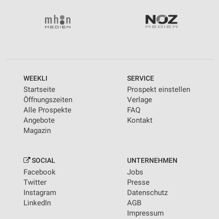
Wir nutzen Ihre Daten für folgende Zwecke:
IAB-Verarbeitungszwecke:
Speichern von oder Zugriff auf Informationen
auf einem Endgerät
Verwendung reduzierter Daten zur Auswahl von
Werbeanzeigen
WEEKLI
SERVICE
Erstellung von Profilen für personalisierte
Startseite
Prospekt einstellen
Werbung
Öffnungszeiten
Verlage
Alle Prospekte
FAQ
Verwendung von Profilen zur Auswahl
Angebote
Kontakt
personalisierter Werbung
Magazin
Erstellung von Profilen zur Personalisierung
von Inhalten
SOCIAL
UNTERNEHMEN
Verwendung von Profilen zur Auswahl
Facebook
Jobs
personalisierter Inhalte
Twitter
Presse
Instagram
Datenschutz
Messung der Werbeleistung
LinkedIn
AGB
Impressum