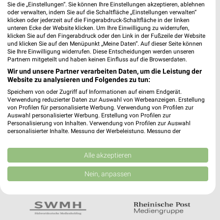
Noch mehr Angebote in
Sie die „Einstellungen“. Sie können Ihre Einstellungen akzeptieren, ablehnen
oder verwalten, indem Sie auf die Schaltfläche „Einstellungen verwalten“
der weekli App!
klicken oder jederzeit auf die Fingerabdruck-Schaltfläche in der linken
unteren Ecke der Website klicken. Um Ihre Einwilligung zu widerrufen,
klicken Sie auf den Fingerabdruck oder den Link in der Fußzeile der Website
und klicken Sie auf den Menüpunkt „Meine Daten“. Auf dieser Seite können
Sie Ihre Einwilligung widerrufen. Diese Entscheidungen werden unseren
Partnern mitgeteilt und haben keinen Einfluss auf die Browserdaten.
Wir und unsere Partner verarbeiten Daten, um die Leistung der
Website zu analysieren und Folgendes zu tun:
Jetzt kostenlos laden
Speichern von oder Zugriff auf Informationen auf einem Endgerät.
Verwendung reduzierter Daten zur Auswahl von Werbeanzeigen. Erstellung
von Profilen für personalisierte Werbung. Verwendung von Profilen zur
Auswahl personalisierter Werbung. Erstellung von Profilen zur
Prospekte App für Android
Personalisierung von Inhalten. Verwendung von Profilen zur Auswahl
personalisierter Inhalte. Messung der Werbeleistung. Messung der
Prospekte App für iOS
Performance von Inhalten. Analyse von Zielgruppen durch Statistiken oder
Kombinationen von Daten aus verschiedenen Quellen. Entwicklung und
Kostenlos im App Store erhältlich
Verbesserung der Angebote. Verwendung reduzierter Daten zur Auswahl
Alle akzeptieren
von Inhalten.
Daten können außerhalb der Europäischen Union weitergegeben und in die
Nein, anpassen
USA gesendet werden.
In Kooperation mit:
Ihre Einwilligung und die cookie Richtlinie gelten ausschließlich für diese
Website/App.
Partnerliste anzeigen (1 IAB-Anbieter)