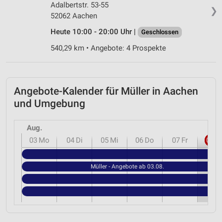
Adalbertstr. 53-55
❯
Analyse von Zielgruppen durch Statistiken oder
52062 Aachen
Kombinationen von Daten aus verschiedenen
Quellen
Heute 10:00 - 20:00 Uhr |
Geschlossen
540,29 km • Angebote: 4 Prospekte
Entwicklung und Verbesserung der Angebote
Verwendung reduzierter Daten zur Auswahl von
Inhalten
Angebote-Kalender für Müller in Aachen
IAB-Besonderheiten:
und Umgebung
Verwendung genauer Standortdaten
Aug.
Geräte anhand von aktiv angeforderten
Informationen identifizieren
03
Mo
04
Di
05
Mi
06
Do
07
Fr
08
S
Nicht-IAB-Verarbeitungszwecke:
Müll
Müller - Angebote ab 03.08.
Notwendig
Performance
Funktional