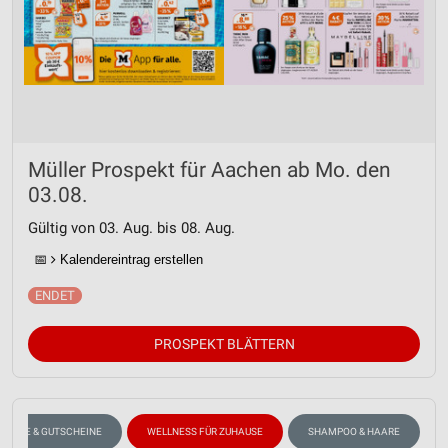
Müller Prospekt für Aachen ab Mo. den
03.08.
Gültig von 03. Aug. bis 08. Aug.
📅
Kalendereintrag erstellen
PROSPEKT BLÄTTERN
ABATTE & GUTSCHEINE
WELLNESS FÜR ZUHAUSE
SHAMPOO & HAARE