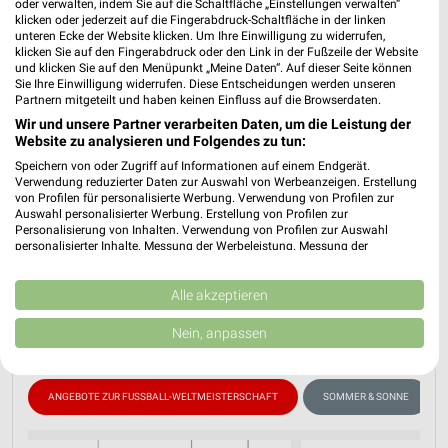
oder verwalten, indem Sie auf die Schaltfläche „Einstellungen verwalten“
klicken oder jederzeit auf die Fingerabdruck-Schaltfläche in der linken
unteren Ecke der Website klicken. Um Ihre Einwilligung zu widerrufen,
klicken Sie auf den Fingerabdruck oder den Link in der Fußzeile der Website
und klicken Sie auf den Menüpunkt „Meine Daten“. Auf dieser Seite können
Sie Ihre Einwilligung widerrufen. Diese Entscheidungen werden unseren
Partnern mitgeteilt und haben keinen Einfluss auf die Browserdaten.
Wir und unsere Partner verarbeiten Daten, um die Leistung der
Müller Prospekt für Aachen ab Mi. den
Website zu analysieren und Folgendes zu tun:
01.07.
Speichern von oder Zugriff auf Informationen auf einem Endgerät.
Verwendung reduzierter Daten zur Auswahl von Werbeanzeigen. Erstellung
lifestyle Magazin
von Profilen für personalisierte Werbung. Verwendung von Profilen zur
Auswahl personalisierter Werbung. Erstellung von Profilen zur
Gültig von 01. Jul. bis 31. Aug.
Personalisierung von Inhalten. Verwendung von Profilen zur Auswahl
personalisierter Inhalte. Messung der Werbeleistung. Messung der
📅
Kalendereintrag erstellen
Performance von Inhalten. Analyse von Zielgruppen durch Statistiken oder
Kombinationen von Daten aus verschiedenen Quellen. Entwicklung und
Verbesserung der Angebote. Verwendung reduzierter Daten zur Auswahl
Alle akzeptieren
PROSPEKT BLÄTTERN
von Inhalten.
Daten können außerhalb der Europäischen Union weitergegeben und in die
Nein, anpassen
USA gesendet werden.
Ihre Einwilligung und die cookie Richtlinie gelten ausschließlich für diese
Website/App.
ANGEBOTE ZUR FUSSBALL-WELTMEISTERSCHAFT
SOMMER & SONNE
Partnerliste anzeigen (1 IAB-Anbieter)
Wir nutzen Ihre Daten für folgende Zwecke: