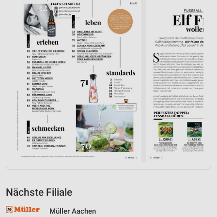
IAB-Verarbeitungszwecke:
Speichern von oder Zugriff auf Informationen
auf einem Endgerät
Verwendung reduzierter Daten zur Auswahl von
Werbeanzeigen
Erstellung von Profilen für personalisierte
Werbung
Verwendung von Profilen zur Auswahl
personalisierter Werbung
Erstellung von Profilen zur Personalisierung
von Inhalten
Verwendung von Profilen zur Auswahl
personalisierter Inhalte
Messung der Werbeleistung
Nächste Filiale
Messung der Performance von Inhalten
Müller Aachen