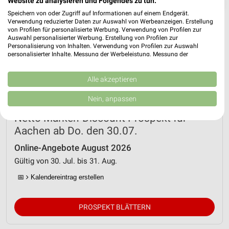
❯
Website zu analysieren und Folgendes zu tun:
Speichern von oder Zugriff auf Informationen auf einem Endgerät.
Verwendung reduzierter Daten zur Auswahl von Werbeanzeigen. Erstellung
von Profilen für personalisierte Werbung. Verwendung von Profilen zur
Auswahl personalisierter Werbung. Erstellung von Profilen zur
Personalisierung von Inhalten. Verwendung von Profilen zur Auswahl
personalisierter Inhalte. Messung der Werbeleistung. Messung der
Performance von Inhalten. Analyse von Zielgruppen durch Statistiken oder
Kombinationen von Daten aus verschiedenen Quellen. Entwicklung und
Verbesserung der Angebote. Verwendung reduzierter Daten zur Auswahl
Alle akzeptieren
von Inhalten.
Daten können außerhalb der Europäischen Union weitergegeben und in die
Nein, anpassen
USA gesendet werden.
Ihre Einwilligung und die cookie Richtlinie gelten ausschließlich für diese
Netto Marken-Discount Prospekt für
Website/App.
Aachen ab Do. den 30.07.
Partnerliste anzeigen (1 IAB-Anbieter)
Online-Angebote August 2026
Wir nutzen Ihre Daten für folgende Zwecke:
Gültig von 30. Jul. bis 31. Aug.
IAB-Verarbeitungszwecke:
Speichern von oder Zugriff auf Informationen
📅
Kalendereintrag erstellen
auf einem Endgerät
Verwendung reduzierter Daten zur Auswahl von
PROSPEKT BLÄTTERN
Werbeanzeigen