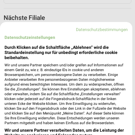
Nächste Filiale
Netto Marken-Discount Aachen
Datenschutzbestimmungen
Peterstr. 50
Datenschutzeinstellungen
❯
52062 Aachen
Durch Klicken auf die Schaltfläche „Ablehnen“ wird die
Heute 07:00 - 22:00 Uhr |
Standardeinstellung nur für unbedingt erforderliche cookie
Geöffnet
beibehalten.
540,28 km • Angebote: 4 Prospekte
Wir und unsere Partner speichern und/oder greifen auf Informationen auf
einem Gerät zu, wie z. B. eindeutige IDs in cookie und anderen
Browserspeichern, um personenbezogene Daten zu verarbeiten. Einige
Anbieter verarbeiten Ihre personenbezogenen Daten möglicherweise
aufgrund eines berechtigten Interesses. Um dem zu widersprechen, öffnen
Sie die „Einstellungen“. Sie können Ihre Einstellungen akzeptieren, ablehnen
oder verwalten, indem Sie auf die Schaltfläche „Einstellungen verwalten“
klicken oder jederzeit auf die Fingerabdruck-Schaltfläche in der linken
unteren Ecke der Website klicken. Um Ihre Einwilligung zu widerrufen,
klicken Sie auf den Fingerabdruck oder den Link in der Fußzeile der Website
und klicken Sie auf den Menüpunkt „Meine Daten“. Auf dieser Seite können
Sie Ihre Einwilligung widerrufen. Diese Entscheidungen werden unseren
Partnern mitgeteilt und haben keinen Einfluss auf die Browserdaten.
Wir und unsere Partner verarbeiten Daten, um die Leistung der