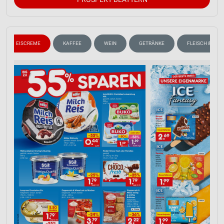
EISCREME
KAFFEE
WEIN
GETRÄNKE
FLEISCH & WUR