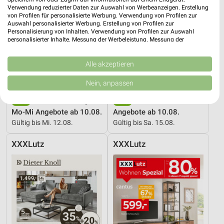
Verwendung reduzierter Daten zur Auswahl von Werbeanzeigen. Erstellung
von Profilen für personalisierte Werbung. Verwendung von Profilen zur
Auswahl personalisierter Werbung. Erstellung von Profilen zur
Personalisierung von Inhalten. Verwendung von Profilen zur Auswahl
personalisierter Inhalte. Messung der Werbeleistung. Messung der
Performance von Inhalten. Analyse von Zielgruppen durch Statistiken oder
Kombinationen von Daten aus verschiedenen Quellen. Entwicklung und
Verbesserung der Angebote. Verwendung reduzierter Daten zur Auswahl
Alle akzeptieren
von Inhalten.
Daten können außerhalb der Europäischen Union weitergegeben und in die
Nein, anpassen
USA gesendet werden.
Ihre Einwilligung und die cookie Richtlinie gelten ausschließlich für diese
1,9 km
1 km
Website/App.
Mo-Mi Angebote ab 10.08.
Angebote ab 10.08.
Partnerliste anzeigen (1 IAB-Anbieter)
Gültig bis Mi. 12.08.
Gültig bis Sa. 15.08.
Wir nutzen Ihre Daten für folgende Zwecke:
XXXLutz
XXXLutz
IAB-Verarbeitungszwecke:
Speichern von oder Zugriff auf Informationen
auf einem Endgerät
Verwendung reduzierter Daten zur Auswahl von
Werbeanzeigen
Erstellung von Profilen für personalisierte