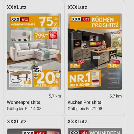
XXXLutz
XXXLutz
5,7 km
5,7 km
Wohnenpreishits
Küchen Preishits!
Gültig bis Fr. 14.08.
Gültig bis Fr. 21.08.
XXXLutz
XXXLutz