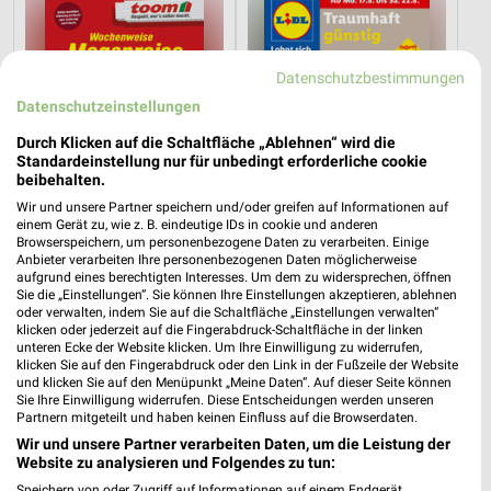
Datenschutzbestimmungen
Datenschutzeinstellungen
Durch Klicken auf die Schaltfläche „Ablehnen“ wird die
Standardeinstellung nur für unbedingt erforderliche cookie
beibehalten.
Wir und unsere Partner speichern und/oder greifen auf Informationen auf
einem Gerät zu, wie z. B. eindeutige IDs in cookie und anderen
Browserspeichern, um personenbezogene Daten zu verarbeiten. Einige
Anbieter verarbeiten Ihre personenbezogenen Daten möglicherweise
aufgrund eines berechtigten Interesses. Um dem zu widersprechen, öffnen
14,1 km
1,3 km
Sie die „Einstellungen“. Sie können Ihre Einstellungen akzeptieren, ablehnen
oder verwalten, indem Sie auf die Schaltfläche „Einstellungen verwalten“
Angebote ab 08.08.
Angebote ab 17.08.
klicken oder jederzeit auf die Fingerabdruck-Schaltfläche in der linken
Gültig bis Fr. 14.08.
Gültig ab Mo. 17.08.
unteren Ecke der Website klicken. Um Ihre Einwilligung zu widerrufen,
klicken Sie auf den Fingerabdruck oder den Link in der Fußzeile der Website
und klicken Sie auf den Menüpunkt „Meine Daten“. Auf dieser Seite können
Kaufland
PENNY
Sie Ihre Einwilligung widerrufen. Diese Entscheidungen werden unseren
Partnern mitgeteilt und haben keinen Einfluss auf die Browserdaten.
Wir und unsere Partner verarbeiten Daten, um die Leistung der
Website zu analysieren und Folgendes zu tun:
Speichern von oder Zugriff auf Informationen auf einem Endgerät.