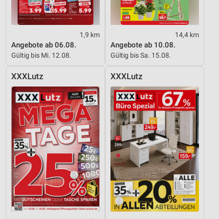
IAB-Besonderheiten:
Verwendung genauer Standortdaten
1,9 km
14,4 km
Angebote ab 06.08.
Angebote ab 10.08.
Geräte anhand von aktiv angeforderten
Informationen identifizieren
Gültig bis Mi. 12.08.
Gültig bis Sa. 15.08.
Nicht-IAB-Verarbeitungszwecke:
XXXLutz
XXXLutz
Notwendig
Performance
Funktional
Werbung