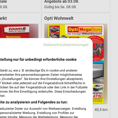
Sale
Angebote ab 03.08.
29.08.
Gültig bis Sa. 08.08.
rkt
Opti Wohnwelt
Datenschutzbestimmungen
tellung nur für unbedingt erforderliche cookie
erät zu, wie z. B. eindeutige IDs in cookie und anderen
verarbeiten Ihre personenbezogenen Daten möglicherweise
„Einstellungen“. Sie können Ihre Einstellungen akzeptieren,
 klicken oder jederzeit auf die Fingerabdruck-Schaltfläche in
klicken Sie auf den Fingerabdruck oder den Link in der Fußzeile
önnen Sie Ihre Einwilligung widerrufen. Diese Entscheidungen
ten.
ite zu analysieren und Folgendes zu tun:
reduzierter Daten zur Auswahl von Werbeanzeigen. Erstellung
5,7 km
40,5 km
ersonalisierter Werbung. Erstellung von Profilen zur
01.08.
Hot Sommer Sale
ierter Inhalte. Messung der Werbeleistung. Messung der