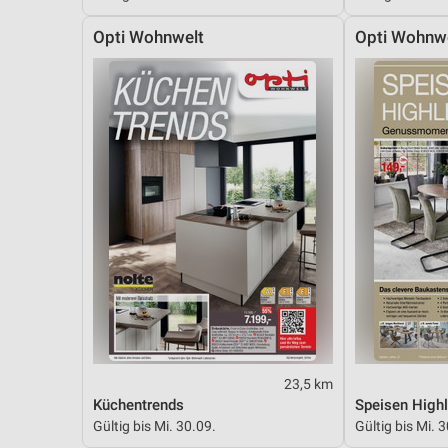
Messung der Performance von Inhalten
Opti Wohnwelt
Opti Wohnw
Analyse von Zielgruppen durch Statistiken oder Kombinationen 
Quellen
Entwicklung und Verbesserung der Angebote
Verwendung reduzierter Daten zur Auswahl von Inhalten
IAB-Besonderheiten:
Verwendung genauer Standortdaten
Geräte anhand von aktiv angeforderten Informationen identifizie
Nicht-IAB-Verarbeitungszwecke:
Notwendig
Performance
23,5 km
Küchentrends
Speisen Highl
Funktional
Gültig bis Mi. 30.09.
Gültig bis Mi. 
Werbung