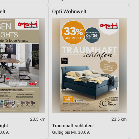
elt
Opti Wohnwelt
von Daten aus verschiedenen
ren
23,5 km
23,5 km
ight
Traumhaft schlafen!
30.09.
Gültig bis Mi. 30.09.