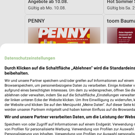
Angebote ab 10.08.
Hot Sommer 
Gültig ab Mo. 10.08.
Gültig bis Sa. 
PENNY
toom Bauma
Datenschutzeinstellungen
Durch Klicken auf die Schaltfläche „Ablehnen“ wird die Standardeins
beibehalten.
Wir und unsere Partner speichern und/oder greifen auf Informationen auf einem G
Browserspeichern, um personenbezogene Daten zu verarbeiten. Einige Anbieter 
aufgrund eines berechtigten Interesses. Um dem zu widersprechen, öffnen Sie die 
ablehnen oder verwalten, indem Sie auf die Schaltfläche „Einstellungen verwalten“
der linken unteren Ecke der Website klicken. Um Ihre Einwilligung zu widerrufen, 
der Website und klicken Sie auf den Menüpunkt „Meine Daten“. Auf dieser Seite k
werden unseren Partnern mitgeteilt und haben keinen Einfluss auf die Browserda
Wir und unsere Partner verarbeiten Daten, um die Leistung der Webs
Speichern von oder Zugriff auf Informationen auf einem Endgerät. Verwendung 
6,3 km
von Profilen für personalisierte Werbung. Verwendung von Profilen zur Auswahl p
Angebote ab 03.08.
Angebote ab 
Personalisierung von Inhalten. Verwendung von Profilen zur Auswahl personalis