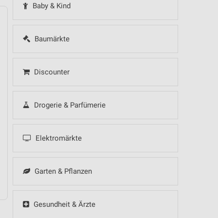
Baby & Kind
Baumärkte
14
Fr
15
Sa
16
So
17
Mo
18
Di
19
Mi
Discounter
 Hot Sommer Sale
Drogerie & Parfümerie
 Hot Sommer Sale
Elektromärkte
 Hot Sommer Sale
Garten & Pflanzen
- Küchentrends
Gesundheit & Ärzte