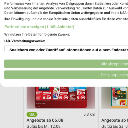
Gültig bis Sa. 08.08.
Noch morgen g
Performance von Inhalten. Analyse von Zielgruppen durch Statistiken oder Kom
und Verbesserung der Angebote. Verwendung reduzierter Daten zur Auswahl von
Daten können außerhalb der Europäischen Union weitergegeben und in die USA 
Kaufland
REWE
Ihre Einwilligung und die cookie Richtlinie gelten ausschließlich für diese Websit
Partnerliste anzeigen (1 IAB-Anbieter)
Wir nutzen Ihre Daten für folgende Zwecke:
IAB-Verarbeitungszwecke:
Speichern von oder Zugriff auf Informationen auf einem Endgerät
Verwendung reduzierter Daten zur Auswahl von Werbeanzeigen
Alle akzeptiere
Erstellung von Profilen für personalisierte Werbung
Nein, anpassen
Verwendung von Profilen zur Auswahl personalisierter Werbung
Erstellung von Profilen zur Personalisierung von Inhalten
Verwendung von Profilen zur Auswahl personalisierter Inhalte
5,3 km
Angebote ab 06.08.
Angebote ab 
Messung der Werbeleistung
Gültig bis Mi. 12.08.
Gültig bis Sa. 