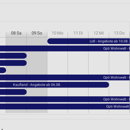
r
08
Sa
09
So
10
Mo
11
Di
12
Mi
13
Do
Lidl - Angebote ab 10.08.
Opti Wohnwelt -
Opti Wohnwelt -
Kaufland - Angebote ab 06.08.
Opti Wohnwelt -
Opti Wohnwelt 