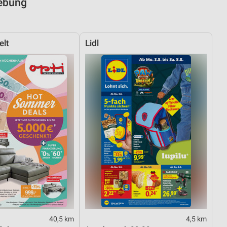
gebung
elt
Lidl
40,5 km
4,5 km