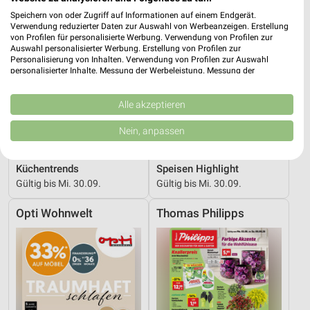
Speichern von oder Zugriff auf Informationen auf einem Endgerät.
Verwendung reduzierter Daten zur Auswahl von Werbeanzeigen. Erstellung
von Profilen für personalisierte Werbung. Verwendung von Profilen zur
Auswahl personalisierter Werbung. Erstellung von Profilen zur
Personalisierung von Inhalten. Verwendung von Profilen zur Auswahl
personalisierter Inhalte. Messung der Werbeleistung. Messung der
Performance von Inhalten. Analyse von Zielgruppen durch Statistiken oder
Kombinationen von Daten aus verschiedenen Quellen. Entwicklung und
Verbesserung der Angebote. Verwendung reduzierter Daten zur Auswahl
Alle akzeptieren
von Inhalten.
Daten können außerhalb der Europäischen Union weitergegeben und in die
Nein, anpassen
USA gesendet werden.
Ihre Einwilligung und die cookie Richtlinie gelten ausschließlich für diese
25 km
25 km
Website/App.
Küchentrends
Speisen Highlight
Partnerliste anzeigen (1 IAB-Anbieter)
Gültig bis Mi. 30.09.
Gültig bis Mi. 30.09.
Wir nutzen Ihre Daten für folgende Zwecke:
Opti Wohnwelt
Thomas Philipps
IAB-Verarbeitungszwecke:
Speichern von oder Zugriff auf Informationen
auf einem Endgerät
Verwendung reduzierter Daten zur Auswahl von
Werbeanzeigen