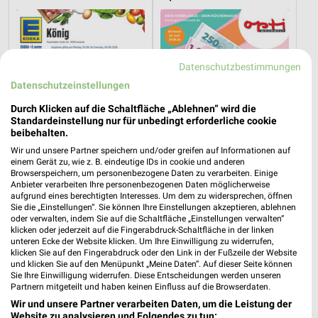
Datenschutzbestimmungen
Datenschutzeinstellungen
Durch Klicken auf die Schaltfläche „Ablehnen“ wird die
Standardeinstellung nur für unbedingt erforderliche cookie
beibehalten.
Wir und unsere Partner speichern und/oder greifen auf Informationen auf
einem Gerät zu, wie z. B. eindeutige IDs in cookie und anderen
Browserspeichern, um personenbezogene Daten zu verarbeiten. Einige
Anbieter verarbeiten Ihre personenbezogenen Daten möglicherweise
aufgrund eines berechtigten Interesses. Um dem zu widersprechen, öffnen
22 km
25 km
Sie die „Einstellungen“. Sie können Ihre Einstellungen akzeptieren, ablehnen
Angebote ab 03.08.
Hot Sommer Sale
oder verwalten, indem Sie auf die Schaltfläche „Einstellungen verwalten“
klicken oder jederzeit auf die Fingerabdruck-Schaltfläche in der linken
Gültig bis Sa. 08.08.
Gültig bis Sa. 29.08.
unteren Ecke der Website klicken. Um Ihre Einwilligung zu widerrufen,
klicken Sie auf den Fingerabdruck oder den Link in der Fußzeile der Website
Opti Wohnwelt
Opti Wohnwelt
und klicken Sie auf den Menüpunkt „Meine Daten“. Auf dieser Seite können
Sie Ihre Einwilligung widerrufen. Diese Entscheidungen werden unseren
Partnern mitgeteilt und haben keinen Einfluss auf die Browserdaten.
Wir und unsere Partner verarbeiten Daten, um die Leistung der
Website zu analysieren und Folgendes zu tun: