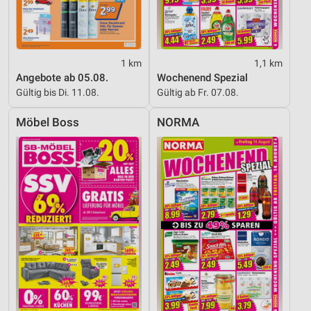
Inhalten
IAB-Besonderheiten:
Verwendung genauer Standortdaten
1 km
1,1 km
Angebote ab 05.08.
Wochenend Spezial
Geräte anhand von aktiv angeforderten
Informationen identifizieren
Gültig bis Di. 11.08.
Gültig ab Fr. 07.08.
Nicht-IAB-Verarbeitungszwecke:
Möbel Boss
NORMA
Notwendig
Performance
Funktional
Werbung