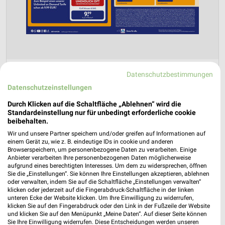
ALDI Nord Prospekt für Gotha ab Do. den
Datenschutzbestimmungen
30.04.
Datenschutzeinstellungen
ALDI Multimedia 2026
Durch Klicken auf die Schaltfläche „Ablehnen“ wird die
Standardeinstellung nur für unbedingt erforderliche cookie
Gültig von 30. Apr. bis 01. Sep.
beibehalten.
📅
Kalendereintrag erstellen
Wir und unsere Partner speichern und/oder greifen auf Informationen auf
einem Gerät zu, wie z. B. eindeutige IDs in cookie und anderen
Browserspeichern, um personenbezogene Daten zu verarbeiten. Einige
Anbieter verarbeiten Ihre personenbezogenen Daten möglicherweise
PROSPEKT BLÄTTERN
aufgrund eines berechtigten Interesses. Um dem zu widersprechen, öffnen
Sie die „Einstellungen“. Sie können Ihre Einstellungen akzeptieren, ablehnen
oder verwalten, indem Sie auf die Schaltfläche „Einstellungen verwalten“
klicken oder jederzeit auf die Fingerabdruck-Schaltfläche in der linken
unteren Ecke der Website klicken. Um Ihre Einwilligung zu widerrufen,
HANDY & SMARTPHONE
ALDI TALK
klicken Sie auf den Fingerabdruck oder den Link in der Fußzeile der Website
und klicken Sie auf den Menüpunkt „Meine Daten“. Auf dieser Seite können
Sie Ihre Einwilligung widerrufen. Diese Entscheidungen werden unseren