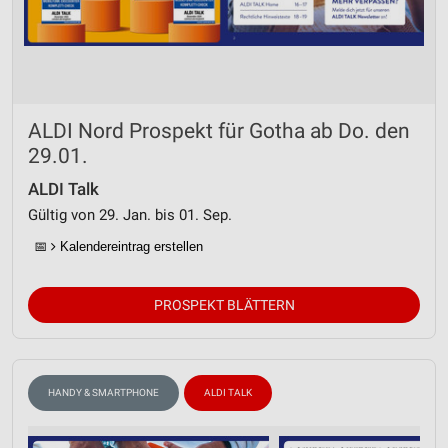
Entwicklung und Verbesserung der Angebote
Verwendung reduzierter Daten zur Auswahl von
Inhalten
IAB-Besonderheiten:
ALDI Nord Prospekt für Gotha ab Do. den
Verwendung genauer Standortdaten
29.01.
Geräte anhand von aktiv angeforderten
Informationen identifizieren
ALDI Talk
Gültig von 29. Jan. bis 01. Sep.
Nicht-IAB-Verarbeitungszwecke:
📅
Kalendereintrag erstellen
Notwendig
Performance
PROSPEKT BLÄTTERN
Funktional
Werbung
HANDY & SMARTPHONE
ALDI TALK