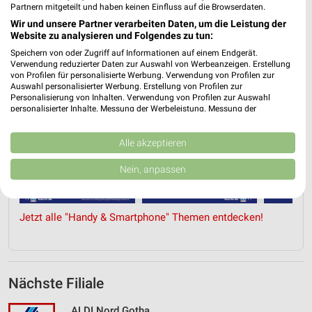
Partnern mitgeteilt und haben keinen Einfluss auf die Browserdaten.
Wir und unsere Partner verarbeiten Daten, um die Leistung der
Website zu analysieren und Folgendes zu tun:
Speichern von oder Zugriff auf Informationen auf einem Endgerät.
Verwendung reduzierter Daten zur Auswahl von Werbeanzeigen. Erstellung
von Profilen für personalisierte Werbung. Verwendung von Profilen zur
Auswahl personalisierter Werbung. Erstellung von Profilen zur
Personalisierung von Inhalten. Verwendung von Profilen zur Auswahl
personalisierter Inhalte. Messung der Werbeleistung. Messung der
Performance von Inhalten. Analyse von Zielgruppen durch Statistiken oder
Kombinationen von Daten aus verschiedenen Quellen. Entwicklung und
Verbesserung der Angebote. Verwendung reduzierter Daten zur Auswahl
Alle akzeptieren
von Inhalten.
Daten können außerhalb der Europäischen Union weitergegeben und in die
Nein, anpassen
USA gesendet werden.
Ihre Einwilligung und die cookie Richtlinie gelten ausschließlich für diese
Website/App.
Jetzt alle "Handy & Smartphone" Themen entdecken!
Partnerliste anzeigen (1 IAB-Anbieter)
Wir nutzen Ihre Daten für folgende Zwecke:
IAB-Verarbeitungszwecke:
Speichern von oder Zugriff auf Informationen
Nächste Filiale
auf einem Endgerät
ALDI Nord Gotha