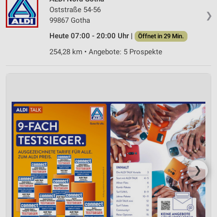
Verwendung reduzierter Daten zur Auswahl von
Oststraße 54-56
Werbeanzeigen
❯
99867 Gotha
Erstellung von Profilen für personalisierte
Heute 07:00 - 20:00 Uhr |
Öffnet in 29 Min.
Werbung
254,28 km • Angebote: 5 Prospekte
Verwendung von Profilen zur Auswahl
personalisierter Werbung
Erstellung von Profilen zur Personalisierung
von Inhalten
Verwendung von Profilen zur Auswahl
personalisierter Inhalte
Messung der Werbeleistung
Messung der Performance von Inhalten
❯
Analyse von Zielgruppen durch Statistiken oder
Kombinationen von Daten aus verschiedenen
Quellen