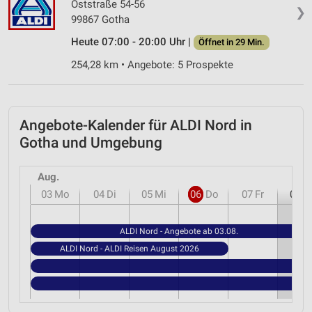
Oststraße 54-56
❯
99867 Gotha
Heute 07:00 - 20:00 Uhr |
Öffnet in 29 Min.
254,28 km • Angebote: 5 Prospekte
Angebote-Kalender für ALDI Nord in
Gotha und Umgebung
Aug.
03
Mo
04
Di
05
Mi
06
Do
07
Fr
08
S
ALDI Nord - Angebote ab 03.08.
ALDI Nord - ALDI Reisen August 2026