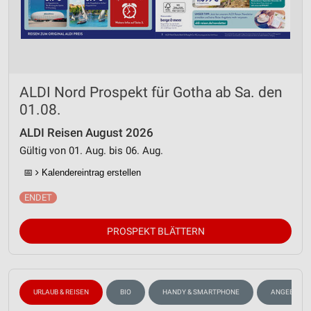
ALDI Nord Prospekt für Gotha ab Sa. den
01.08.
ALDI Reisen August 2026
Gültig von 01. Aug. bis 06. Aug.
📅
Kalendereintrag erstellen
PROSPEKT BLÄTTERN
URLAUB & REISEN
BIO
HANDY & SMARTPHONE
ANGEBOTE 