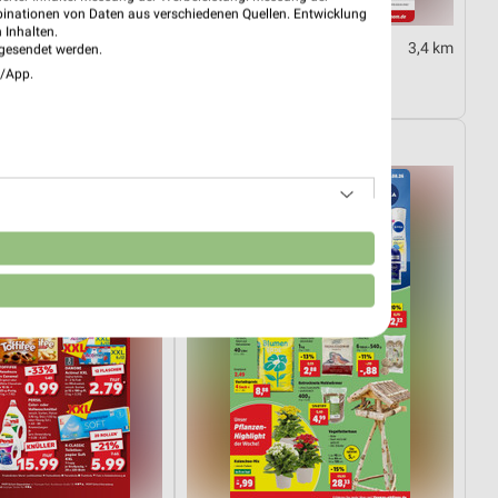
binationen von Daten aus verschiedenen Quellen. Entwicklung
 Inhalten.
1,1 km
3,4 km
gesendet werden.
10.08.
Angebote ab 08.08.
e/App.
10.08.
Gültig bis Fr. 14.08.
Thomas Philipps
n