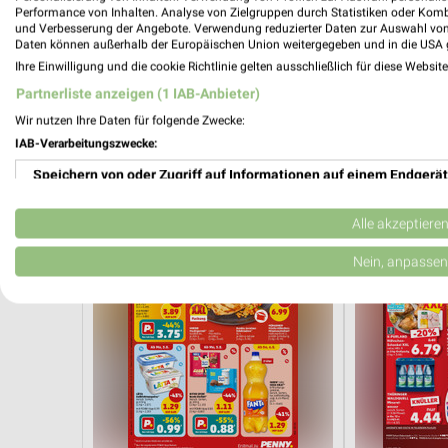
Performance von Inhalten. Analyse von Zielgruppen durch Statistiken oder Kom
und Verbesserung der Angebote. Verwendung reduzierter Daten zur Auswahl von
1,1 km
Daten können außerhalb der Europäischen Union weitergegeben und in die USA 
Angebote ab 03.08.
Angebote ab 
Ihre Einwilligung und die cookie Richtlinie gelten ausschließlich für diese Websit
Noch heute gültig
Gültig ab Mo. 
Partnerliste anzeigen (1 IAB-Anbieter)
Wir nutzen Ihre Daten für folgende Zwecke:
PENNY
Kaufland
IAB-Verarbeitungszwecke:
Speichern von oder Zugriff auf Informationen auf einem Endgerät
Verwendung reduzierter Daten zur Auswahl von Werbeanzeigen
Alle akzeptiere
Erstellung von Profilen für personalisierte Werbung
Nein, anpassen
Verwendung von Profilen zur Auswahl personalisierter Werbung
Erstellung von Profilen zur Personalisierung von Inhalten
Verwendung von Profilen zur Auswahl personalisierter Inhalte
Messung der Werbeleistung