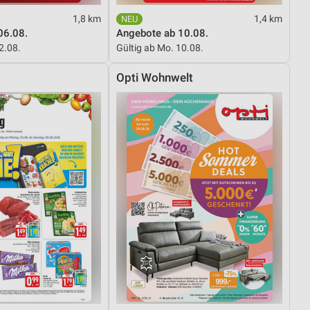
1,8 km
1,4 km
06.08.
Angebote ab 10.08.
von Daten aus verschiedenen
12.08.
Gültig ab Mo. 10.08.
Opti Wohnwelt
ren