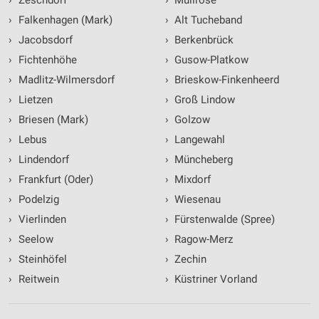
›
Zeschdorf
›
Müllrose
Verwendung genauer Standortdaten
›
Falkenhagen (Mark)
›
Alt Tucheband
›
Jacobsdorf
›
Berkenbrück
Geräte anhand von aktiv angeforderten
›
Fichtenhöhe
›
Gusow-Platkow
Informationen identifizieren
›
Madlitz-Wilmersdorf
›
Brieskow-Finkenheerd
Nicht-IAB-Verarbeitungszwecke:
›
Lietzen
›
Groß Lindow
Notwendig
›
Briesen (Mark)
›
Golzow
Performance
›
Lebus
›
Langewahl
›
Lindendorf
›
Müncheberg
Funktional
›
Frankfurt (Oder)
›
Mixdorf
Werbung
›
Podelzig
›
Wiesenau
›
Vierlinden
›
Fürstenwalde (Spree)
›
Seelow
›
Ragow-Merz
›
Steinhöfel
›
Zechin
›
Reitwein
›
Küstriner Vorland