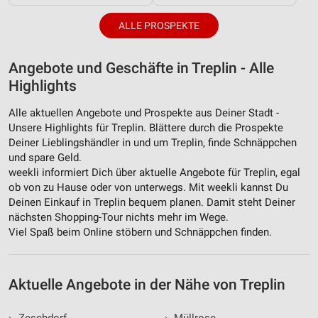
Verwendung von Profilen zur Auswahl
ALLE PROSPEKTE
personalisierter Werbung
Erstellung von Profilen zur Personalisierung
Angebote und Geschäfte in Treplin - Alle
von Inhalten
Highlights
Verwendung von Profilen zur Auswahl
personalisierter Inhalte
Alle aktuellen Angebote und Prospekte aus Deiner Stadt -
Unsere Highlights für Treplin. Blättere durch die Prospekte
Messung der Werbeleistung
Deiner Lieblingshändler in und um Treplin, finde Schnäppchen
und spare Geld.
Messung der Performance von Inhalten
weekli informiert Dich über aktuelle Angebote für Treplin, egal
ob von zu Hause oder von unterwegs. Mit weekli kannst Du
Analyse von Zielgruppen durch Statistiken oder
Deinen Einkauf in Treplin bequem planen. Damit steht Deiner
Kombinationen von Daten aus verschiedenen
nächsten Shopping-Tour nichts mehr im Wege.
Quellen
Viel Spaß beim Online stöbern und Schnäppchen finden.
Entwicklung und Verbesserung der Angebote
Verwendung reduzierter Daten zur Auswahl von
Aktuelle Angebote in der Nähe von Treplin
Inhalten
IAB-Besonderheiten: