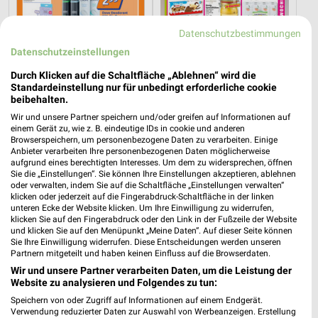
Datenschutzbestimmungen
Datenschutzeinstellungen
9,9 km
9,3 km
Angebote ab 05.08.
Wochenend Spezial
Durch Klicken auf die Schaltfläche „Ablehnen“ wird die
Gültig bis Di. 11.08.
Gültig ab Fr. 14.08.
Standardeinstellung nur für unbedingt erforderliche cookie
beibehalten.
Möbel Boss
NORMA
Wir und unsere Partner speichern und/oder greifen auf Informationen auf
einem Gerät zu, wie z. B. eindeutige IDs in cookie und anderen
Browserspeichern, um personenbezogene Daten zu verarbeiten. Einige
Anbieter verarbeiten Ihre personenbezogenen Daten möglicherweise
aufgrund eines berechtigten Interesses. Um dem zu widersprechen, öffnen
Sie die „Einstellungen“. Sie können Ihre Einstellungen akzeptieren, ablehnen
oder verwalten, indem Sie auf die Schaltfläche „Einstellungen verwalten“
klicken oder jederzeit auf die Fingerabdruck-Schaltfläche in der linken
unteren Ecke der Website klicken. Um Ihre Einwilligung zu widerrufen,
klicken Sie auf den Fingerabdruck oder den Link in der Fußzeile der Website
und klicken Sie auf den Menüpunkt „Meine Daten“. Auf dieser Seite können
Sie Ihre Einwilligung widerrufen. Diese Entscheidungen werden unseren
Partnern mitgeteilt und haben keinen Einfluss auf die Browserdaten.
Wir und unsere Partner verarbeiten Daten, um die Leistung der
Website zu analysieren und Folgendes zu tun:
Speichern von oder Zugriff auf Informationen auf einem Endgerät.
Verwendung reduzierter Daten zur Auswahl von Werbeanzeigen. Erstellung