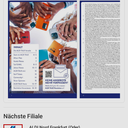
Werbung
Verwendung von Profilen zur Auswahl
personalisierter Werbung
Erstellung von Profilen zur Personalisierung
von Inhalten
Verwendung von Profilen zur Auswahl
personalisierter Inhalte
Messung der Werbeleistung
Messung der Performance von Inhalten
Analyse von Zielgruppen durch Statistiken oder
Kombinationen von Daten aus verschiedenen
Quellen
Entwicklung und Verbesserung der Angebote
Nächste Filiale
Verwendung reduzierter Daten zur Auswahl von
Inhalten
ALDI Nord Frankfurt (Oder)