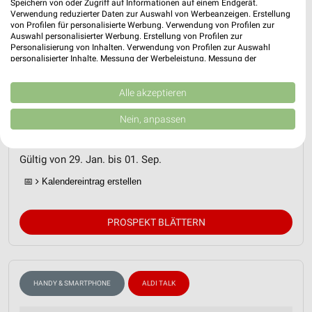
Speichern von oder Zugriff auf Informationen auf einem Endgerät.
Verwendung reduzierter Daten zur Auswahl von Werbeanzeigen. Erstellung
von Profilen für personalisierte Werbung. Verwendung von Profilen zur
Auswahl personalisierter Werbung. Erstellung von Profilen zur
Personalisierung von Inhalten. Verwendung von Profilen zur Auswahl
personalisierter Inhalte. Messung der Werbeleistung. Messung der
Performance von Inhalten. Analyse von Zielgruppen durch Statistiken oder
Kombinationen von Daten aus verschiedenen Quellen. Entwicklung und
Verbesserung der Angebote. Verwendung reduzierter Daten zur Auswahl
Alle akzeptieren
ALDI Nord Prospekt für Frankfurt (Oder)
von Inhalten.
Daten können außerhalb der Europäischen Union weitergegeben und in die
ab Do. den 29.01.
Nein, anpassen
USA gesendet werden.
ALDI Talk
Ihre Einwilligung und die cookie Richtlinie gelten ausschließlich für diese
Website/App.
Gültig von 29. Jan. bis 01. Sep.
Partnerliste anzeigen (1 IAB-Anbieter)
📅
Kalendereintrag erstellen
Wir nutzen Ihre Daten für folgende Zwecke:
IAB-Verarbeitungszwecke:
PROSPEKT BLÄTTERN
Speichern von oder Zugriff auf Informationen
auf einem Endgerät
Verwendung reduzierter Daten zur Auswahl von
Werbeanzeigen
HANDY & SMARTPHONE
ALDI TALK
Erstellung von Profilen für personalisierte