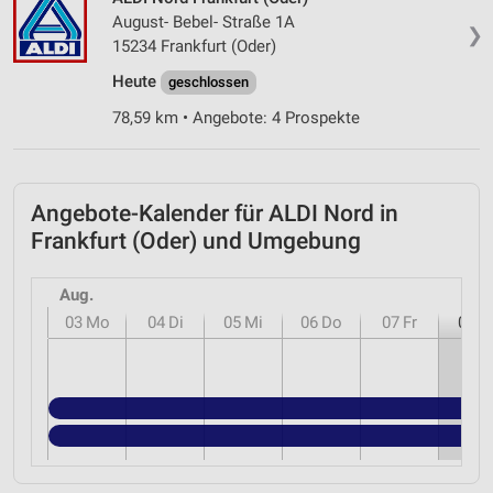
August- Bebel- Straße 1A
IAB-Besonderheiten:
❯
15234 Frankfurt (Oder)
Verwendung genauer Standortdaten
Heute
geschlossen
Geräte anhand von aktiv angeforderten
78,59 km • Angebote: 4 Prospekte
Informationen identifizieren
Nicht-IAB-Verarbeitungszwecke:
Notwendig
Angebote-Kalender für ALDI Nord in
Frankfurt (Oder) und Umgebung
Performance
Funktional
Aug.
03
Mo
04
Di
05
Mi
06
Do
07
Fr
08
S
Werbung