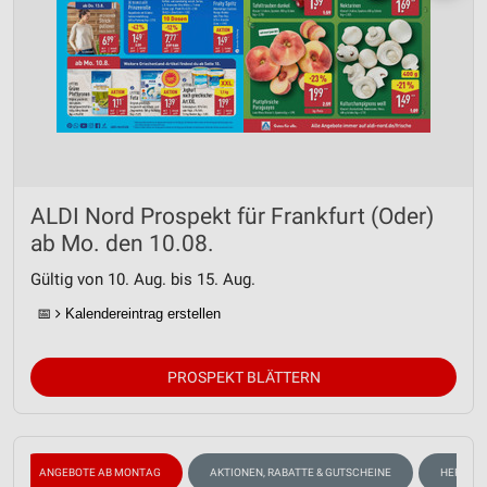
ALDI Nord Prospekt für Frankfurt (Oder)
ab Mo. den 10.08.
Gültig von 10. Aug. bis 15. Aug.
📅
Kalendereintrag erstellen
PROSPEKT BLÄTTERN
ANGEBOTE AB MONTAG
AKTIONEN, RABATTE & GUTSCHEINE
HERBST