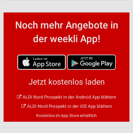
Noch mehr Angebote in
der weekli App!
Jetzt kostenlos laden
ALDI Nord Prospekt in der Android App blättern
ALDI Nord Prospekt in der iOS App blättern
Kostenlos im App Store erhältlich