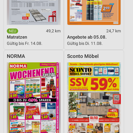
Messung der Performance von Inhalten
Analyse von Zielgruppen durch Statistiken oder
Kombinationen von Daten aus verschiedenen
Quellen
49,2 km
24,7 km
Entwicklung und Verbesserung der Angebote
Matratzen
Angebote ab 05.08.
Gültig bis Fr. 14.08.
Gültig bis Di. 11.08.
Verwendung reduzierter Daten zur Auswahl von
Inhalten
NORMA
Sconto Möbel
IAB-Besonderheiten:
Verwendung genauer Standortdaten
Geräte anhand von aktiv angeforderten
Informationen identifizieren
Nicht-IAB-Verarbeitungszwecke:
Notwendig
Performance