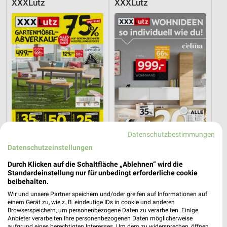
XXXLutz
XXXLutz
Datenschutzbestimmungen
Datenschutzeinstellungen
49,2 km
49,2 km
Gartenmöbel-Abverkauf
Wohnideen so individuell wie du!
Durch Klicken auf die Schaltfläche „Ablehnen“ wird die
Standardeinstellung nur für unbedingt erforderliche cookie
Gültig bis Fr. 28.08.
Gültig bis Fr. 14.08.
beibehalten.
Wir und unsere Partner speichern und/oder greifen auf Informationen auf
XXXLutz
XXXLutz
einem Gerät zu, wie z. B. eindeutige IDs in cookie und anderen
Browserspeichern, um personenbezogene Daten zu verarbeiten. Einige
Anbieter verarbeiten Ihre personenbezogenen Daten möglicherweise
aufgrund eines berechtigten Interesses. Um dem zu widersprechen, öffnen