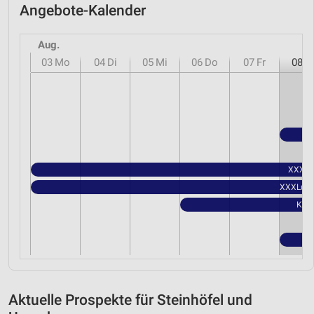
Angebote-Kalender
Aug.
03
Mo
04
Di
05
Mi
06
Do
07
Fr
08
S
XXXLut
XXXLutz 
Kauf
Aktuelle Prospekte für Steinhöfel und