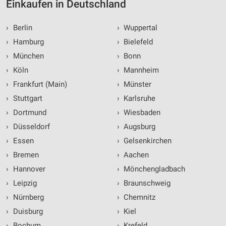
Einkaufen in Deutschland
›
Berlin
›
Wuppertal
›
Hamburg
›
Bielefeld
›
München
›
Bonn
›
Köln
›
Mannheim
›
Frankfurt (Main)
›
Münster
›
Stuttgart
›
Karlsruhe
›
Dortmund
›
Wiesbaden
›
Düsseldorf
›
Augsburg
›
Essen
›
Gelsenkirchen
›
Bremen
›
Aachen
›
Hannover
›
Mönchengladbach
›
Leipzig
›
Braunschweig
›
Nürnberg
›
Chemnitz
›
Duisburg
›
Kiel
›
Bochum
›
Krefeld