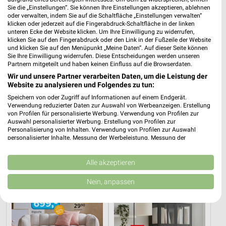
Sie die „Einstellungen“. Sie können Ihre Einstellungen akzeptieren, ablehnen
oder verwalten, indem Sie auf die Schaltfläche „Einstellungen verwalten“
klicken oder jederzeit auf die Fingerabdruck-Schaltfläche in der linken
unteren Ecke der Website klicken. Um Ihre Einwilligung zu widerrufen,
klicken Sie auf den Fingerabdruck oder den Link in der Fußzeile der Website
und klicken Sie auf den Menüpunkt „Meine Daten“. Auf dieser Seite können
Sie Ihre Einwilligung widerrufen. Diese Entscheidungen werden unseren
Partnern mitgeteilt und haben keinen Einfluss auf die Browserdaten.
Wir und unsere Partner verarbeiten Daten, um die Leistung der
Website zu analysieren und Folgendes zu tun:
Speichern von oder Zugriff auf Informationen auf einem Endgerät.
Verwendung reduzierter Daten zur Auswahl von Werbeanzeigen. Erstellung
von Profilen für personalisierte Werbung. Verwendung von Profilen zur
49,2 km
49,2 km
Auswahl personalisierter Werbung. Erstellung von Profilen zur
Musterring
Angebote ab 08.08.
Personalisierung von Inhalten. Verwendung von Profilen zur Auswahl
personalisierter Inhalte. Messung der Werbeleistung. Messung der
Gültig bis Fr. 14.08.
Gültig bis Fr. 21.08.
Performance von Inhalten. Analyse von Zielgruppen durch Statistiken oder
Kombinationen von Daten aus verschiedenen Quellen. Entwicklung und
XXXLutz
XXXLutz
Verbesserung der Angebote. Verwendung reduzierter Daten zur Auswahl
Alle akzeptieren
von Inhalten.
Daten können außerhalb der Europäischen Union weitergegeben und in die
Nein, anpassen
USA gesendet werden.
Ihre Einwilligung und die cookie Richtlinie gelten ausschließlich für diese
Website/App.
Partnerliste anzeigen (1 IAB-Anbieter)