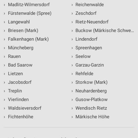
›
Madlitz-Wilmersdorf
›
Reichenwalde
›
Fürstenwalde (Spree)
›
Zeschdorf
›
Langewahl
›
Rietz-Neuendorf
›
Briesen (Mark)
›
Buckow (Märkische Schweiz)
›
Falkenhagen (Mark)
›
Lindendorf
›
Müncheberg
›
Spreenhagen
›
Rauen
›
Seelow
›
Bad Saarow
›
Garzau-Garzin
›
Lietzen
›
Rehfelde
›
Jacobsdorf
›
Storkow (Mark)
›
Treplin
›
Neuhardenberg
›
Vierlinden
›
Gusow-Platkow
›
Waldsieversdorf
›
Wendisch Rietz
›
Fichtenhöhe
›
Märkische Höhe