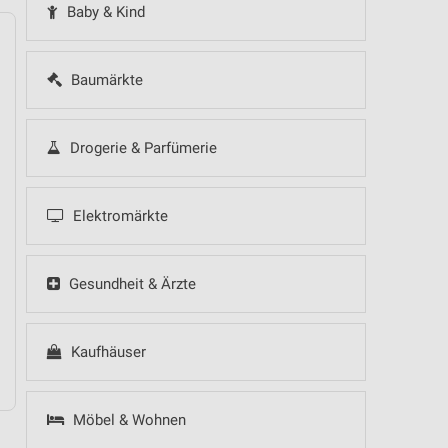
Baby & Kind
Baumärkte
14
Fr
15
Sa
16
So
17
Mo
18
Di
19
Mi
Drogerie & Parfümerie
Elektromärkte
Gesundheit & Ärzte
NORMA - Wochenend Spezial
Kaufhäuser
Möbel & Wohnen