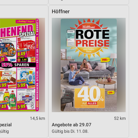
Höffner
von Daten aus verschiedenen
ren
14,5 km
52 km
ezial
Angebote ab 29.07
ültig
Gültig bis Di. 11.08.