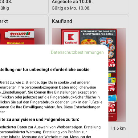
03.08.
Angebote ab 10.08.
ültig
Gültig ab Mo. 10.08.
rkt
Kaufland
Datenschutzbestimmungen
tellung nur für unbedingt erforderliche cookie
erät zu, wie z. B. eindeutige IDs in cookie und anderen
verarbeiten Ihre personenbezogenen Daten möglicherweise
„Einstellungen“. Sie können Ihre Einstellungen akzeptieren,
 klicken oder jederzeit auf die Fingerabdruck-Schaltfläche in
klicken Sie auf den Fingerabdruck oder den Link in der Fußzeile
önnen Sie Ihre Einwilligung widerrufen. Diese Entscheidungen
ten.
ite zu analysieren und Folgendes zu tun:
reduzierter Daten zur Auswahl von Werbeanzeigen. Erstellung
11,6 km
11,6 km
ersonalisierter Werbung. Erstellung von Profilen zur
01.08.
Angebote ab 06.08.
ierter Inhalte. Messung der Werbeleistung. Messung der