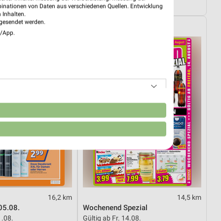
tig
Gültig bis Mi. 12.08.
binationen von Daten aus verschiedenen Quellen. Entwicklung
 Inhalten.
gesendet werden.
NORMA
e/App.
n
16,2 km
14,5 km
05.08.
Wochenend Spezial
1.08.
Gültig ab Fr. 14.08.