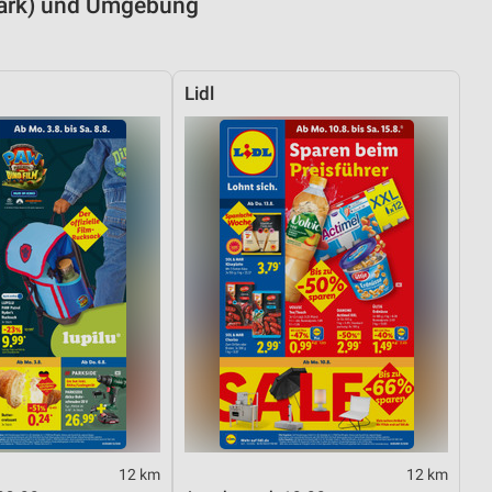
Mark) und Umgebung
Lidl
12 km
12 km