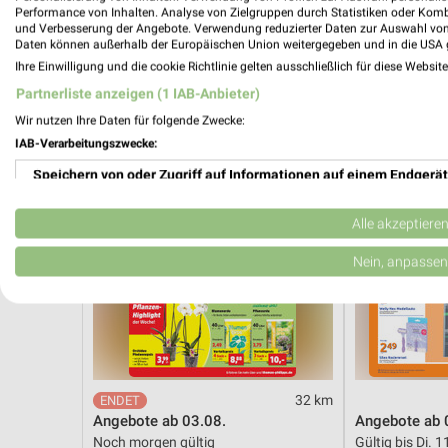
Noch morgen gültig
Noch heute gül
Performance von Inhalten. Analyse von Zielgruppen durch Statistiken oder Kom
und Verbesserung der Angebote. Verwendung reduzierter Daten zur Auswahl von
Daten können außerhalb der Europäischen Union weitergegeben und in die USA 
Thomas Philipps
Action
Ihre Einwilligung und die cookie Richtlinie gelten ausschließlich für diese Websit
Partnerliste anzeigen (1 IAB-Anbieter)
Wir nutzen Ihre Daten für folgende Zwecke:
IAB-Verarbeitungszwecke:
Speichern von oder Zugriff auf Informationen auf einem Endgerät
Verwendung reduzierter Daten zur Auswahl von Werbeanzeigen
Alle akzeptiere
Erstellung von Profilen für personalisierte Werbung
Nein, anpassen
Verwendung von Profilen zur Auswahl personalisierter Werbung
Erstellung von Profilen zur Personalisierung von Inhalten
Verwendung von Profilen zur Auswahl personalisierter Inhalte
32 km
Angebote ab 03.08.
Angebote ab 
Messung der Werbeleistung
Noch morgen gültig
Gültig bis Di. 1