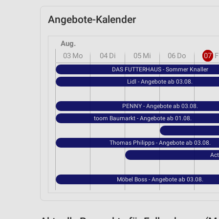
Angebote-Kalender
Aug.
03
Mo
04
Di
05
Mi
06
Do
07
F
DAS FUTTERHAUS - Sommer Knaller
Lidl - Angebote ab 03.08.
PENNY - Angebote ab 03.08.
toom Baumarkt - Angebote ab 01.08.
Thomas Philipps - Angebote ab 03.08.
Act
Möbel Boss - Angebote ab 03.08.