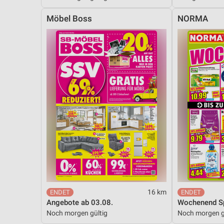
Messung der Performance von Inhalten
Möbel Boss
NORMA
Analyse von Zielgruppen durch Statistiken oder Kombinationen 
Quellen
Entwicklung und Verbesserung der Angebote
Verwendung reduzierter Daten zur Auswahl von Inhalten
IAB-Besonderheiten:
Verwendung genauer Standortdaten
Geräte anhand von aktiv angeforderten Informationen identifizie
Nicht-IAB-Verarbeitungszwecke:
Notwendig
Performance
16 km
Angebote ab 03.08.
Wochenend Sp
Funktional
Noch morgen gültig
Noch morgen g
Werbung